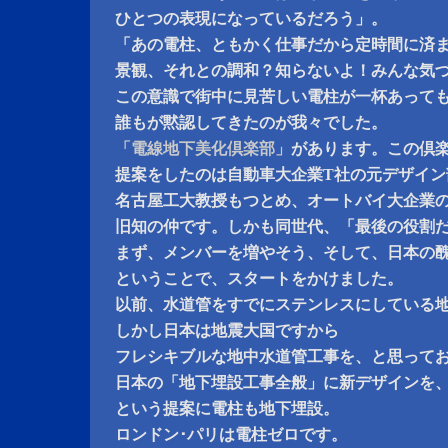
ひとつの表現になっているだろう」。
「あの電柱、ともかく仕事だから定時間に済
景観、それとの調和？知らないよ！みんな気
この意識で街中に見苦しい電柱が一杯あって
誰もが黙認してきたのが我々でした。
「電線地下美化倶楽部」
があります。この倶
提案をしたのは自動車大企業T社の元デザイン
名古屋工大教授もつとめ、オートバイ大企業
旧知の仲です。しかも同世代、「最後の役割
まず、メンバーを増やそう、そして、日本の
ということで、スタートをかけました。
以前、水道管をすでにステンレスにしている
しかし日本は地震大国ですから
フレシキブルな地中水道管工事を、と思って
日本の「地下埋設工事全般」に新デザインを
という提案に電柱も地下埋設。
ロンドン･パリは電柱ゼロです。