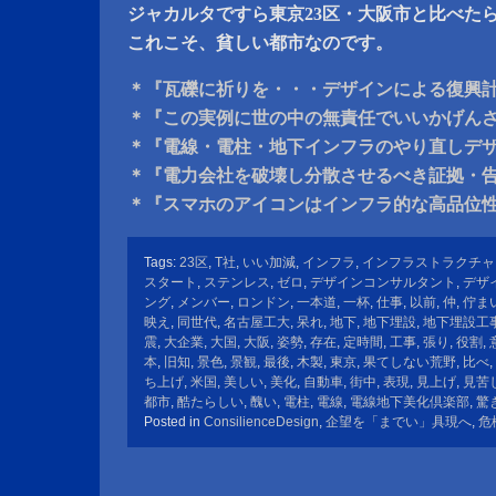
ジャカルタですら東京23区・大阪市と比べた
これこそ、貧しい都市なのです。
＊『瓦礫に祈りを・・・デザインによる復興
＊『この実例に世の中の無責任でいいかげん
＊『電線・電柱・地下インフラのやり直しデ
＊『電力会社を破壊し分散させるべき証拠・
＊『スマホのアイコンはインフラ的な高品位
Tags:
23区
,
T社
,
いい加減
,
インフラ
,
インフラストラクチャ
スタート
,
ステンレス
,
ゼロ
,
デザインコンサルタント
,
デザ
ング
,
メンバー
,
ロンドン
,
一本道
,
一杯
,
仕事
,
以前
,
仲
,
佇ま
映え
,
同世代
,
名古屋工大
,
呆れ
,
地下
,
地下埋設
,
地下埋設工
震
,
大企業
,
大国
,
大阪
,
姿勢
,
存在
,
定時間
,
工事
,
張り
,
役割
,
本
,
旧知
,
景色
,
景観
,
最後
,
木製
,
東京
,
果てしない荒野
,
比べ
,
ち上げ
,
米国
,
美しい
,
美化
,
自動車
,
街中
,
表現
,
見上げ
,
見苦
都市
,
酷たらしい
,
醜い
,
電柱
,
電線
,
電線地下美化倶楽部
,
驚
Posted in
ConsilienceDesign
,
企望を「までい」具現へ
,
危