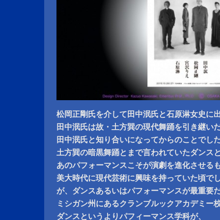
松岡正剛氏を介して田中泯氏と石原淋女史に
田中泯氏は故・土方巽の現代舞踊を引き継い
田中泯氏と知り合いになってからのことでし
土方巽の暗黒舞踊とまで言われていたダンス
あのパフォーマンスこそが演劇を進化させる
美大時代に現代芸術に興味を持っていた頃で
が、ダンスあるいはパフォーマンスが最重要
ミシガン州にあるクランブルックアカデミー
ダンスというよりパフィーマンス学科が、