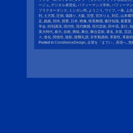
ージュ
,
デジタル表現化
,
パフィーマンス学科
,
パフィーマン
フラクターダンス
,
ミシガン州
,
ようごう
,
ワイフ
,
一条
,
上京
列
,
土方巽
,
圧倒
,
場踊り
,
大阪
,
完璧
,
宮沢りえ
,
対応
,
山本耀
足
,
戯曲
,
招待
,
授業
,
日本
,
映像
,
暗黒舞踊
,
書評知識
,
最重要
,
学会
,
特別講演
,
現代性
,
現代舞踊
,
現代芸術
,
田中泯
,
直行
,
知
美大時代
,
膨大
,
自称
,
興味
,
舞台
,
舞台芸術
,
著名
,
衣装
,
言語
,
ス
,
進化
,
関係性
,
陰影
,
陰翳礼讃
,
非常勤講師
,
革新性
,
革新的
Posted in
ConsilienceDesign
,
企望を「までい」具現へ
,
危