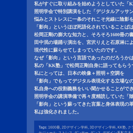
私がすぐに取り組みを始めようとしていた「K
照明学会で特別講演をした「デジタルアッサ
悩みとストレスに一条のそれこそ光線に陰影
「影向」というほぼ死語化されていることば
松岡正剛の膨大な知力と、そろそろ1600冊の
田中泯の場踊り演出を、宮沢りえと石原淋に
現代性に蘇らせてしまっていたのです。
なぜ「影向」という言語であったのだろうか
私の「KK塾」で松岡正剛自身に語ってもらう
私にとっては、日本の映像＋照明＋空調を
「影向」でもってデジタル表現化する立場な
私自身への役割義務をいい聞かせることがで
照明学会の講演準備で再々度精読していた「
「影向」という蘇ってきた言葉と身体表現の
私は強化されました。
Tags:
1600冊
,
2Dデザイン学科
,
3Dデザイン学科
,
KK塾
,
ク
ケジュール
,
ストレス
,
ダンサー
,
ダンス
,
デザイン系私立大
,