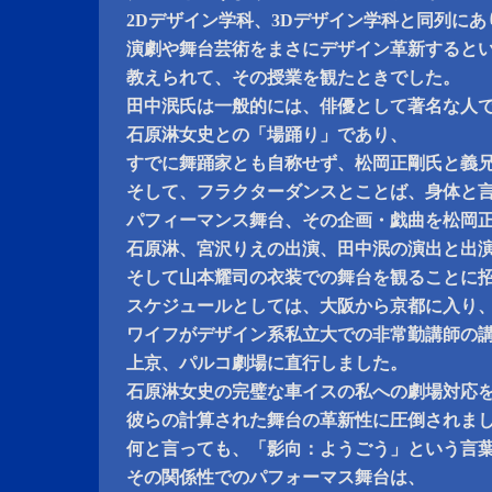
2Dデザイン学科、3Dデザイン学科と同列にあ
演劇や舞台芸術をまさにデザイン革新すると
教えられて、その授業を観たときでした。
田中泯氏は一般的には、俳優として著名な人
石原淋女史との「場踊り」であり、
すでに舞踊家とも自称せず、松岡正剛氏と義
そして、フラクターダンスとことば、身体と
パフィーマンス舞台、その企画・戯曲を松岡
石原淋、宮沢りえの出演、田中泯の演出と出
そして山本耀司の衣装での舞台を観ることに
スケジュールとしては、大阪から京都に入り
ワイフがデザイン系私立大での非常勤講師の
上京、パルコ劇場に直行しました。
石原淋女史の完璧な車イスの私への劇場対応
彼らの計算された舞台の革新性に圧倒されま
何と言っても、「影向：ようごう」という言
その関係性でのパフォーマス舞台は、