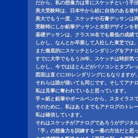
だから、私の想像力は常にスケッチという手
美大受験時は、日本中から絵に自信のある連
美大でもう一度、スケッチや石膏デッサンは
受験時にしか鉛筆デッサンと水彩デザインを
基礎デッサンは、クラス30名でも最低の成績
しかし、なんとか卒業して入社した東芝では
また徹底的にスケッチとレンダリングをアナ
すでに大学でももう20年、スケッチは時折気
しかし、今ではほとんどがパソコンとタブレ
図面は直ぐに3Dレンダリングにもなりますが
それらは誰が描いても同じです。そしてアナ
私は見事に奪われていると思っています。
手＝紙と鉛筆やボールペンから、スタイラスで
そのために、私はあくまでもアナログのトレ
私は確信しています。
それはスケッチがアナログであろうがデジタ
「手」の想像力を訓練する一番の方法だと思