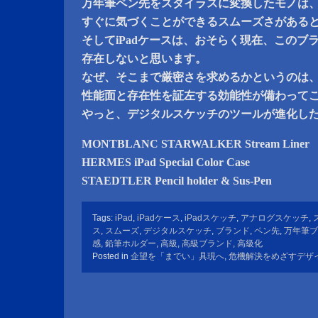
万年筆ペン先をスタイラスに変換したモノは
すぐに気づくことができるスムーズさがある
そしてiPadケースは、おそらく現在、このブ
存在しないと思います。
なぜ、そこまで厳密さを求めるかというのは
性能面と存在性を証左する効能性が備わって
やっと、デジタルスケッチのツールが進化し
MONTBLANC STARWALKER Stream Liner
HERMES iPad Special Color Case
STAEDTLER Pencil holder & Sus-Pen
Tags:
iPad
,
iPadケース
,
iPadスケッチ
,
アナログスケッチ
,
ス
,
スムーズ
,
デジタルスケッチ
,
ブランド
,
ペン先
,
万年筆ブ
感
,
鉛筆ホルダー
,
高級
,
高級ブランド
,
高級化
Posted in
企望を「までい」具現へ
,
危機解決をめざすデザ