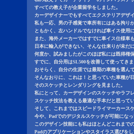
すべての教え子が企業留学をしました。
カーデザイナーでもすべてエクステリアデザ
私も一応、男の子感覚で車所有にはある拘り
ともかく、左ハンドルでなければ車イス使用
また、海外メーカーではすでに車イス仕様車
日本に輸入ができない、そんな仕来りが未だ
何度か、試みましたがこのほぼ私には既得権
すでに、自分用はSL500を改善して使ってき
おそらく、自分の生涯では最期の車種を選ん
そんなおりに、これは！と思っていた車種が
そのスケッチとレンダリングを見ました。
私にとって、カーデザインのスケッチやラフ
スケッチ技法を教える最適な手本だと思って
そして、これまではスピードライマーカース
今や、Padでのデジタルスケッチが可能にな
このデザイン技能にも私はほとんどこれまで
Padのアプリケーションやスタイラス選びを