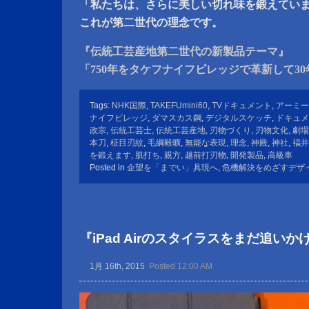
「私たちは、さらに美しい切れ味を鍛えてい
これが第二世代の理念です。
『伝統工芸産地第二世代の新製品テーマ』
「750年をタケフナイフビレッジで革新して30
Tags:
NHK国際
,
TAKEFUmini60
,
TVドキュメント
,
アーミー
ナイフビレッジ
,
ダマスカス鋼
,
デジタルスケッチ
,
ドキュメ
政宗
,
伝統工芸士
,
伝統工芸産地
,
刃物づくり
,
刃物文化
,
劇場
本刀
,
柾目刃紋
,
毛綱毅曠
,
無能な表現
,
理念
,
神殿
,
神社
,
福井
を鍛えます
,
肌打ち
,
親方
,
越前打刃物
,
開発製品
,
高級車
Posted in
企望を「までい」具現へ
,
危機解決をめざすデザ
『iPad Airのスタイラスをまだ追い
1月 16th, 2015
Posted 12:00 AM