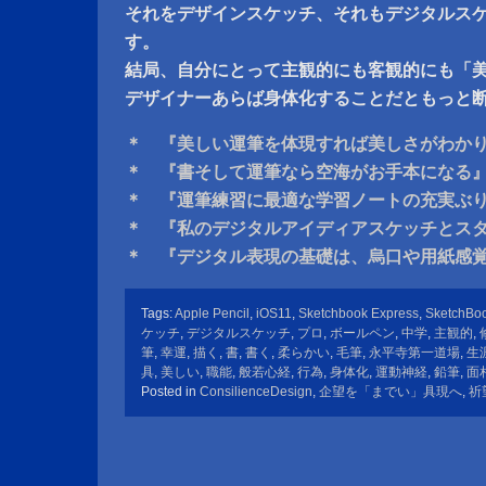
それをデザインスケッチ、それもデジタルス
す。
結局、自分にとって主観的にも客観的にも「
デザイナーあらば身体化することだともっと
＊ 『美しい運筆を体現すれば美しさがわか
＊ 『書そして運筆なら空海がお手本になる
＊ 『運筆練習に最適な学習ノートの充実ぶ
＊ 『私のデジタルアイディアスケッチとス
＊ 『デジタル表現の基礎は、烏口や用紙感
Tags:
Apple Pencil
,
iOS11
,
Sketchbook Express
,
SketchBo
ケッチ
,
デジタルスケッチ
,
プロ
,
ボールペン
,
中学
,
主観的
,
筆
,
幸運
,
描く
,
書
,
書く
,
柔らかい
,
毛筆
,
永平寺第一道場
,
生
具
,
美しい
,
職能
,
般若心経
,
行為
,
身体化
,
運動神経
,
鉛筆
,
面
Posted in
ConsilienceDesign
,
企望を「までい」具現へ
,
祈