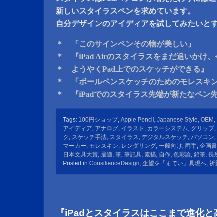
新しいスタイラスペンを求めています。
自分デザインのアイディアを試してみたいと
＊ 「このサインペンその物が美しい」
＊ 『iPad Airのスタイラスをまだ追いかけ
＊ ようやくPad上でのスケッチができる』
＊ 「ボールペンスケッチのためのモレスキ
＊ 『iPadでのスタイラス先端が新たなペン
Tags:
100円ショップ
,
Apple Pencil
,
Japanese Style
,
OEM
,
アイディア
,
アナログ
,
イラスト
,
カラーシステム
,
グリップ
,
ク
,
スケッチ手法
,
スタイラス
,
デジタルスケッチ
,
パソコン
,
マーカー
,
モレスキン
,
レンダリング
,
一般向け
,
両手
,
企画書
日本文具大賞
,
最適
,
筆
,
筆記具
,
素描
,
自作
,
色彩論
,
鉛筆
,
長
Posted in
ConsilienceDesign
,
企望を「までい」具現へ
,
祈
『iPadとスタイラスはここまで進化