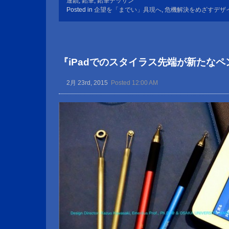
連鎖
,
鉛筆
,
鉛筆デッサン
Posted in
企望を「までい」具現へ
,
危機解決をめざすデザ
『iPadでのスタイラス先端が新たな
2月 23rd, 2015
Posted 12:00 AM