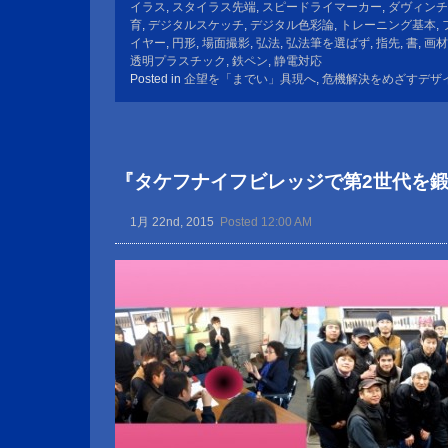
イラス
,
スタイラス先端
,
スピードライマーカー
,
ダヴィンチ
育
,
デジタルスケッチ
,
デジタル色彩論
,
トレーニング基本
,
イヤー
,
円形
,
場面撮影
,
弘法
,
弘法筆を選ばず
,
指先
,
書
,
画材
透明プラスチック
,
鉄ペン
,
静電対応
Posted in
企望を「までい」具現へ
,
危機解決をめざすデザ
『タケフナイフビレッジで第2世代を
1月 22nd, 2015
Posted 12:00 AM