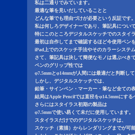
私は二通りでみています。
最適な筆を見いだしていることと
どんな筆でも理由づけが必要という反証です
私は何しろデザイナーであり、筆記具につい
特にこのところデジタルスケッチでのスタイ
最初は自作してまで確認するほど今使用ペン
iPad上でのスケッチ手法やそのカラーシステ
さて、筆記具は決して簡便なモノは選ぶべき
ペンのグリップ性では
φ7.5mmとφ14mmが人間には最適だと判断し
しかし、デジタルスケッチでは、
鉛筆・サインペン・マーカー・筆など全ての
結局はApple Pencilでは直径をφ14.5m
さらにはスタイラス初期の製品は
φ7.5mmで使い易くて未だに使用しています。
スタイラスだけでのデジタルスケッチは、
スケッチ（素描）からレンダリングまでが可