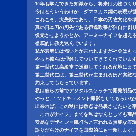
30年も学んできた知識から、将来は刃物づく
今はどういうわけか、ダマスカス鋼の表現が
これこそ、大失敗であり、日本の刃物文化を
真の日本刀の刃先である伊達政宗が独自に創
復元させようかとか、アーミーナイフを超え
徹底的に教え込んでいます。
私が若者には怖いとか言われますが社会はも
やっと彼らは理解してついてきてくれていま
第一世代は高級車で送迎してくれる産地にま
第二世代には、第三世代が生まれるほど素敵
約束してもらっています。
私は彼らの前でデジタルスケッチで開発製品
やっと、TVドキュメント撮影もしてもらいな
出来れば、この秋には数点は発表させたいと
「これがナイフ」までを私はなんとしても商
安易なデザイン＝肌打ちと言われる無能な表
誤りだらけのナイフを国際的にも一新します