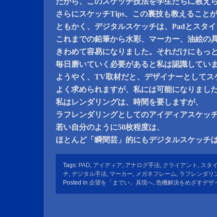
だから、このスケッチ技法を学生たちに教え
さらにスケッチTips、この裏技も教えること
ともかく、デジタルスケッチは、Padとスタ
これまでの鉛筆から水彩、マーカー、油絵の
きわめて容易になりました。それだけにもっ
毎日磨いていく必要があると私は認識してい
ようやく、TV取材だと、デザイナーとしてス
よく求められますが、私には可能になりまし
私はレンダリングは、時間を要しますが、
ラフレンダリングとしてのアイディアスケッ
若い自分のように50枚程度は、
ほとんど「瞬間芸」的にもデジタルスケッチ
Tags:
PAD
,
アイディア
,
アナログ手法
,
クライアント
,
スタ
チ
,
デジタル手法
,
マーカー
,
メガネフレーム
,
ラフレンダリ
Posted in
企望を「までい」具現へ
,
危機解決をめざすデザ