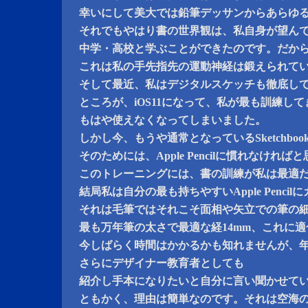
幸いにして美大では鉛筆デッサンからあらゆ
それでもやはり書の世界観は、私自身が望んで
中学・高校と学ぶことができたのです。だか
これは私の手先指先の運動神経は鍛えられて
そして最近、私はデジタルスケッチも徹底し
ところが、iOS11になって、私が最も訓練してきたSke
もはや使えなくなってしまいました。
しかし今、もうや通常となっているSketchboo
そのためには、Apple Pencilに慣れなければ
このトレーニングには、書の訓練が私は最適
結局私は自分の最も持ちやすいApple Penci
それは毛筆ではそれこそ面相や矢立での筆の
最も万年筆の太さで最適な経14mm、これに
今しばらく時間はかかるかも知れませんが、
さらにデザイナー教育者としても
紹介し手本になりたいと自分に言い聞かせて
ともかく、理由は簡単なのです。それは空海