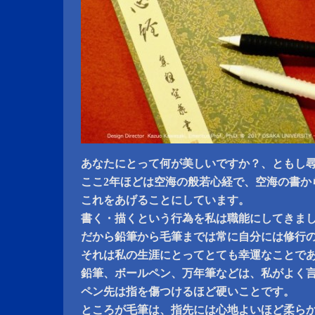
あなたにとって何が美しいですか？、ともし
ここ2年ほどは空海の般若心経で、空海の書か
これをあげることにしています。
書く・描くという行為を私は職能にしてきま
だから鉛筆から毛筆までは常に自分には修行
それは私の生涯にとってとても幸運なことで
鉛筆、ボールペン、万年筆などは、私がよく
ペン先は指を傷つけるほど硬いことです。
ところが毛筆は、指先には心地よいほど柔ら