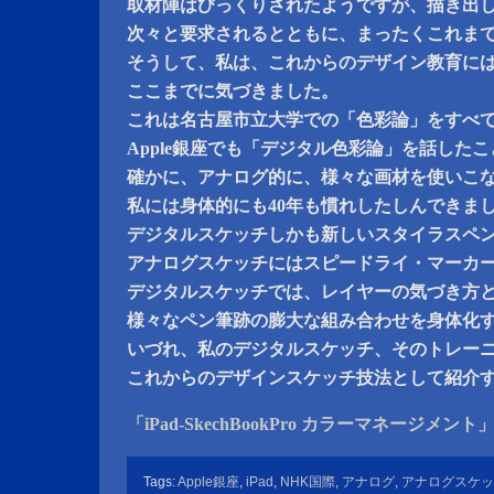
取材陣はびっくりされたようですが、描き出
次々と要求されるとともに、まったくこれま
そうして、私は、これからのデザイン教育に
ここまでに気づきました。
これは名古屋市立大学での「色彩論」をすべて
Apple銀座でも「デジタル色彩論」を話した
確かに、アナログ的に、様々な画材を使いこ
私には身体的にも40年も慣れしたしんできま
デジタルスケッチしかも新しいスタイラスペ
アナログスケッチにはスピードライ・マーカ
デジタルスケッチでは、レイヤーの気づき方
様々なペン筆跡の膨大な組み合わせを身体化
いづれ、私のデジタルスケッチ、そのトレー
これからのデザインスケッチ技法として紹介
「iPad-SkechBookPro カラーマネージメント
Tags:
Apple銀座
,
iPad
,
NHK国際
,
アナログ
,
アナログスケッ