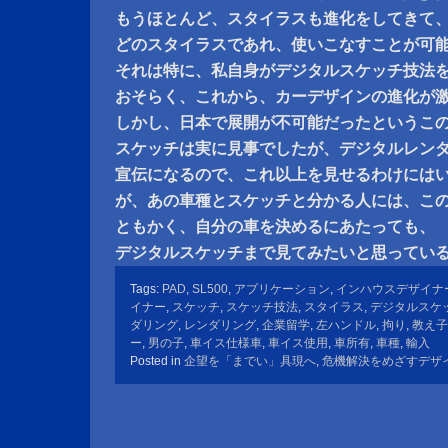
もうほとんど、スタイラスも進化をしてきて
どのスタイラスであれ、使いこなすことが可
それは特に、私自身がデジタルスケッチ技法
おそらく、これから、カーデザインの進化が
しかし、日本で展開が不可能だったというこ
スケッチは実に見事でしたが、デジタルレン
宣伝になるので、これ以上を見せるわけには
が、あの車種とスケッチと分かる人には、こ
ともかく、自分の車を決めるにあたっても、
デジタルスケッチまで見てみたいと思ってい
Tags:
PAD
,
SL500
,
アプリケーション
,
インハウスデザイナ
イナー
,
スケッチ
,
スケッチ技法
,
スタイラス
,
デジタルスケ
ダリング
,
レンダリング
,
企業留学
,
左ハンドル
,
拘り
,
教え子
ー
,
男の子
,
車イス仕様車
,
車イス使用
,
車所有
,
車種
,
輸入
Posted in
企望を「までい」具現へ
,
危機解決をめざすデザ