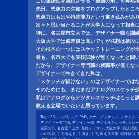
この連鎖性を断絶させる「厳罰の刑」を再熟
先日、想像力の欠如をブログアップしたとこ
想像力はもはや特殊能力という書き込みがあ
次々と思い当たることが大学人になって相当
特に、名古屋市立大では、デザイナー職を訓
大阪大学では偏差値は高いですが発想は格段
その根本の一つにはスケッチトレーニングが
最も、名市大でも実技試験が無くなったと聞
だから、デザイナー専門職の就職率が低くな
デザイナーで生きてきた私は、
「スケッチが描けない」のはデザイナーでは
そのためにも、まだまだアナログのスケッチ
私はアナログからデジタルスケッチはもっと
教える立場でいたいと思っています。
Tags:
3Dレンダリング
,
PAD
,
アナログスケッチ
,
スケッチ
,
デザイナー専門職
,
デザイナー職
,
デジタルスケッチ
,
トレー
厳罰の刑
,
名古屋市立大
,
基礎デッサン
,
大阪大学
,
実技試験
力の欠如
,
手で考える
,
手描き
,
手法
,
教える立場
,
特殊能力
,