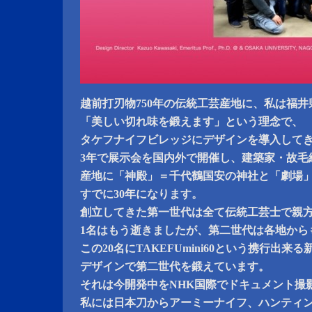
越前打刃物750年の伝統工芸産地に、私は福
「美しい切れ味を鍛えます」という理念で、
タケフナイフビレッジにデザインを導入して
3年で展示会を国内外で開催し、建築家・故毛
産地に「神殿」＝千代鶴国安の神社と「劇場
すでに30年になります。
創立してきた第一世代は全て伝統工芸士で親方
1名はもう逝きましたが、第二世代は各地から
この20名にTAKEFUmini60という携行出
デザインで第二世代を鍛えています。
それは今開発中をNHK国際でドキュメント撮
私には日本刀からアーミーナイフ、ハンティ