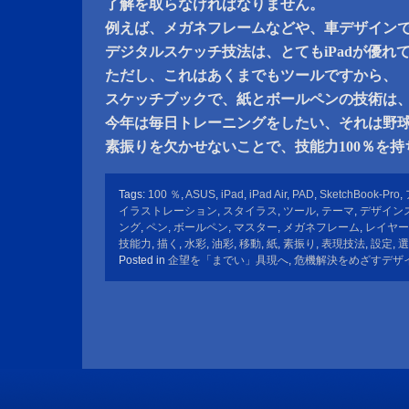
了解を取らなければなりません。
例えば、メガネフレームなどや、車デザイン
デジタルスケッチ技法は、とてもiPadが優れ
ただし、これはあくまでもツールですから、
スケッチブックで、紙とボールペンの技術は
今年は毎日トレーニングをしたい、それは野
素振りを欠かせないことで、技能力100％を
Tags:
100 ％
,
ASUS
,
iPad
,
iPad Air
,
PAD
,
SketchBook-Pro
,
イラストレーション
,
スタイラス
,
ツール
,
テーマ
,
デザイン
ング
,
ペン
,
ボールペン
,
マスター
,
メガネフレーム
,
レイヤー
技能力
,
描く
,
水彩
,
油彩
,
移動
,
紙
,
素振り
,
表現技法
,
設定
,
選
Posted in
企望を「までい」具現へ
,
危機解決をめざすデザ