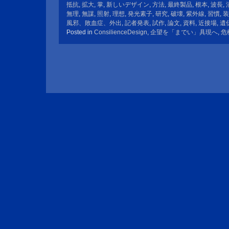
抵抗
,
拡大
,
掌
,
新しいデザイン
,
方法
,
最終製品
,
根本
,
波長
,
無理
,
無謀
,
照射
,
理想
,
発光素子
,
研究
,
破壊
,
紫外線
,
習慣
,
装
風邪、敗血症、外出
,
記者発表
,
試作
,
論文
,
資料
,
近接場
,
遺
Posted in
ConsilienceDesign
,
企望を「までい」具現へ
,
危