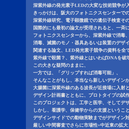
深紫外線の発光素子LEDの大変な技術競争が
きっかけは、阪大のフォトニクスセンターで
深紫外線研究、電子顕微鏡での遺伝子検査そ
国際的にも最初の論文が受理されると、一斉
フォトニクスセンターから、深紫外線で消毒
消毒、滅菌のモノ・器具あるいは装置のデザ
関連する論文、LED発光素子競争の資料を全
紫外線で殺菌？、紫外線とはいわばDNAを破
この大きな疑問のままに、
一方では、「グリップすれば消毒可能」、
そんなことがもし、本当なら新しいデザイン
大腸菌に深紫外線のある波長が近接場に入射
デザイン計画書とともに、プロトタイプの試
このプロジェクトは、工学と医学、そしてデ
しかし、看護学、保健学からの支援というこ
デザインサイドでの動物実験までがデザイン
厳しい中間審査でさらに市場性=中近東の拡大