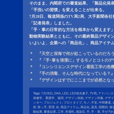
そのまま、内閣府での審査結果、「製品化発
「手洗いの習慣」を変えることが出来る。
7月28日、報道関係のTV局2局、大手新聞各
「記者発表」しました。
「手・掌の日常的な方法を根本から変えます
動物実験結果とともに、その最終製品デザイ
いよいよ、企業への「商品化」、商品アイテ
＊ 『天空と深海で何が起こっているのだろ
＊ 『「手･掌を清潔に」するモノとコトのデ
＊ 『コンシリエンスデザイン看医工学の危機
＊ 『手の消毒、そんな時代になっている？
＊ 『デザインはすでにここまでが必然とな
Tags:
7月28日
,
DNA
,
LED
,
LED発光素子
,
TV局
,
アドバンス
保健学、看護学、協同
,
デザイン依頼
,
デザイン対象
,
デザイ
ンター
,
プロジェクト
,
プロトタイプ
,
モノ
,
不安
,
中間審査
,
射
,
取っ手
,
受理
,
命
,
商品アイテム
,
商品化
,
器具
,
国際的
,
報
験結果
,
審査結果
,
工学
,
市場性
,
感染症
,
手
,
手・掌
,
手が汚れ