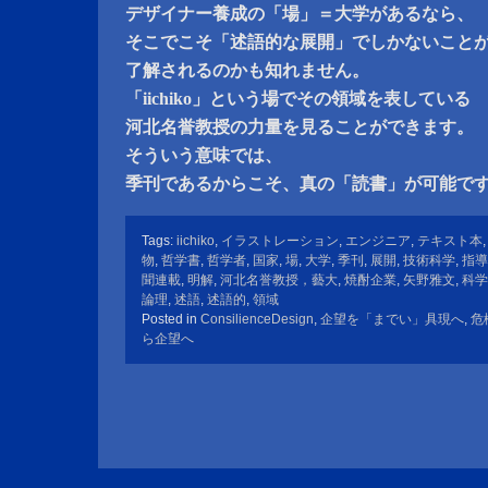
デザイナー養成の「場」＝大学があるなら、
そこでこそ「述語的な展開」でしかないこと
了解されるのかも知れません。
「iichiko」という場でその領域を表している
河北名誉教授の力量を見ることができます。
そういう意味では、
季刊であるからこそ、真の「読書」が可能で
Tags:
iichiko
,
イラストレーション
,
エンジニア
,
テキスト本
物
,
哲学書
,
哲学者
,
国家
,
場
,
大学
,
季刊
,
展開
,
技術科学
,
指導
聞連載
,
明解
,
河北名誉教授，藝大
,
焼酎企業
,
矢野雅文
,
科学
論理
,
述語
,
述語的
,
領域
Posted in
ConsilienceDesign
,
企望を「までい」具現へ
,
危
ら企望へ