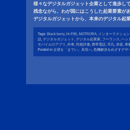
様々なデジタルガジェット企業として進歩し
残念ながら、わが国にはこうした起業要素が
デジタルガジェットから、本来のデジタル起
Tags:
Black berry
,
Hi-Fi性
,
MOTRORA
,
インターラクション
話
,
デジタルガジェット
,
デジタル起業家
,
フーランス
,
ヘッ
モバイルのアプリ
,
外車
,
性能評価
,
携帯電話
,
耳孔
,
赤坂
,
車
Posted in
企望を「までい」具現へ
,
危機解決をめざすデザ