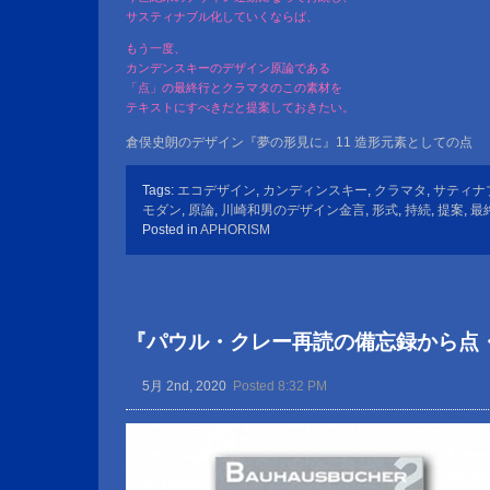
サスティナブル化していくならば、
もう一度、
カンデンスキーのデザイン原論である
「点」の最終行とクラマタのこの素材を
テキストにすべきだと提案しておきたい。
倉俣史朗のデザイン『夢の形見に』11 造形元素としての点
Tags:
エコデザイン
,
カンディンスキー
,
クラマタ
,
サティナ
モダン
,
原論
,
川崎和男のデザイン金言
,
形式
,
持続
,
提案
,
最
Posted in
APHORISM
『パウル・クレー再読の備忘録から点
5月 2nd, 2020
Posted 8:32 PM