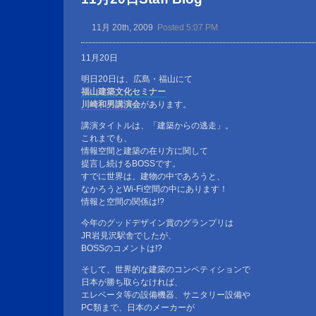
11月 20th, 2009
Posted 5:07 PM
11月20日
明日20日は、広島・福山にて
福山建築文化セミナー
川崎和男講演会
があります。
講演タイトルは、「建築からの逃走」。
これまでも、
情報空間と建築の在り方に関して
提言し続けるBOSSです。
すでに世界は、建物の中であろうと、
なかろうとWi-Fi空間の中にあります！
情報と空間の関係は!?
今年のグッドデザイン賞のグランプリは
JR岩見沢駅舎でしたが、
BOSSのコメントは!?
そして、世界的な建築のコンペティションで
日本が勝ち取らなければ、
エレベータ等の設備機器、サニタリー設備や
PC類まで、日本のメーカーが