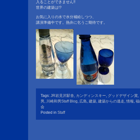
入ることができません!!
世界の建築は!?
お気に入りの水で水分補給しつつ、
講演準備中です。熱弁に乞うご期待です。
Tags:
JR岩見沢駅舎
,
カンディンスキー
,
グッドデザイン賞
,
男
,
川崎和男Staff Blog
,
広島
,
建築
,
建築からの逃走
,
情報
,
福
会
Posted in
Staff