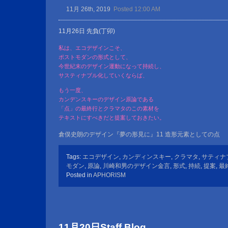
11月 26th, 2019
Posted 12:00 AM
11月26日 先負(丁卯)
私は、エコデザインこそ、
ポストモダンの形式として、
今世紀末のデザイン運動になって持続し、
サスティナブル化していくならば、
もう一度、
カンデンスキーのデザイン原論である
「点」の最終行とクラマタのこの素材を
テキストにすべきだと提案しておきたい。
倉俣史朗のデザイン『夢の形見に』11 造形元素としての点
Tags:
エコデザイン
,
カンディンスキー
,
クラマタ
,
サティナ
モダン
,
原論
,
川崎和男のデザイン金言
,
形式
,
持続
,
提案
,
最
Posted in
APHORISM
11月20日Staff Blog