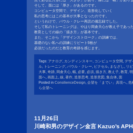
点である正方形には「大きさ」があり、線には「幅」があり
そして、面には「厚さ」があるのです。
コンピュータ空間で、デザイン、造形化していく
私の思考にはこの基本が大事となったのです。
というわけで、パウル・クレー再読の備忘録でした。
そして私のトレーニングは、やはり岡倉天心が教え子であっ
教育としての線の「描き方」が基本です。
また、そこから「デザインストローク」の訓練では、
基礎のない私への訓練にリピート9枚が
必須だったのだと教育の奇跡を感じます。
Tags:
アナログ
,
カンディンスキー
,
コンピュータ空間
,
デザ
ル
,
トレーニング
,
パウル・クレー
,
ピクセル
,
まなざし
,
リピ
大事
,
奇跡
,
岡倉天心
,
幅
,
必要
,
必須
,
描き方
,
教え子
,
教育
,
明
面へ
,
画面上
,
線
,
著作
,
造形思考
,
造形意図
,
集合体
,
面
Posted in
ConsilienceDesign
,
企望を「までい」具現へ
,
危
ら企望へ
11月26日
川崎和男のデザイン金言 Kazuo’s APHOR