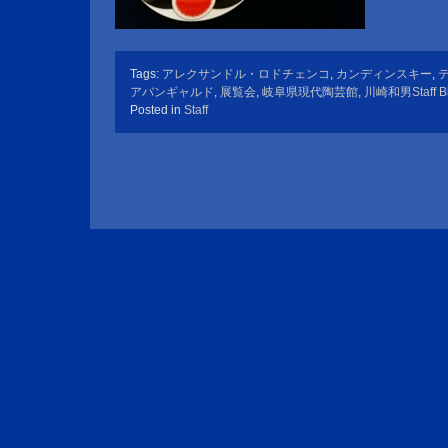
Tags:
アレクサンドル・ロドチェンコ
,
カンディンスキー
,
アバンギャルド
,
展覧会
,
岐阜県現代陶芸館
,
川崎和男Staff B
Posted in
Staff