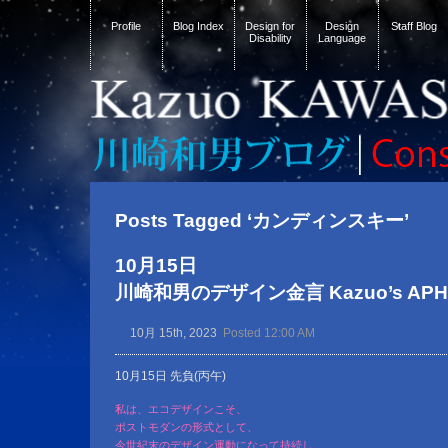
Profile
Blog Index
Design for
Design
Staff Blog
Disability
Language
Posts Tagged ‘カンディンスキー’
10月15日
川崎和男のデザイン金言 Kazuo’s APHOR
10月 15th, 2023
Posted 12:00 AM
10月15日 先負(丙午)
私は、エコデザインこそ、
ポストモダンの形式として、
今世紀末のデザイン運動になって持続し、