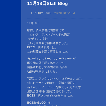
11月18日Staff Blog
11月 18th, 2009
Posted 10:22 PM
11月18日
以前、岐阜県現代陶芸館にて、
「ロシア・アバンギャルドの陶芸
-デザインの実験-」
という展覧会が開催されました。
BOSS（川崎和男）は、
この展覧会を高く評価しました。
カンディンスキー、マレーヴィチらが
国立陶磁器工場を拠点にした、
前衛運動としての陶磁器作品の
軌跡が展示されました。
写真は、アレクサンドル・ロドチェンコが、
残したデザイン画から、美濃と瀬戸の
名工が、ティーセットを復元したものです。
展覧会開催時に限定で発売されて、
BOSSも購入させていただきました。
BOSSのBLOGでも、