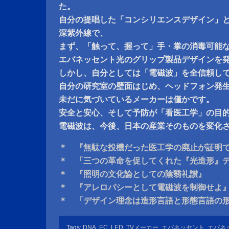
た。
自分の提唱した「コンシリエンスデザイン」
深紫外線で、
まず、「触って、握って」手・掌の消毒可能
エバネッセント光のグリップ製品デザインを
しかし、自分としては「電磁波」を全信頼し
自分の研究室の壁面はじめ、ヘッドフォン発
未だに気づいているメーカーは僅かです。
安全と安心、そして予防が「看医工学」の目
電磁波は、今後、日本の産業そのものを変化
＊ 『無駄な投機だった医工学の廃止が証明
＊ 「三つの革命を促してくれた『光造形』
＊ 『照明の文化論としての陰翳礼讃』
＊ 『アレロパシーとして電磁波を制御せよ
＊ 「デザイン理念は造形言語と形態言語の
Tags:
DNA
,
EC
,
LED
,
TVメーカー
,
エバネッセント
,
エバネ