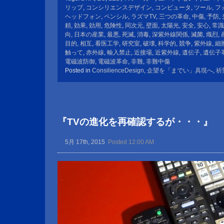
リップ
,
コンシリエンスデザイン
,
コンピュータ
,
ツール
,
フ
ヘッドフォン
,
ペンシル
,
ラズマTV
,
三つの革命
,
中傷
,
予防
,
頼
,
効果
,
効用
,
危険性
,
同次元
,
壁面
,
太陽光
,
安全
,
安心
,
常識
向
,
日本の産業
,
最悪
,
死滅
,
消毒
,
深紫外線関係
,
滅菌
,
熾烈
,
目的
,
相互
,
看医工学
,
研究室
,
破壊
,
科学的
,
競争
,
紫外線
,
細
触って
,
赤外線
,
輸入禁止
,
近接場
,
近紫外線
,
遺伝子
,
遺伝子
電磁波防御
,
電磁波革命
,
非難
,
非難中傷
Posted in
ConsilienceDesign
,
企望を「までい」具現へ
,
祈
『TVの進化を再確認するが・・・』
5月 17th, 2015
Posted 12:00 AM