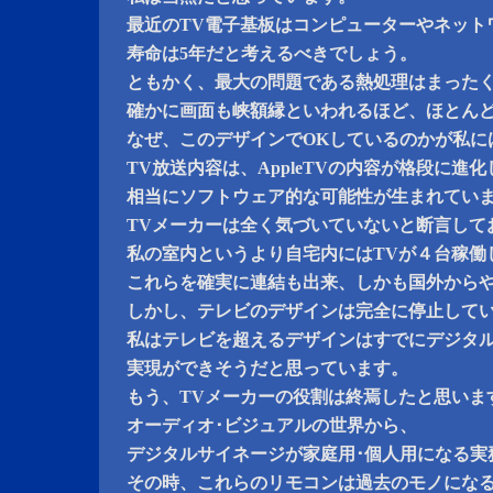
最近のTV電子基板はコンピューターやネット
寿命は5年だと考えるべきでしょう。
ともかく、最大の問題である熱処理はまった
確かに画面も峡額縁といわれるほど、ほとん
なぜ、このデザインでOKしているのかが私に
TV放送内容は、AppleTVの内容が格段に進
相当にソフトウェア的な可能性が生まれてい
TVメーカーは全く気づいていないと断言して
私の室内というより自宅内にはTVが４台稼働
これらを確実に連結も出来、しかも国外から
しかし、テレビのデザインは完全に停止して
私はテレビを超えるデザインはすでにデジタ
実現ができそうだと思っています。
もう、TVメーカーの役割は終焉したと思いま
オーディオ･ビジュアルの世界から、
デジタルサイネージが家庭用･個人用になる実
その時、これらのリモコンは過去のモノにな