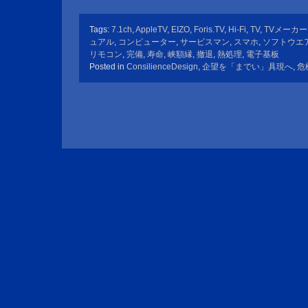
Tags:
7.1ch
,
AppleTV
,
EIZO
,
Foris.TV
,
Hi-Fi
,
TV
,
TVメーカー
ュアル
,
コンピューター
,
サービスマン
,
スマホ
,
ソフトウエ
リモコン
,
完備
,
寿命
,
峡額縁
,
撤退
,
熱処理
,
電子基板
Posted in
ConsilienceDesign
,
企望を「までい」具現へ
,
危