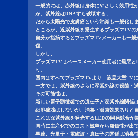
一般的には、赤外線は身体にやさしく効用性
が、紫外線はDNAすら破壊する、
だから太陽光で皮膚癌という常識も一般化し
ところが、近紫外線を発生するプラズマTVの
自分が指摘するとプラズマTVメーカーも一般
傷。
しかし、
プラズマTVはペースメーカー使用者に最悪と
り、
国内はすべてプラズマTVより、液晶大型TV
一方では、紫外線のさらに深紫外線の殺菌・
その可能性は、
新しい電子顕微鏡での遺伝子と深紫外線関係
細胞破壊はしないが、消毒・滅菌効果ありと
これは深紫外線を発光するLEDの開発競合が
同時に生産化でのコスト競争から廉価性が出
早速、光量子・電磁波・遺伝子の関係は消毒