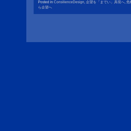
Posted in
ConsilienceDesign
,
企望を「までい」具現へ
,
危
ら企望へ