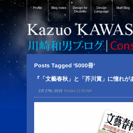
Profile
Blog Index
Design for
Design
Staff Blog
Disability
Language
Posts Tagged ‘5000冊’
『「文藝春秋」と「芥川賞」に憧れが
2月 27th, 2019
Posted 12:00 AM