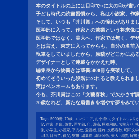
本のタイトルの上には目印で○に大の印が書い
子ども時代の読書習慣から、私は小説家、作
そして、いつも「芥川賞」への憧れがありま
医学部に入って、作家との兼業という将来像
医学部ではなく、美大へ、作家では無く、デ
とは言え、東芝に入ってからも、自分の名前
執筆をしていましたから、原稿がどこかにあ
デザイナーとして連載をかかえた時、
編集長から物書きは蔵書5000冊を突破して、
初めてそういった段階にのれると教えられま
実はペンネームもあります。
今も、芥川賞はこの「文藝春秋」で欠かさず
70歳なれど、新たな肩書きを増やす夢をみて
Tags:
5000冊
,
70歳
,
エンジニア
,
お小遣い
,
タイトル
,
ふり
父
,
作家
,
倉庫
,
兼業
,
医学部
,
印
,
原稿
,
原稿用紙
,
名前入り
,
執
像
,
小学生
,
小説家
,
平凡社
,
愛読者
,
憧れ
,
文藝春秋
,
昭和文学
目印
,
目当て
,
祖父
,
突破
,
編集長
,
繊維関係
,
美大
,
習慣
,
肩書