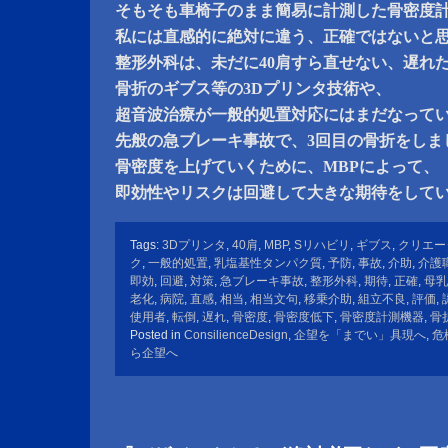
そもそも車椅子のまま簡易に計測した骨密度
私には直感的に絶対に違う、正確ではないと
整形外科は、未だに40肩すら直せない、遅れ
骨折のギブス等の3Dプリンタ技術や、
超音波治療が一般的処置対応にはまだなって
先般の急ブレーキ事故で、3回目の骨折をしま
骨密度を上げていくために、MBPによって、
即効性やリスクは回避して大きな期待をして
Tags:
3Dプリンタ
,
40肩
,
MBP
,
Sリハビリ
,
ギブス
,
クリエー
ク
,
一般的処置
,
乳塩基性タンパク質
,
予防
,
事故
,
介助
,
介護
即効
,
回避
,
対策
,
急ブレーキ事故
,
整形外科
,
期待
,
正確
,
母乳
老化
,
病院
,
直感
,
相当
,
相当文句
,
移乗介助
,
組立不良
,
評価
,
使用者
,
転倒
,
遅れ
,
骨密度
,
骨密度低下
,
骨密度計測機器
,
骨
Posted in
ConsilienceDesign
,
企望を「までい」具現へ
,
危
ら企望へ