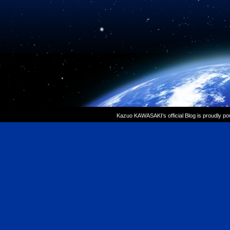
Kazuo KAWASAKI’s official Blog is proudly p