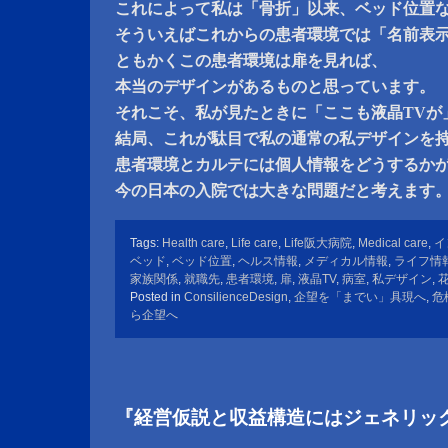
これによって私は「骨折」以来、ベッド位置
そういえばこれからの患者環境では「名前表
ともかくこの患者環境は扉を見れば、
本当のデザインがあるものと思っています。
それこそ、私が見たときに「ここも液晶TVが
結局、これが駄目で私の通常の私デザインを
患者環境とカルテには個人情報をどうするか
今の日本の入院では大きな問題だと考えます
Tags:
Health care
,
Life care
,
Life阪大病院
,
Medical care
,
イ
ベッド
,
ベッド位置
,
ヘルス情報
,
メディカル情報
,
ライフ情
家族関係
,
就職先
,
患者環境
,
扉
,
液晶TV
,
病室
,
私デザイン
,
Posted in
ConsilienceDesign
,
企望を「までい」具現へ
,
危
ら企望へ
『経営仮説と収益構造にはジェネリッ