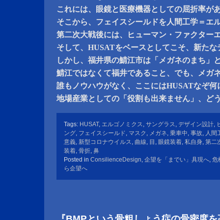
これには、眼鏡と医療機器としての屈折率が
そこから、フェイスシールドを人間工学＝エ
第二次大戦後には、ヒューマン・ファクター
そして、HUSATをベースとしてこそ、新た
しかし、福井県の鯖江市は「メガネのまち」
鯖江ではなくて福井であること、でも、メガ
誰もノウハウがなく、ここにはHUSATなぞ
地場産業としての「役割も出来ません」、ど
Tags:
HUSAT
,
エルゴノミクス
,
サングラス
,
デザイン設計
,
ング
,
フェイスシールド
,
マスク
,
メガネ
,
乗車中
,
事故
,
人間
意義
,
新型コロナウイルス
,
曲線
,
目
,
眼鏡装着
,
私自身
,
第二
装着
,
骨折
,
鼻
Posted in
ConsilienceDesign
,
企望を「までい」具現へ
,
危
ら企望へ
『BMPという骨粗しょう症の骨密度を