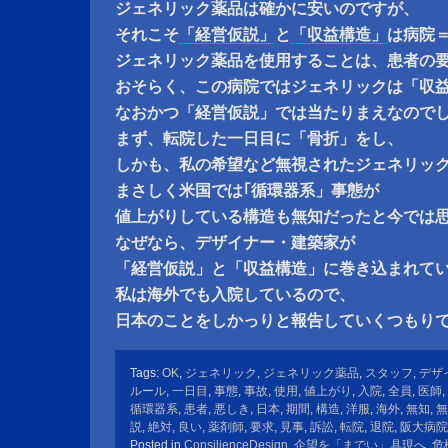
ジェネリック薬品は確かに安いのですが、
それこそ
「経営仮説」
と
「収益構造」
は病院
ジェネリック薬品を使用することは、患者の
おそらく、この病院ではジェネリックは「収
なおかつ「経営仮説」では当たりまえなので
まず、転院した一日目に「骨折」をし、
しかも、私の希望など無視されたジェネリッ
まさしく米国では｢循環器系」事態が
値上がりしている構造も無知だったと今では
なぜなら、デザイナー・建築家が
「経営仮説」と「収益構造」に巻き込まれて
私は海外でも入院しているので、
日本のことをしかっりと報告していくつもり
Tags:
OK
,
ジェネリック
,
ジェネリック薬品
,
スタッフ
,
デザ
ルール
,
一日目
,
事態
,
事故
,
使用
,
値上がり
,
入院
,
全員
,
医師
,
循環器系
,
患者
,
悪しき
,
日本
,
期間
,
構造
,
洋服
,
海外
,
無知
,
無
説
,
絶対
,
良い
,
薬剤師
,
要求
,
見事
,
訴訟
,
転院
,
退院
,
阪大病院
Posted in
ConsilienceDesign
,
企望を「までい」具現へ
,
危