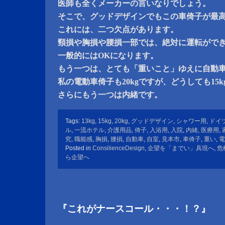
医師も全くメーカーの言いなりでしょう。
そこで、グッドデザインでもこの車倚子が最
これには、二つ欠点があります。
頸損や胸損や腰損一部では、絶対に運転がで
一般的にはOKになります。
もう一つは、とても「重いこと」ゆえに自動
私の電動車倚子も20kgですが、どうしても15kg
さらにもう一つは内緒です。
Tags:
13kg
,
15kg
,
20kg
,
グッドデザイン
,
シャワー用
,
ドイ
ル
,
一流ホテル
,
介護用品
,
倚子
,
入浴用
,
入院
,
内緒
,
医療用
,
究
,
職能感
,
胸損
,
腰損
,
自動車
,
自室
,
見本市
,
車倚子
,
重い
,
電
Posted in
ConsilienceDesign
,
企望を「までい」具現へ
,
危
ら企望へ
『これがナースコール・・・！？』