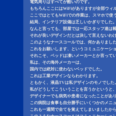
電気周りはすべてが酷いのです。
もちろんここにはWiFiがありますが全部ウィ
ここではとてもWiFiでの作業は、スマホで使
結局、インテリア設備は乏しいかぎりでした
なんと言っても、部屋では一応スタッフ達は
それが良いデザインだとは決して言えないわ
このようなナースコールでは、何かありまし
これをお願いします、というコミュニケーシ
それこそ、ベッドは凄いメーカーとか言って
私は、その海外メーカーは、
国内では絶対に使わないベッドでした。
これは工業デザインならわかります。
ともかく、液晶TVは私デザインのモノでした
私がどうしてこういうことを言うかというと
デザイナーでも病気や患者になったことがあ
この病院は食事も自分勝手にいくつかのメニ
これも一週間で全てを覚えてしまいましたか