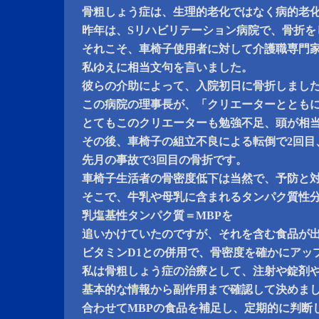
骨粗しょう症は、生理的老化ではなく病的老
昨年は、Sリハビリテーション病院で、骨折を
それこそ、車椅子使用者に対して介護職専門
私ゆえに相当文句を言いました。
彼らの介助によって、入院初日に骨折しまし
この病院の理事長が、「クリエーターととも
とてもこのクリエーターも勉強不足、頭が相
その後、車椅子の組立不良による転倒で2回目
先月の事故で3回目の骨折です。
車椅子生活者の骨密度低下は当然で、予防と
そこで、牛乳や母乳に含まれるタンパク質性
乳塩基性タンパク質＝MBPを
追いかけていたのですが、それを含む食品が
ビタミンD1との併用で、骨密度を確かにアッ
私は骨粗しょう症の治療として、注射や錠剤
基本的な情報から副作用まで確認して決めま
合わせてMBPの食品を補足し、定期的に判断