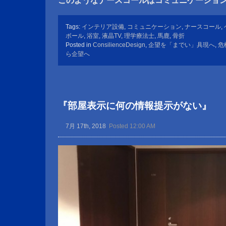
このようなナースコールはコミュニケーショ
Tags:
インテリア設備
,
コミュニケーション
,
ナースコール
,
ボール
,
浴室
,
液晶TV
,
理学療法士
,
馬鹿
,
骨折
Posted in
ConsilienceDesign
,
企望を「までい」具現へ
,
危
ら企望へ
『部屋表示に何の情報提示がない』
7月 17th, 2018
Posted 12:00 AM