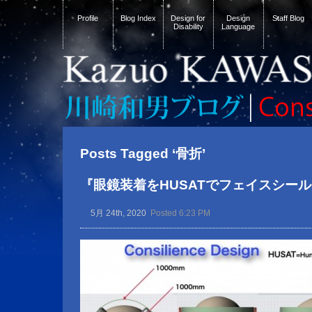
Profile
Blog Index
Design for
Design
Staff Blog
Disability
Language
Posts Tagged ‘骨折’
『眼鏡装着をHUSATでフェイスシー
5月 24th, 2020
Posted 6:23 PM