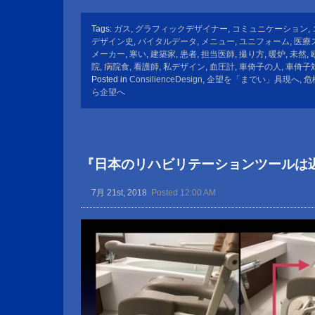
Tags:
ガス
,
グラフィックデザイナー
,
コミュニケーション
,
デザイン史
,
バイタルデータ
,
メニュー
,
ユニフォーム
,
医療
メーカー
,
寒い
,
建築家
,
患者
,
担当医師
,
撮り方
,
暖炉
,
未然
,
院
,
病院食
,
看護師
,
私デザイン
,
血圧計
,
車倚子の人
,
車倚子
Posted in
ConsilienceDesign
,
企望を「までい」具現へ
,
危
ら企望へ
『日本のリハビリテーションツールは
7月 21st, 2018
Posted 12:00 AM