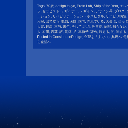
Tags:
70歳
,
design tokyo
,
Proto Lab
,
Ship of the Year
,
エレ
フ
,
セラピスト
,
デザイナー
,
デザイン
,
デザイン界
,
ブログ
,
ーション
,
リハビリテーション・ホスピタル
,
リハビリ病院
,
入院
,
出で立ち
,
勉強
,
医師
,
国内
,
売れている
,
大失敗
,
安っぽ
大賞
,
最高
,
本当
,
来年
,
決して
,
玩具
,
理事長
,
病院
,
知らない
,
人
,
衣服
,
言葉
,
訳
,
賞杯
,
足
,
車倚子
,
辞め
,
通える
,
間
,
関する
,
Posted in
ConsilienceDesign
,
企望を「までい」具現へ
,
危
ら企望へ