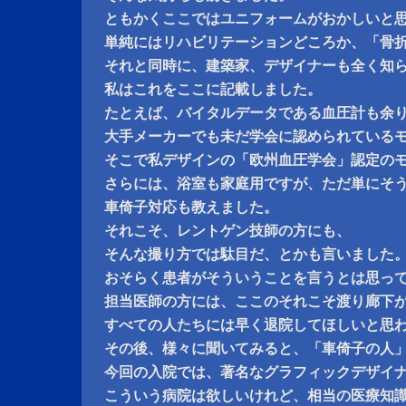
ともかくここではユニフォームがおかしいと
単純にはリハビリテーションどころか、「骨
それと同時に、建築家、デザイナーも全く知
私はこれをここに記載しました。
たとえば、バイタルデータである血圧計も余
大手メーカーでも未だ学会に認められている
そこで私デザインの「欧州血圧学会」認定の
さらには、浴室も家庭用ですが、ただ単にそ
車倚子対応も教えました。
それこそ、レントゲン技師の方にも、
そんな撮り方では駄目だ、とかも言いました
おそらく患者がそういうことを言うとは思っ
担当医師の方には、ここのそれこそ渡り廊下
すべての人たちには早く退院してほしいと思
その後、様々に聞いてみると、「車倚子の人
今回の入院では、著名なグラフィックデザイ
こういう病院は欲しいけれど、相当の医療知