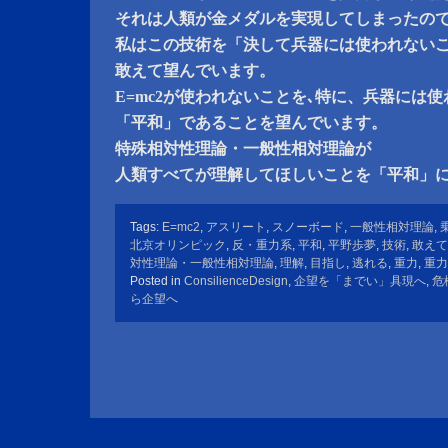
それは人類が金メダルを実現してしまったの
私はこの技術を「決して兵器には使われない
敢えて望んでいます。
E=mc2が使われないことを､特に、兵器には
「平和」であることを望んでいます。
特殊相対性理論・一般性相対理論が
人類すべてが理解してほしいことを「平和」
Tags:
E=mc2
,
アスリート
,
スノーボード
,
一般性相対理論
,
北京オリンピック
,
反・重力系
,
平和
,
平野歩夢
,
技術
,
敢えて
対性理論・一般性相対理論
,
理解
,
目指し
,
逃れる
,
重力
,
重力
Posted in
ConsilienceDesign
,
企望を「までい」具現へ
,
危
ら企望へ