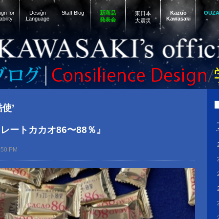
gn for
Design
Staff Blog
新商品
Kazuo
OUZ
東日本
ability
Language
Kawasaki
発表会
大震災
酷使’
レートカカオ86〜88％』
:50 PM