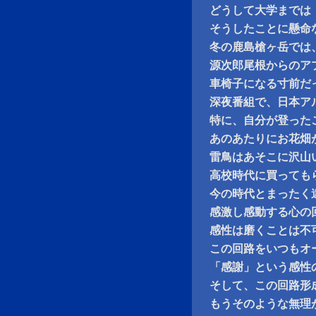
どうして大学までは
そうしたことに懸命
冬の鹿島槍ヶ岳では
源次郎尾根からのア
車椅子になる寸前だ
深夜番組で、日本ア
特に、自分が登った
あのあたりにお花畑
雷鳥はあそこに沢山
高校時代に買っても
今の時代とまったく
感激し感動する心の
感性は磨くことは不
この回路をいつもオ
「感謝」という感性
そして、この回路形
もうそのような無理