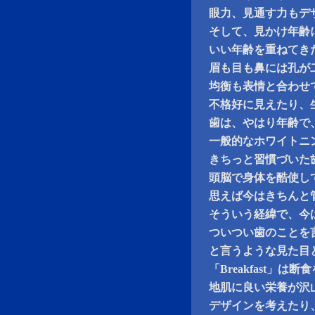
眼力、見通す力もデ
そして、見かけ年齢
いい年齢を重ねてき
眉も目も鼻には孔が
均衡も表情と合わせ
不格好に見えたり、
歯は、やはり年齢で
一般的なホワイトニ
きちっと習慣づいた
頭脳で身体を酷使し
思えば今はきちんと
そういう経緯で、今
ついつい歯のことを
と言うような見た目
「Breakfast」
地肌に良い栄養が沢
デザインを考えたり