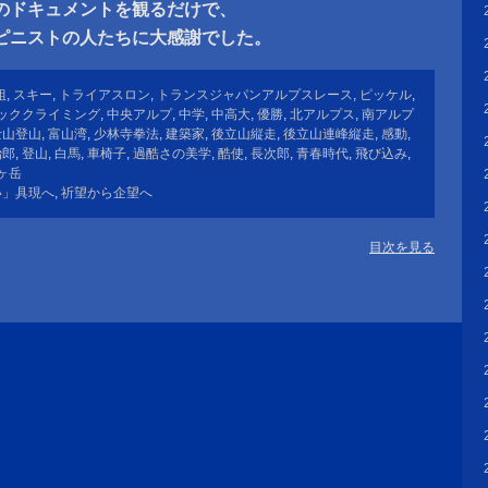
のドキュメントを観るだけで、
ピニストの人たちに大感謝でした。
組
,
スキー
,
トライアスロン
,
トランスジャパンアルプスレース
,
ピッケル
,
ッククライミング
,
中央アルプ
,
中学
,
中高大
,
優勝
,
北アルプス
,
南アルプ
士山登山
,
富山湾
,
少林寺拳法
,
建築家
,
後立山縦走
,
後立山連峰縦走
,
感動
,
治郎
,
登山
,
白馬
,
車椅子
,
過酷さの美学
,
酷使
,
長次郎
,
青春時代
,
飛び込み
,
ヶ岳
い」具現へ
,
祈望から企望へ
目次を見る