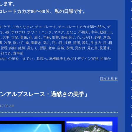
すめします。
レートカカオ86〜88％、私の日課です。
t
,
ケア
,
ごめんなさい
,
チョコレート
,
チョコレートカカオ86〜88％
,
デ
れい線
,
ボロボロ
,
ホワイトニング
,
マスク
,
まなこ
,
不格好
,
中年
,
動画
,
口
,
中
,
大事
,
大変
,
奥歯
,
孔
,
届く
,
年齢
,
影響
,
徹夜明け
,
心
,
心がけ
,
必要
,
意識
,
養
,
次第
,
欺いて
,
歯
,
歯磨き
,
気に
,
汚い目
,
注視
,
清潔
,
濁り
,
生き方
,
目
,
相
,
管理
,
純粋
,
経緯
,
美しく
,
習慣
,
老年
,
自然
,
表情
,
見かけ
,
見た目
,
見通す
,
,
顔つき
,
食事前
sign
,
企望を「までい」具現へ
,
危機解決をめざすデザイン実務
,
祈望か
目次を見る
パンアルプスレース・過酷さの美学」
12:00 AM