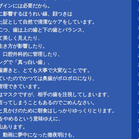
ザインには必要だから。
に影響するほうれい線、顔つきは
た証として自然で清潔なケアをしています。
二つ、歯は上の歯と下の歯とバランス、
て美しく見えたり、
生き方が影響したり。
、口腔外科的に管理したり、
ングで「真っ白い歯」、
歯磨きと、とても大事で大変なことです。
ていたのでかつては奥歯がボロボロになり、
管理できています。
はマスクですが、相手の歯を注視してしまいます、
言ってしまうこともあるのでごめんなさい。
と見かけのために朝食はしっかりゆっくりとります。
は断食をやめるという意味ゆえに、
山あります。
、動画に夢中になった徹夜明けも、