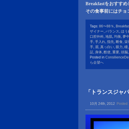
Breakfastをおす
その食事前にはチョコ
Tags:
86〜88％
,
Breakfas
ザイナー
,
バランス
,
ほう
口腔外科
,
地肌
,
均衡
,
夢
手
,
手入れ
,
指先
,
断食
,
栄
手
,
眉
,
真っ白い
,
眼力
,
瞳
証
,
身体
,
酷使
,
重要
,
頭脳
Posted in
ConsilienceDe
ら企望へ
「トランスジャ
10月 24th, 2012
Posted 