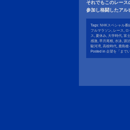
それでもこのレース
参加し格闘したアル
Tags:
NHKスペシャル番
フルマラソン
,
レース
,
ロ
ス
,
夏休み
,
大学時代
,
富
感激
,
早月尾根
,
水泳
,
源
駿河湾
,
高校時代
,
鹿島槍
Posted in
企望を「まで