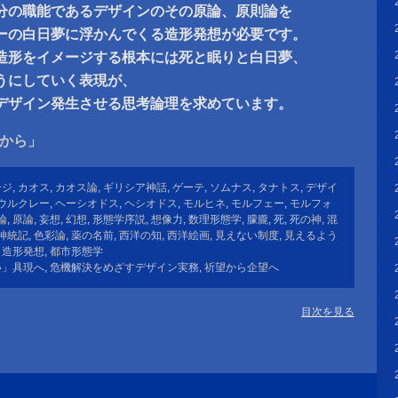
分の職能であるデザインのその原論、原則論を
ーの白日夢に浮かんでくる造形発想が必要です。
造形をイメージする根本には死と眠りと白日夢、
うにしていく表現が、
デザイン発生させる思考論理を求めています。
夢から」
ージ
,
カオス
,
カオス論
,
ギリシア神話
,
ゲーテ
,
ソムナス
,
タナトス
,
デザイ
ウルクレー
,
ヘーシオドス
,
ヘシオドス
,
モルヒネ
,
モルフェー
,
モルフォ
論
,
原論
,
妄想
,
幻想
,
形態学序説
,
想像力
,
数理形態学
,
朦朧
,
死
,
死の神
,
混
神統記
,
色彩論
,
薬の名前
,
西洋の知
,
西洋絵画
,
見えない制度
,
見えるよう
,
造形発想
,
都市形態学
い」具現へ
,
危機解決をめざすデザイン実務
,
祈望から企望へ
目次を見る