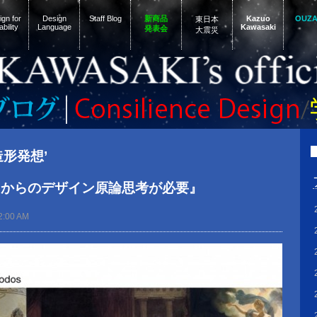
gn for
Design
Staff Blog
新商品
Kazuo
OUZ
東日本
ability
Language
Kawasaki
発表会
大震災
‘造形発想’
」からのデザイン原論思考が必要』
2:00 AM