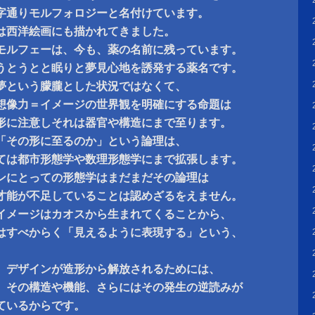
字通りモルフォロジーと名付けています。
は西洋絵画にも描かれてきました。
モルフェーは、今も、薬の名前に残っています。
うとうとと眠りと夢見心地を誘発する薬名です。
夢という朦朧とした状況ではなくて、
想像力＝イメージの世界観を明確にする命題は
形に注意しそれは器官や構造にまで至ります。
「その形に至るのか」という論理は、
ては都市形態学や数理形態学にまで拡張します。
ンにとっての形態学はまだまだその論理は
才能が不足していることは認めざるをえません。
イメージはカオスから生まれてくることから、
はすべからく「見えるように表現する」という、
。
、デザインが造形から解放されるためには、
、その構造や機能、さらにはその発生の逆読みが
ているからです。