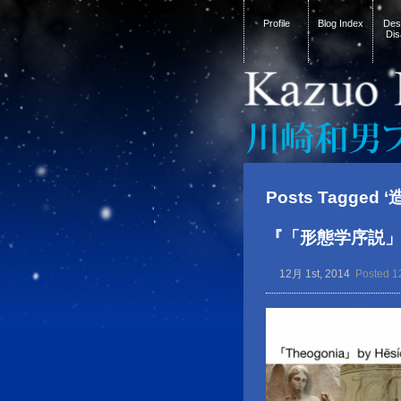
Profile
Blog Index
Desi
Dis
Posts Tagged 
『「形態学序説
12月 1st, 2014
Posted 1