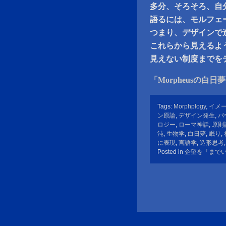
多分、そろそろ、自
語るには、モルフェ
つまり、デザインで
これらから見えるよ
見えない制度までを
「Morpheusの白日
Tags:
Morphplogy
,
イメ
ン原論
,
デザイン発生
,
パ
ロジー
,
ローマ神話
,
原則
沌
,
生物学
,
白日夢
,
眠り
,
に表現
,
言語学
,
造形思考
Posted in
企望を「まで