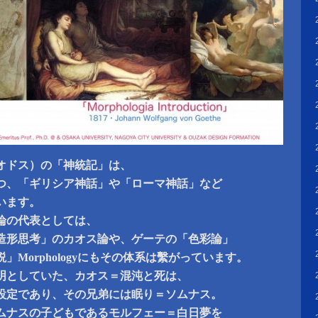
オドス）の「神統記」は、
つ、「ギリシア神話」や「ローマ神話」など
います。
論の代表としては、
造形思考」のカオス論や、ゲーテの「色彩論」
」Morphologyにもその体系は繫がっています。
明としていた、カオス＝混沌と死は、
設定であり、その兄弟には眠り＝ソムナス。
ムナスの子どもであるモルフェー＝白日夢を