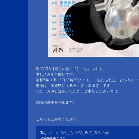
近江ARS【還生の会Ⅱ-2】「心にふれる」
申し込み受付開始です。
令和7年10月13日13時30分より、 「心にふれる」という
場所は、滋賀県にある三井寺（園城寺）です。
ぜひ、お申し込みいただき、ご参加くださいませ。
川崎が縁主を務めます。
こちらもご参考ください。
Tags:
oumi
,
受付
,
心
,
申込
,
近江
,
還生の会
Posted in
Staff