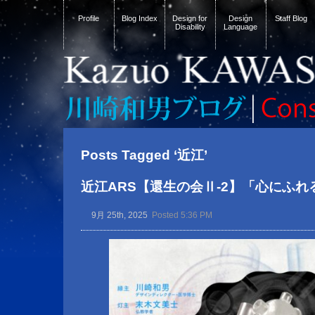
Profile
Blog Index
Design for
Design
Staff Blog
Disability
Language
Posts Tagged ‘近江’
近江ARS【還生の会Ⅱ-2】「心にふ
9月 25th, 2025
Posted 5:36 PM