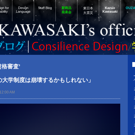
gn for
Design
Staff Blog
新商品
Kazuo
OUZ
東日本
ability
Language
Kawasaki
発表会
大震災
‘資格審査’
本の大学制度は崩壊するかもしれない」
12:00 AM