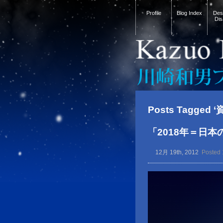
Profile
Blog Index
Desi
Dis
Posts Tagged 
「2018年＝日
12月 19th, 2012
Posted 