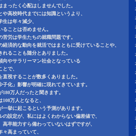
はまったく心配はしませんでした。
とや高校時代までには知識というより、
学生は年々減少、
いることは否めません。
の苦労は学生たちの就職問題です。
の経済的な動向を就活ではまともに受けていることや、
きれることも随分とありました。
傾向やサラリーマン社会となっている
ことで、
を直視することが数多くありました。
少子化」影響が明確に現れてきています。
180万人だったと聞きます。
は108万人となると、
が一挙に起こるという予測があります。
ルの設定が、私にはよくわからない偏差値で、
は、高卒能力すら備わっていないはずですが、
年々高まっていて、