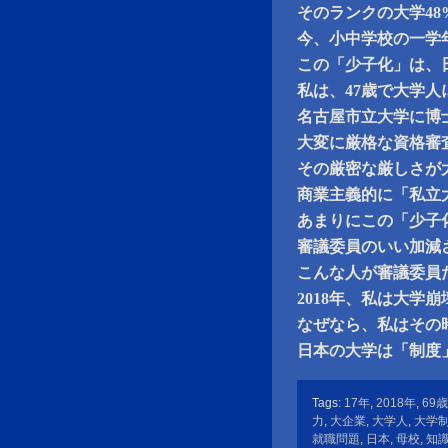
そのランクの大学4
今、小中学校の一学
この「少子化」は、
私は、47歳で大学
名古屋市立大学に博
大変に厳格な資格審
その厳密な厳しさが
商業主義的に「私立
あまりにこの「少子
審議委員のいい加減
こんな人が審議委員
2018年、私は大学
なぜなら、私はその
日本の大学は「制度
Tags:
17年
,
2018年
,
69歳
力
,
大企業
,
大学人
,
大学
就職問題
,
日本
,
母校
,
知