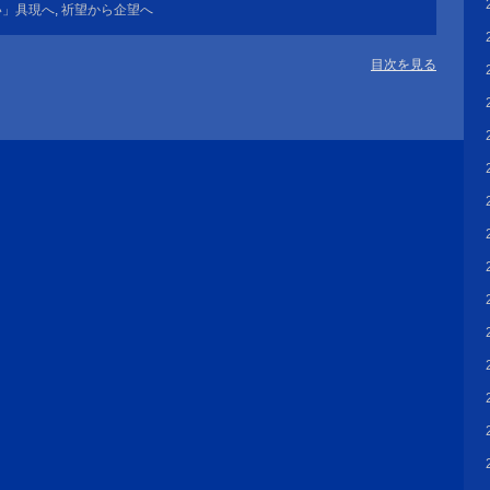
い」具現へ
,
祈望から企望へ
目次を見る