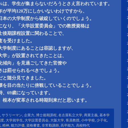
8%は、学生が集まらないだろうとさえ言われています。
年が平均120万にしかいないわけですから、
日本の大学制度から破綻していくのでしょう。
人になり、「大学設置委員会」での教授資格は
士後期課程設置に関わることで、
査を受けました。
大学制度にあることは容認しますが、
大学」が設置されてきたことは、
化傾向」を見過ごしてきた官僚や
さは罰せられるべきでしょう。
だと随分見てきました。
崩壊を目の当たりに傍観していることでしょう。
時、69歳になっています。
」根本が変革される時期到来だと思います。
,
サラリーマン
,
企業力
,
博士後期課程
,
名古屋私立大学
,
商業主義
,
基本学
制度
,
大学就学生
,
大学設置委員会
,
大阪大学
,
客員教授
,
小中学校
,
少子化
,
識
,
精神
,
能力評価
,
資格審査
,
非常勤講師
,
高卒能力
,
高校時代