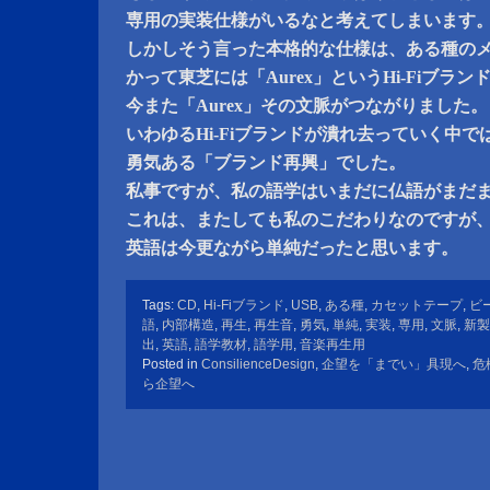
専用の実装仕様がいるなと考えてしまいます
しかしそう言った本格的な仕様は、ある種の
かって東芝には「Aurex」というHi-Fiブラ
今また「Aurex」その文脈がつながりました。
いわゆるHi-Fiブランドが潰れ去っていく中で
勇気ある「ブランド再興」でした。
私事ですが、私の語学はいまだに仏語がまだ
これは、またしても私のこだわりなのですが
英語は今更ながら単純だったと思います。
Tags:
CD
,
Hi-Fiブランド
,
USB
,
ある種
,
カセットテープ
,
ビ
語
,
内部構造
,
再生
,
再生音
,
勇気
,
単純
,
実装
,
専用
,
文脈
,
新製
出
,
英語
,
語学教材
,
語学用
,
音楽再生用
Posted in
ConsilienceDesign
,
企望を「までい」具現へ
,
危
ら企望へ