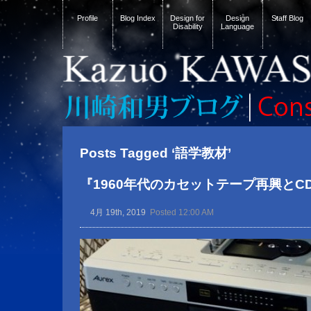
Profile
Blog Index
Design for
Design
Staff Blog
Disability
Language
Posts Tagged ‘語学教材’
『1960年代のカセットテープ再興とC
4月 19th, 2019
Posted 12:00 AM