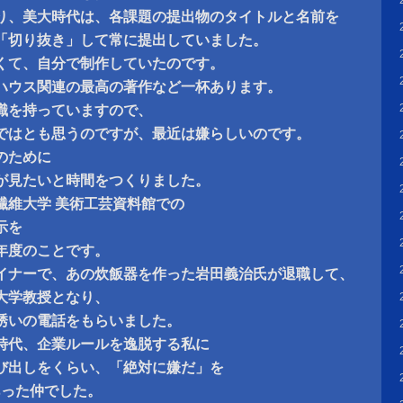
り、美大時代は、各課題の提出物のタイトルと名前を
「切り抜き」して常に提出していました。
くて、自分で制作していたのです。
ハウス関連の最高の著作など一杯あります。
識を持っていますので、
ではとも思うのですが、最近は嫌らしいのです。
のために
が見たいと時間をつくりました。
繊維大学 美術工芸資料館での
示を
8年度のことです。
イナーで、あの炊飯器を作った岩田義治氏が退職して、
大学教授となり、
誘いの電話をもらいました。
時代、企業ルールを逸脱する私に
び出しをくらい、「絶対に嫌だ」を
あった仲でした。