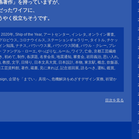
係著作」を持っていますが、
だったワイフに、
うやく役立ちそうです。
,
2020年
,
Ship of the Year
,
アートセンター
,
インレタ
,
オンライン審査
,
グロピウス
,
コロナウイルス
,
ステーションギャラリー
,
タイトル
,
チケッ
イン知識
,
ナチス
,
バウハウス展
,
バウハウス関連
,
パウル・クレー
,
プレ
・ファンデル・ローエ
,
やっぱりな
,
ルール
,
ワイフ
,
亡命
,
京都工芸繊維
き
,
初めて
,
制作
,
各課題
,
名誉会長
,
地震通知
,
審査会
,
岩田義治
,
思い入れ
,
物
,
教授
,
文字
,
日帰り
,
日本文具大賞
,
日本設計
,
本物
,
東京駅
,
概念
,
炊飯器
,
術工芸資料館
,
著作
,
蔵書
,
見に来れば
,
記念巡回展
,
語るべき
,
運転
,
鑑賞
,
sign
,
企望を「までい」具現へ
,
危機解決をめざすデザイン実務
,
祈望か
目次を見る