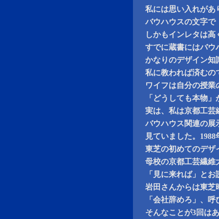
私には思い入れがあ
バウハウスの文字で
しかもインレタは高
すでに蔵書にはバウ
かなりのデザイン知
私に教われば済むの
ワイフは自分の授業
「どうしても本物」
実は、私は京都工芸
バウハウス関連の展
見ていました。198
東芝の初めてのデザ
母校の京都工芸繊維
「見に来れば」とお
岩田さんからは東芝
「会社辞めろ」、呼
そんなことが3回は