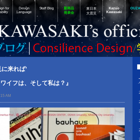
gn for
Design
Staff Blog
新商品
Kazuo
OUZ
東日本
ability
Language
Kawasaki
発表会
大震災
 ‘見に来れば’
をワイフは、そして私は？』
:15 AM