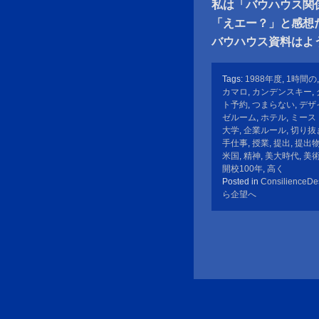
私は「バウハウス関
「えエー？」と感想
バウハウス資料はよ
Tags:
1988年度
,
1時間の
カマロ
,
カンデンスキー
,
ト予約
,
つまらない
,
デザ
ゼルーム
,
ホテル
,
ミース
大学
,
企業ルール
,
切り抜
手仕事
,
授業
,
提出
,
提出
米国
,
精神
,
美大時代
,
美
開校100年
,
高く
Posted in
ConsilienceDe
ら企望へ