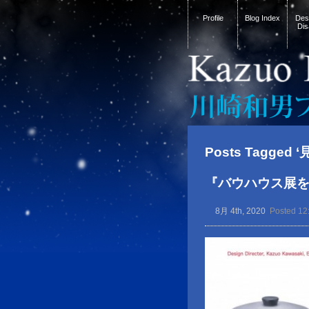
Profile
Blog Index
Desi
Dis
Posts Tagged
『バウハウス展
8月 4th, 2020
Posted 12