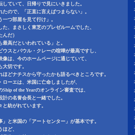
転していて、日帰りで見にいきました。
れたので、「正直に言えばつまらない」。
う一つ部屋を見て行け」。
した、まさしく東芝のプレゼルームでした、
たんだ）
も最高だといわれている」と。
ピウスとパウル・クレーの喧嘩が最高ですし、
映像は、今のホームページに通じていて、
も大切です。
れほどナチスから守ったかも語るべきところです。
・ローエは、米国に亡命しましたが、
ip of the Yearのオンライン審査では、
設計の名誉会長と一緒でした。
々と紡がれています。
事」と米国の「アートセンター」が基本です。
うほど、