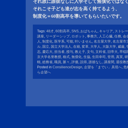
それ故に誰彼なしに入学そして無償化ではな
それこそ子ども達が志を高く持てるよう、
制度化＝60割高卒を導いてもらいたいです。
Tags:
48才
,
60割高卒
,
SNS
,
おばちゃん
,
キャリア
,
ストレ
講座
,
リーダーシップ
,
ロボット
,
事務方
,
人工心臓
,
任務
,
会
人
,
制度化
,
医学系
,
可能
,
叶いません
,
名古屋大学
,
名古屋市
ル
,
国立
,
国立大学法人
,
在籍
,
変革
,
大学人
,
大阪大学
,
威厳
,
志
,
慶応大
,
担当者
,
授与
,
教え子
,
文句
,
文科省
,
旧帝大
,
早稲
京大学名誉教授
,
格式
,
無償化
,
生協
,
生田幸司
,
登用
,
真実
,
研
轄
,
総務省
,
職員
,
脈々
,
評価
,
説得
,
誰彼なし
,
講座間
,
退役教
Posted in
ConsilienceDesign
,
企望を「までい」具現へ
,
危
ら企望へ