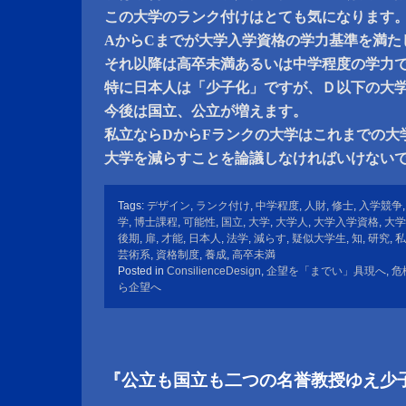
この大学のランク付けはとても気になります
AからCまでが大学入学資格の学力基準を満た
それ以降は高卒未満あるいは中学程度の学力
特に日本人は「少子化」ですが、Ｄ以下の大
今後は国立、公立が増えます。
私立ならDからFランクの大学はこれまでの大
大学を減らすことを論議しなければいけない
Tags:
デザイン
,
ランク付け
,
中学程度
,
人財
,
修士
,
入学競争
学
,
博士課程
,
可能性
,
国立
,
大学
,
大学人
,
大学入学資格
,
大学
後期
,
扉
,
才能
,
日本人
,
法学
,
減らす
,
疑似大学生
,
知
,
研究
,
私
芸術系
,
資格制度
,
養成
,
高卒未満
Posted in
ConsilienceDesign
,
企望を「までい」具現へ
,
危
ら企望へ
『公立も国立も二つの名誉教授ゆえ少