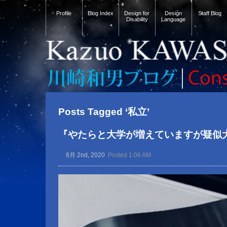
Profile
Blog Index
Design for
Design
Staff Blog
Disability
Language
Posts Tagged ‘私立’
『やたらと大学が増えていますが疑似
8月 2nd, 2020
Posted 1:06 AM