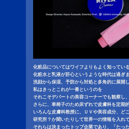
化粧品についてはワイフよりもよく知ってい
化粧水と乳液が肝心というような時代は過ぎ
洗顔から保湿、予防から対処と多角的に展開
私はきっとこれが一番というのを
それこそデパートの美容コーナーでも観察し
さらに、車椅子のため床ずれで皮膚科を定期
いろんな皮膚科教授に、ＵＶや美容成分、ど
研究所？か聞いたりして世界一の情報を入れ
それらは決まったトップ企業であり、「たっ