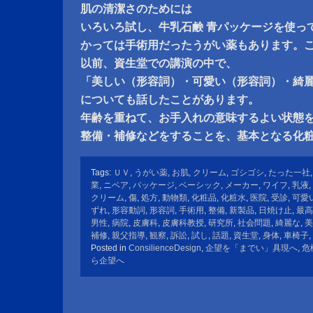
肌の清潔さのためには
いろいろ試し、牛乳石鹸 青パッケージを使っ
かっては手術用だったうがい薬もあります。
以前、資生堂での講演の中で、
「美しい（形容詞）・可愛い（形容詞）・綺
についても話したことがあります。
年齢を重ねて、お手入れの意味するよい状態
整備・補修などをすることを、基本となる化
Tags:
ＵＶ
,
うがい薬
,
お肌
,
クリーム
,
ゴシゴシ
,
たった一社
業
,
ニベア
,
パッケージ
,
ベーシック
,
メーカー
,
ワイフ
,
乳液
,
クリーム
,
傷
,
処方
,
動物類
,
化粧品
,
化粧水
,
医院
,
受診
,
可愛
ずれ
,
形容動詞
,
形容詞
,
手術用
,
整備
,
新製品
,
日焼け止
,
最高
男性
,
病院
,
皮膚科
,
皮膚科教授
,
研究所
,
社会問題
,
綺麗な
,
美
補修
,
親父指導
,
観察
,
訴訟
,
試し
,
話題
,
資生堂
,
身体
,
車椅子
,
Posted in
ConsilienceDesign
,
企望を「までい」具現へ
,
危
ら企望へ