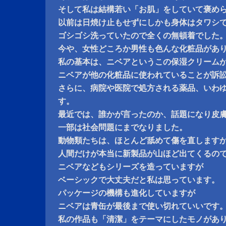
そして私は結構若い「お肌」をしていて褒め
以前は日焼け止もせずにしかも身体はタワシ
ゴシゴシ洗っていたので全くの無頓着でした
今や、女性どころか男性も色んな化粧品があ
私の基本は、ニベアというこの保湿クリーム
ニベアが他の化粧品に使われていることが訴
さらに、病院や医院で処方される薬品、いわ
す。
最近では、誰かが言ったのか、話題になり皮
一部は社会問題にまでなりました。
動物類たちは、ほとんど舐めて傷を直します
人間だけが本当に新製品が山ほど出てくるの
ニベアなどもシリーズを造っていますが
ベーシックで大丈夫だと私は思っています。
パッケージの機構も進化していますが
ニベアは青缶が最後まで使い切れていいです
私の作品も「清潔」をテーマにしたモノがあ