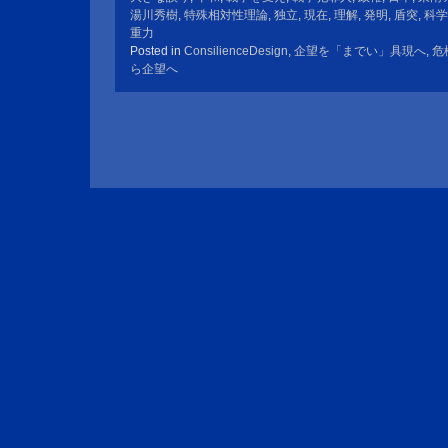
湯川秀樹
,
特殊相対性理論
,
独立
,
現在
,
理解
,
発明
,
盾突
,
科学
重力
Posted in
ConsilienceDesign
,
企望を「までい」具現へ
,
危
ら企望へ