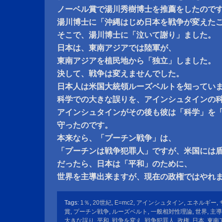
ノーベル賞で湯川秀樹博士を推薦をしたので
湯川博士に「沖縄はじめ日本を戦争が変えた
そこで、湯川博士に「泣いて謝り」ました。
日本は、東南アジアでは陸軍が、
東南アジアを植民地から「独立」しました。
決して、戦争は変えませんでした。
日本人は米国大統領ルーズベルトを知ってい
科学での大きな誤りを、アインシュタインの
アインシュタインがその後も彼は「科学」を
守ったのです。
本来なら、「プーチン戦争」は、
「プーチンは戦争犯罪人」ですが、米国には
だったら、日本は「平和」のために、
世界を主導出来ますが、現在の政権ではやれ
Tags:
1％
,
20世紀
,
E=mc2
,
アインシュタイン
,
エネルギー
,
賞
,
プーチン戦争
,
ルーズベルト
,
一般相対性理論
,
世界
,
主導
大きな誤り
,
平和
,
戦争を変え
,
戦争犯罪人
,
政権
,
日本
,
東南