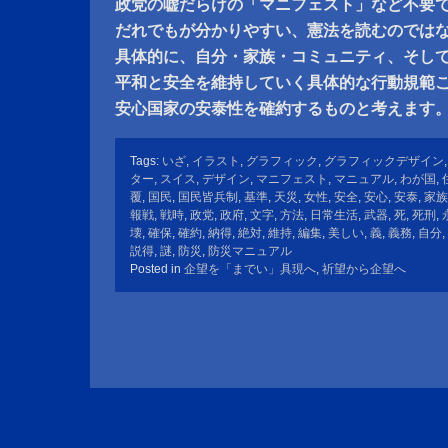
政党の嘘だらけの「マニフェスト」など不要
だれでもが分かりやすい、憲法を読むのでは
具体的に、自分・家族・コミュニティ、そし
平和と安全を維持していく具体的な行動規範
安心国家の安泰性を確約するものと考えます
Tags:
いざ
,
イラスト
,
グラフィック
,
グラフィックデザイン
ター
,
スイス
,
デザイン
,
マニフェスト
,
マニュアル
,
わが国
,
覆
,
国民
,
国民皆兵制
,
基準
,
天災
,
女性
,
安全
,
安心
,
安泰
,
家族
報戦
,
戦時
,
政党
,
政府
,
文字
,
方法
,
日常生活
,
武器
,
死
,
死刑
,
壊
,
確保
,
確約
,
納得
,
絶対
,
維持
,
編集
,
美しい
,
義
,
義務
,
自分
,
説得
,
謎
,
防災
,
防災マニュアル
Posted in
企望を「までい」具現へ
,
祈望から企望へ