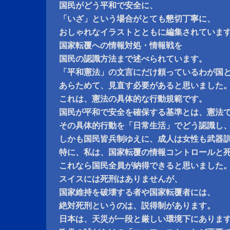
国民がどう平和で安全に、
「いざ」という場合がとても懇切丁寧に、
おしゃれなイラストとともに編集されていま
国家転覆への情報対処・情報戦を
国民の認識方法まで述べられています。
「平和憲法」の文言にだけ頼っているわが国
あらためて、見直す必要があると思いました
これは、憲法の具体的な行動規範です。
国民が平和で安全を確保する基準とは、憲法
その具体的行動を「日常生活」でどう認識し
しかも国民皆兵制ゆえに、成人は女性も武器
特に、私は、国家転覆の情報コントロールと
これなら国民全員が納得できると思いました
スイスには死刑はありませんが、
国家維持を破壊する者や国家転覆者には、
絶対死刑というのは、説得制があります。
日本は、天災が一段と厳しい環境下にありま