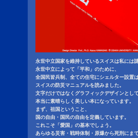
永世中立国家を維持しているスイスは私には
永世中立によって「平和」のために、
全国民皆兵制、全ての住宅にシェルター設置
スイスの防災マニュアルを読みました。
文字だけではなくグラフィックデザインとし
本当に素晴らしく美しい本になっています。
まず、祖国ということ、
国の自由・国民の自由を定義しています。
これこそ「愛国」の基本でしょう。
あらゆる災害・戦時体制・原爆から死刑にま