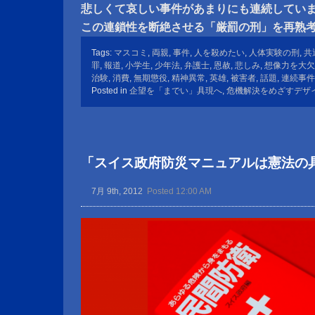
悲しくて哀しい事件があまりにも連続してい
この連鎖性を断絶させる「厳罰の刑」を再熟
Tags:
マスコミ
,
両親
,
事件
,
人を殺めたい
,
人体実験の刑
,
共
罪
,
報道
,
小学生
,
少年法
,
弁護士
,
恩赦
,
悲しみ
,
想像力を大欠
治験
,
消費
,
無期懲役
,
精神異常
,
英雄
,
被害者
,
話題
,
連続事件
Posted in
企望を「までい」具現へ
,
危機解決をめざすデザ
「スイス政府防災マニュアルは憲法の
7月 9th, 2012
Posted 12:00 AM