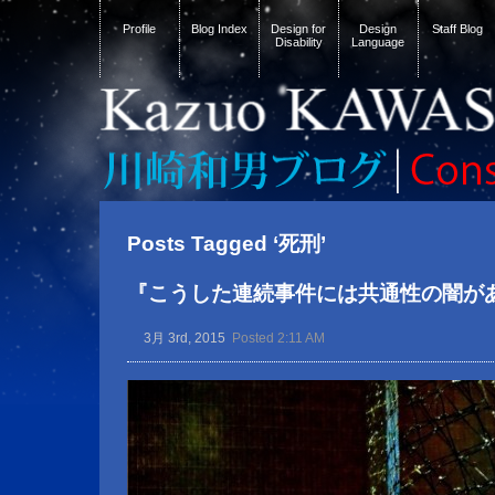
Profile
Blog Index
Design for
Design
Staff Blog
Disability
Language
Posts Tagged ‘死刑’
『こうした連続事件には共通性の闇が
3月 3rd, 2015
Posted 2:11 AM