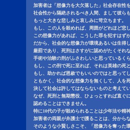
加害者は「想像力を大欠落した」社会存在性
社会性から隔絶されるべき人間、まして彼ら
もっと大きな悲しみと哀しみに苛立ちます。
もし、この人を殺めれば、周囲がどれほど悲
この想像力があれば、こうした罪を犯すはず
だから、社会的な想像力が環境あるいは生得
厳罰であり、死刑はさすがに認めがたくそれ
手術や治験の刑がふさわしいと思っているく
もし、この刑で死に至れば、それは英雄の死
もし、助かれば恩赦でもいいのではと思って
ともかく、社会的な想像力を無くして、人を
決して社会は許してはならないものと考えて
なぜ、死刑と無期懲役、ひょっとすれば直ぐ
認めることはできません。
特に10代の子が殺められることは少年法や精
加害者の両親が弁護士で護ることは、分から
そのような小賢しさこそ、「想像力を奪った