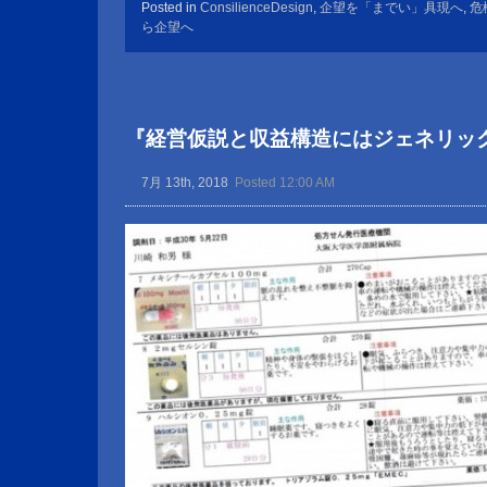
Posted in
ConsilienceDesign
,
企望を「までい」具現へ
,
危
ら企望へ
『経営仮説と収益構造にはジェネリッ
7月 13th, 2018
Posted 12:00 AM