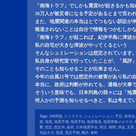
「南海トラフ」でしかも震度8が起きるかも知
36万人が被災者になる予定があるとまで言わ
また、地震関連の本当はとてつもない訴訟が
報道されないことは自分で情報をつかむしか
「南海トラフ」が起これば、紀伊半島に津波が
私の自宅が大きな津波がやってくるという
そんなシュミレーションは想定されています
私自身が研究室で行っていたことが、「風評
そのことも知らせることが出来ません。
今年の台風21号では想定外の被害があり私の
本当に、政府は判断が外れても、通報が大事
そういう意味でも、日本列島の我々には「地
何人かの予測を知らせるべきと、私は考えて
Tags:
2時間後
,
クリスマス
,
シュミレーション
,
予定
,
保存缶
授
,
地震
,
地震予測
,
地震予知
,
地震報道
,
地震情報メルマガ
,
響
,
想定
,
想定外
,
政府
,
日本地震学会
,
明日
,
期間
,
津波
,
災害
,
刊誌ネタ
,
震度
,
震災予測
,
風評
,
食料