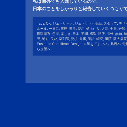
私は海外でも入院しているので、
日本のことをしかっりと報告していくつもり
Tags:
OK
,
ジェネリック
,
ジェネリック薬品
,
スタッフ
,
デザ
ルール
,
一日目
,
事態
,
事故
,
使用
,
値上がり
,
入院
,
全員
,
医師
,
循環器系
,
患者
,
悪しき
,
日本
,
期間
,
構造
,
洋服
,
海外
,
無知
,
無
説
,
絶対
,
良い
,
薬剤師
,
要求
,
見事
,
訴訟
,
転院
,
退院
,
阪大病院
Posted in
ConsilienceDesign
,
企望を「までい」具現へ
,
危
ら企望へ