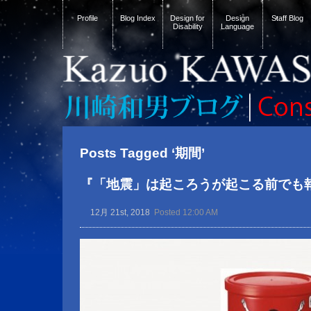
Profile
Blog Index
Design for
Design
Staff Blog
Disability
Language
Posts Tagged ‘期間’
『「地震」は起ころうが起こる前でも
12月 21st, 2018
Posted 12:00 AM