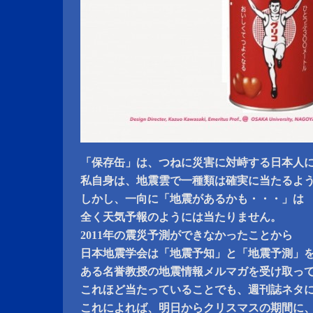
「保存缶」は、つねに災害に対峙する日本人
私自身は、地震雲で一種類は確実に当たるよ
しかし、一向に「地震があるかも・・・」は
全く天気予報のようには当たりません。
2011年の震災予測ができなかったことから
日本地震学会は「地震予知」と「地震予測」
ある名誉教授の地震情報メルマガを受け取っ
これほど当たっていることでも、週刊誌ネタ
これによれば、明日からクリスマスの期間に