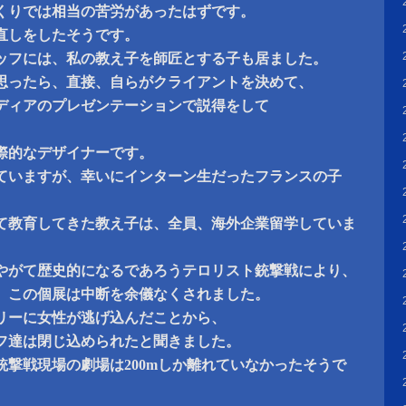
くりでは相当の苦労があったはずです。
直しをしたそうです。
ッフには、私の教え子を師匠とする子も居ました。
思ったら、直接、自らがクライアントを決めて、
ディアのプレゼンテーションで説得をして
際的なデザイナーです。
ていますが、幸いにインターン生だったフランスの子
て教育してきた教え子は、全員、海外企業留学していま
やがて歴史的になるであろうテロリスト銃撃戦により、
、この個展は中断を余儀なくされました。
リーに女性が逃げ込んだことから、
フ達は閉じ込められたと聞きました。
銃撃戦現場の劇場は200mしか離れていなかったそうで