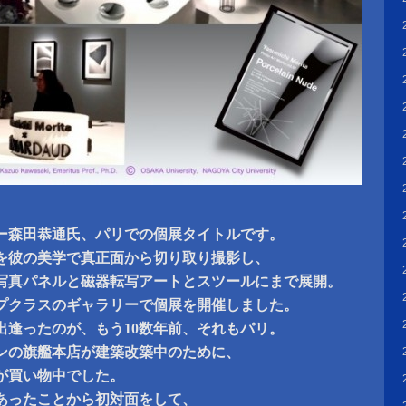
。
ー森田恭通氏、パリでの個展タイトルです。
を彼の美学で真正面から切り取り撮影し、
写真パネルと磁器転写アートとスツールにまで展開。
プクラスのギャラリーで個展を開催しました。
出逢ったのが、もう10数年前、それもパリ。
ンの旗艦本店が建築改築中のために、
が買い物中でした。
あったことから初対面をして、