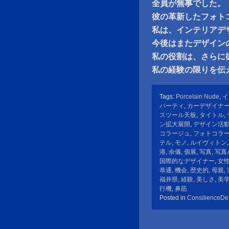
全員が無事でした。
彼の革新したフォト
私は、インテリアデ
今後はまたデザイン
私の役割は、さらに
私の経験の限りを伝
Tags:
Porcelain Nude
,
イ
パーティ
,
カーデザイナ
スツール天板
,
タイトル
,
ン拡大展開
,
デザイン活
コラージュ
,
フォトコラ
テル
,
モノ
,
ルイヴィトン
港
,
余儀
,
個展
,
写真
,
写真
国際的なデザイナー
,
女
恭通
,
機会
,
歴史的
,
母親
,
福井県
,
経験
,
美しさ
,
美
行機
,
鼻筋
Posted in
ConsilienceDe