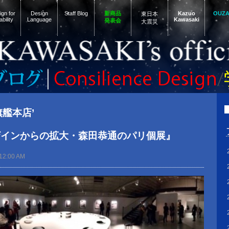
gn for
Design
Staff Blog
新商品
Kazuo
OUZ
東日本
ability
Language
Kawasaki
発表会
大震災
‘旗艦本店’
ザインからの拡大・森田恭通のパリ個展』
12:00 AM