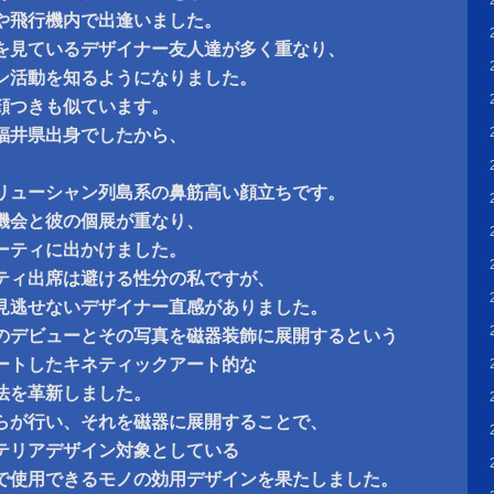
や飛行機内で出逢いました。
を見ているデザイナー友人達が多く重なり、
ン活動を知るようになりました。
顔つきも似ています。
福井県出身でしたから、
、
リューシャン列島系の鼻筋高い顔立ちです。
機会と彼の個展が重なり、
ーティに出かけました。
ティ出席は避ける性分の私ですが、
見逃せないデザイナー直感がありました。
のデビューとその写真を磁器装飾に展開するという
ートしたキネティックアート的な
法を革新しました。
らが行い、それを磁器に展開することで、
テリアデザイン対象としている
で使用できるモノの効用デザインを果たしました。