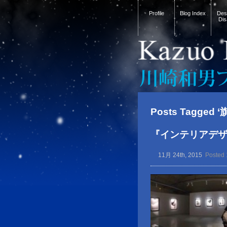
Profile
Blog Index
Desi
Dis
Posts Tagged 
『インテリアデ
11月 24th, 2015
Posted 