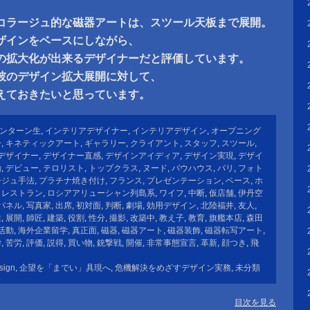
コラージュ的な磁器アートは、スツール天板まで展開。
ザインをベースにしながら、
の拡大化が出来るデザイナーだと評価しています。
彼のデザイン拡大展開に対して、
えておきたいと思っています。
ンターン生
,
インテリアデザイナー
,
インテリアデザイン
,
オープニング
ー
,
キネティックアート
,
ギャラリー
,
クライアント
,
スタッフ
,
スツール
,
デザイナー
,
デザイナー直感
,
デザインアイディア
,
デザイン実現
,
デザイ
動
,
デビュー
,
テロリスト
,
トップクラス
,
ヌード
,
バウハウス
,
パリ
,
フォト
ージュ手法
,
プラチナ焼き付け
,
フランス
,
プレゼンテーション
,
ベース
,
ホ
,
レストラン
,
ロシアアリューシャン列島系
,
ワイフ
,
中断
,
仮店舗
,
伊丹空
パネル
,
写真家
,
出席
,
初対面
,
判断
,
劇場
,
効用デザイン
,
北陸福井
,
友人
,
性
,
展開
,
師匠
,
建築
,
役割
,
性分
,
撮影
,
改築中
,
教え子
,
教育
,
旗艦本店
,
森田
活動
,
海外企業留学
,
真正面
,
磁器
,
磁器アート
,
磁器装飾
,
磁器転写アート
,
学
,
苦労
,
評価
,
説得
,
買い物
,
銃撃戦
,
開催
,
非常事態宣言
,
革新
,
顔つき
,
飛
sign
,
企望を「までい」具現へ
,
危機解決をめざすデザイン実務
,
未分類
目次を見る