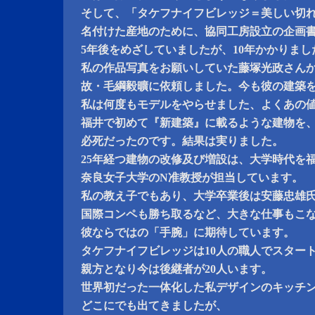
そして、「タケフナイフビレッジ＝美しい切
名付けた産地のために、協同工房設立の企画
5年後をめざしていましたが、10年かかりまし
私の作品写真をお願いしていた藤塚光政さん
故・毛綱毅曠に依頼しました。今も彼の建築
私は何度もモデルをやらせました、よくあの
福井で初めて『新建築』に載るような建物を
必死だったのです。結果は実りました。
25年経つ建物の改修及び増設は、大学時代を
奈良女子大学のN准教授が担当しています。
私の教え子でもあり、大学卒業後は安藤忠雄
国際コンペも勝ち取るなど、大きな仕事もこ
彼ならではの「手腕」に期待しています。
タケフナイフビレッジは10人の職人でスター
親方となり今は後継者が20人います。
世界初だった一体化した私デザインのキッチ
どこにでも出てきましたが、