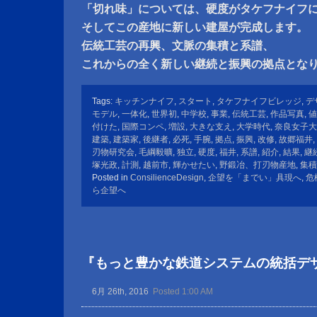
「切れ味」については、硬度がタケフナイフ
そしてこの産地に新しい建屋が完成します。
伝統工芸の再興、文脈の集積と系譜、
これからの全く新しい継続と振興の拠点とな
Tags:
キッチンナイフ
,
スタート
,
タケフナイフビレッジ
,
デ
モデル
,
一体化
,
世界初
,
中学校
,
事業
,
伝統工芸
,
作品写真
,
値
付けた
,
国際コンペ
,
増設
,
大きな支え
,
大学時代
,
奈良女子大
建築
,
建築家
,
後継者
,
必死
,
手腕
,
拠点
,
振興
,
改修
,
故郷福井
,
刃物研究会
,
毛綱毅曠
,
独立
,
硬度
,
福井
,
系譜
,
紹介
,
結果
,
継
塚光政
,
計測
,
越前市
,
輝かせたい
,
野鍛冶、打刃物産地
,
集積
Posted in
ConsilienceDesign
,
企望を「までい」具現へ
,
危
ら企望へ
『もっと豊かな鉄道システムの統括デ
6月 26th, 2016
Posted 1:00 AM