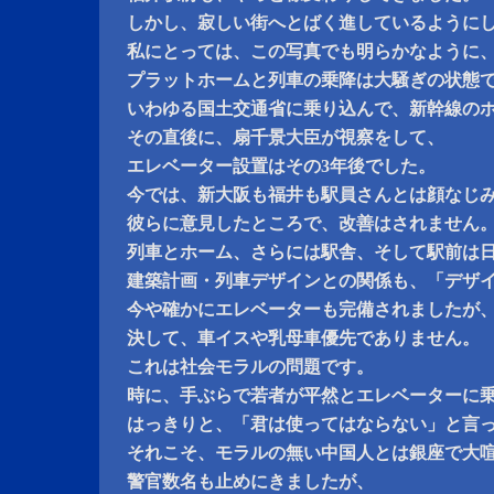
しかし、寂しい街へとばく進しているように
私にとっては、この写真でも明らかなように
プラットホームと列車の乗降は大騒ぎの状態
いわゆる国土交通省に乗り込んで、新幹線の
その直後に、扇千景大臣が視察をして、
エレベーター設置はその3年後でした。
今では、新大阪も福井も駅員さんとは顔なじ
彼らに意見したところで、改善はされません
列車とホーム、さらには駅舎、そして駅前は
建築計画・列車デザインとの関係も、「デザ
今や確かにエレベーターも完備されましたが
決して、車イスや乳母車優先でありません。
これは社会モラルの問題です。
時に、手ぶらで若者が平然とエレベーターに
はっきりと、「君は使ってはならない」と言
それこそ、モラルの無い中国人とは銀座で大
警官数名も止めにきましたが、