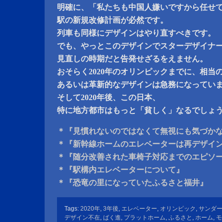
明確に、「私たちも中国人嫌いですから任せ
駅の新規改修計画が必然です。
列車も同様にデザインはやり直すべきです。
でも、やっとこのデザインでスターデザイナ
見直しの時期だと告発せざるをえません。
おそらく2020年のオリンピックまでに、相当
あるいは革新的なデザインは急務になってい
そして2020年後、この日本、
特に地方都市はもっと「貧しく」なるでしょ
＊『見慣れないのではなくて無視にも気づか
＊『新幹線ホームのエレベーターは再デザイ
＊『随分改善された車椅子対応までのエピソ
＊『駅構内エレベーターについて』
＊『恐竜の里になっていたふるさと福井』
Tags:
2020年
,
3年後
,
エレベーター
,
オリンピック
,
サンダ
デザイン不在
,
ばく進
,
プラットホーム
,
ふるさと
,
ホーム
,
モ