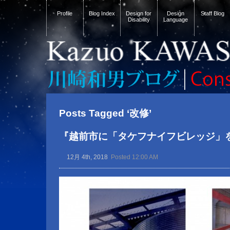
Profile
Blog Index
Design for
Design
Staff Blog
Disability
Language
Posts Tagged ‘改修’
『越前市に「タケフナイフビレッジ」
12月 4th, 2018
Posted 12:00 AM