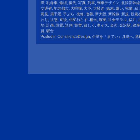
降
,
乳母車
,
修繕
,
優先
,
写真
,
列車
,
列車デザイン
,
北陸新幹線
交通省
,
地方都市
,
大喧嘩
,
大臣
,
大騒ぎ
,
始末
,
嫌い
,
完備
,
寂
意見
,
扇千景
,
手ぶら
,
改修
,
改善
,
新大阪
,
新幹線
,
新規
,
新規
わり
,
状態
,
直後
,
相変わらず
,
相当
,
確実
,
社会モラル
,
福井
,
地
,
計画
,
設置
,
談判
,
警官
,
貧しく
,
車イス
,
金沢
,
金沢駅
,
銀座
員
,
駅舎
Posted in
ConsilienceDesign
,
企望を「までい」具現へ
,
危