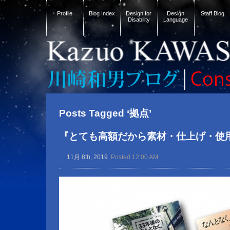
Profile
Blog Index
Design for
Design
Staff Blog
Disability
Language
Posts Tagged ‘拠点’
『とても高額だから素材・仕上げ・使
11月 8th, 2019
Posted 12:00 AM