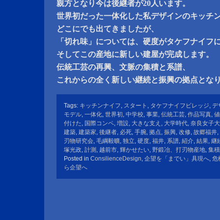
親方となり今は後継者が20人います。
世界初だった一体化した私デザインのキッチ
どこにでも出てきましたが、
「切れ味」については、硬度がタケフナイフ
そしてこの産地に新しい建屋が完成します。
伝統工芸の再興、文脈の集積と系譜、
これからの全く新しい継続と振興の拠点とな
Tags:
キッチンナイフ
,
スタート
,
タケフナイフビレッジ
,
デ
モデル
,
一体化
,
世界初
,
中学校
,
事業
,
伝統工芸
,
作品写真
,
値
付けた
,
国際コンペ
,
増設
,
大きな支え
,
大学時代
,
奈良女子大
建築
,
建築家
,
後継者
,
必死
,
手腕
,
拠点
,
振興
,
改修
,
故郷福井
,
刃物研究会
,
毛綱毅曠
,
独立
,
硬度
,
福井
,
系譜
,
紹介
,
結果
,
継
塚光政
,
計測
,
越前市
,
輝かせたい
,
野鍛冶、打刃物産地
,
集積
Posted in
ConsilienceDesign
,
企望を「までい」具現へ
,
危
ら企望へ