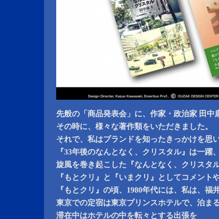
先般の「商品発表会」に、作家・政治家 田中
その時に、様々な著作類をいただきました。
それで、私はブランドを知ったきっかけを思
『33年後のなんとなく、クリスタル』は一躍
旋風を巻き起こした『なんとなく、クリスタ
『もとクリ』と『いまクリ』としてコメント
『もとクリ』の頃、1980年代には、私は、福
東京での定宿は東京プリンスホテルで、泊ま
滞在中はホテルの中を転々とする出張を