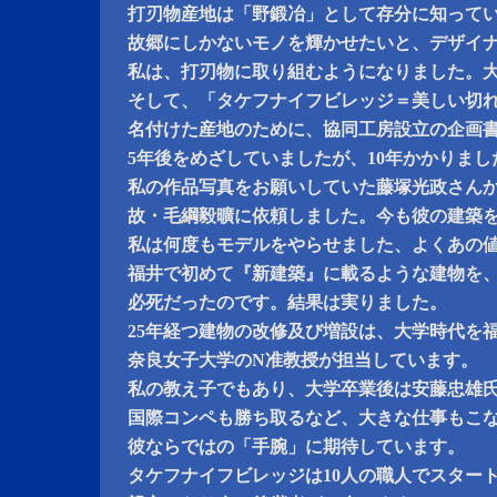
打刃物産地は「野鍛冶」として存分に知って
故郷にしかないモノを輝かせたいと、デザイ
私は、打刃物に取り組むようになりました。
そして、「タケフナイフビレッジ＝美しい切
名付けた産地のために、協同工房設立の企画
5年後をめざしていましたが、10年かかりまし
私の作品写真をお願いしていた藤塚光政さん
故・毛綱毅曠に依頼しました。今も彼の建築
私は何度もモデルをやらせました、よくあの
福井で初めて『新建築』に載るような建物を
必死だったのです。結果は実りました。
25年経つ建物の改修及び増設は、大学時代を
奈良女子大学のN准教授が担当しています。
私の教え子でもあり、大学卒業後は安藤忠雄
国際コンペも勝ち取るなど、大きな仕事もこ
彼ならではの「手腕」に期待しています。
タケフナイフビレッジは10人の職人でスター