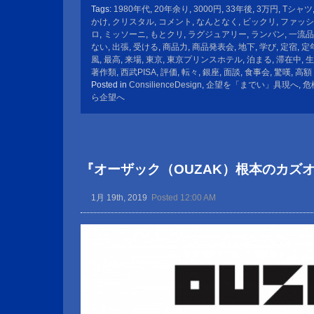
Tags:
1980年代
,
20年余り
,
3000円
,
33年後
,
3万円
,
Tシャツ
かけ
,
クリスタル
,
コメント
,
なんとなく
,
ビックリ
,
ファッシ
ロ
,
ミッソーニ
,
もとクリ
,
ラグジュアリー
,
ランバン
,
一流品
ない
,
出張
,
受ける
,
商品力
,
商品発表会
,
地下
,
学び
,
定宿
,
定
風
,
最高
,
来場
,
東京
,
東京プリンスホテル
,
泊まる
,
滞在中
,
生
著作類
,
西武PISA
,
評価
,
転々
,
銀座
,
面談
,
食事会
,
驚嘆
,
高額
Posted in
ConsilienceDesign
,
企望を「までい」具現へ
,
危
ら企望へ
『オーザック（OUZAK）根本のカズオ
1月 19th, 2019
Posted 12:00 AM