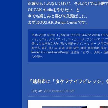
正確かもしれないけれど、それだけでは正解
OUZAK Audioをやりたい、と
今でも楽しみと喜びを先延ばしに、
まずはOUZAK Design Centerです。
Tags:
2019
,
Aurex
,
ｆ
,
Kazuo
,
OUZAK
,
OUZAK Audio
,
OUZA
ィオ
,
カズオ
,
クライアント
,
コンピュータ
,
ブランドロゴ
,
フ
勇往
,
名古屋市立大学
,
喜び
,
国際デザインセンター
,
大手広
新元号
,
東芝
,
楽しみ
,
正確
,
正解
,
福井
,
経営
,
経営戦略
,
美大
,
Posted in
ConsilienceDesign
,
企望を「までい」具現へ
,
危
ら企望へ
『越前市に「タケフナイフビレッジ」
12月 4th, 2018
Posted 12:00 AM