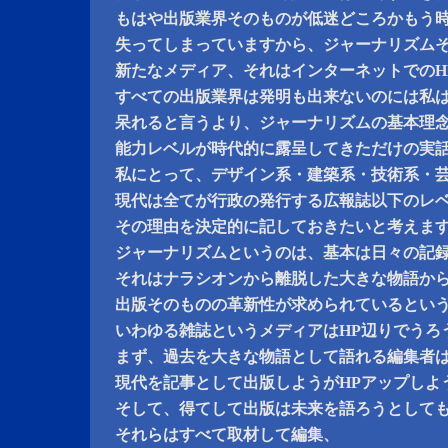
もはや出版業界そのものが低迷どころかもう
失ってしまっていますから、ジャーナリズム
新たなメディア、それはインターネットでのH
すべての出版業界は発明も出来ないのには私
呆れると言うより、ジャーナリズムの基本理
能力レベルが時代的に露呈してきただけの実
私にとって、デザイン系・建築系・技術系・
現代は全てが行政の発行する広報誌以下のレ
その理由を決定的に記しておきたいと考えま
ジャーナリズムというのは、基本は日々の記
それはナラシオンから離脱した大きな物語か
出版そのものの革新性が求められているとい
いわゆる雑誌というメディアはHP辺りでうろ
まず、過去を大きな物語として語れる編集者
現代を記事として出版しようがHPアップしよ
そして、得てして出版は未来を語ろうとして
それらはすべて取材して編集、