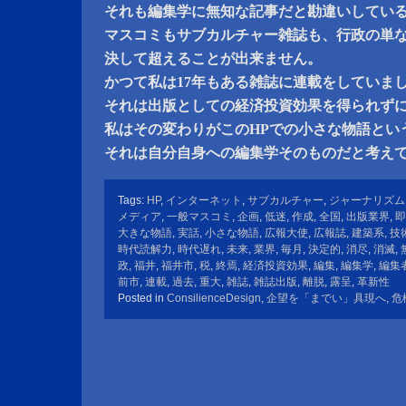
それも編集学に無知な記事だと勘違いしてい
マスコミもサブカルチャー雑誌も、行政の単な
決して超えることが出来ません。
かつて私は17年もある雑誌に連載をしていま
それは出版としての経済投資効果を得られず
私はその変わりがこのHPでの小さな物語とい
それは自分自身への編集学そのものだと考え
Tags:
HP
,
インターネット
,
サブカルチャー
,
ジャーナリズム
メディア
,
一般マスコミ
,
企画
,
低迷
,
作成
,
全国
,
出版業界
,
即
大きな物語
,
実話
,
小さな物語
,
広報大使
,
広報誌
,
建築系
,
技
時代読解力
,
時代遅れ
,
未来
,
業界
,
毎月
,
決定的
,
消尽
,
消滅
,
政
,
福井
,
福井市
,
税
,
終焉
,
経済投資効果
,
編集
,
編集学
,
編集
前市
,
連載
,
過去
,
重大
,
雑誌
,
雑誌出版
,
離脱
,
露呈
,
革新性
Posted in
ConsilienceDesign
,
企望を「までい」具現へ
,
危