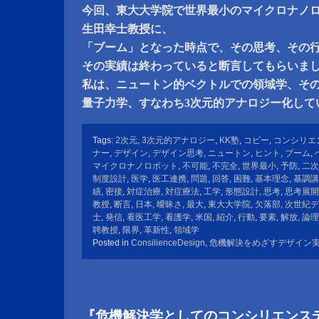
今回、東大大学院で世界最小のマイクロナノ
生田幸士教授に、
「ブーム」となった時点で、その思考、その
その実績は終わっていると断言してもらいま
私は、ニュートン的ベクトルでの領域学、そ
量子力学、すなわち3次元的アナロジー化して
Tags:
2次元
,
3次元的アナロジー
,
KK塾
,
コピー
,
コンシリエ
ナー
,
デザイン
,
デザイン思考
,
ニュートン
,
ヒント
,
ブーム
,
マイクロナノロボット
,
不可能
,
不完全
,
世界最小
,
予防
,
二次
制度設計
,
医学
,
医工連携
,
問題
,
回答
,
困難
,
基本理念
,
基調講
績
,
密接
,
対症治療
,
対症療法
,
工学
,
形態設計
,
思考
,
思考展開
教授
,
断言
,
日本
,
曖昧さ
,
最大
,
東大大学院
,
欠落部
,
次世紀デ
士
,
発信
,
看医工学
,
看護学
,
米国
,
紹介
,
行動
,
要素
,
解放
,
論理
聘教授
,
限界
,
革新性
,
領域学
Posted in
ConsilienceDesign
,
危機解決をめざすデザイン
『危機解決学としてのコンシリエンス