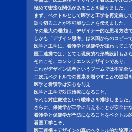
今回は、医工連携＋デザインで看医工学がコ
極めて密接な関係があることを語りました。
まず、ベクトルとして医学と工学を再定義し
語り切ることが不可能なことを伝えました。
その最大の理由は、デザイナー的な思考方法
しかも「デザイン思考」は米国からのコピー
医学と工学に、看護学と保健学が加わってこ
医工連携では、とても現実的な形態設計もさ
それこそ、コンシリエンスデザインであり、
これがデザイン思考というブームでは不完全
二次元ベクトルでの要素を増やすことの提唱
医学と看護学は安心を与え
医学と工学で対症治療になること、
それも対症療法という曖昧さを排除しました
さらに、保健学が工学に与えることが安全に
看護学と保健学が予防になることをベクトル
看医工学こそ、
医工連携＋デザインの真のベクトル的な論理