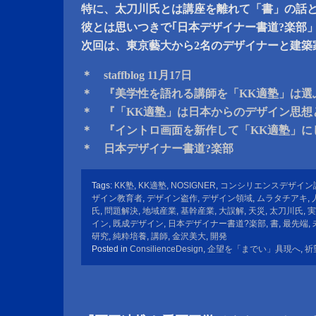
特に、太刀川氏とは講座を離れて「書」の話
彼とは思いつきで｢日本デザイナー書道?楽部
次回は、東京藝大から2名のデザイナーと建築
＊ staffblog 11月17日
＊ 『美学性を語れる講師を「KK適塾」は選
＊ 『「KK適塾」は日本からのデザイン思想
＊ 『イントロ画面を新作して「KK適塾」に
＊ 日本デザイナー書道?楽部
Tags:
KK塾
,
KK適塾
,
NOSIGNER
,
コンシリエンスデザイン
ザイン教育者
,
デザイン盗作
,
デザイン領域
,
ムラタチアキ
,
氏
,
問題解決
,
地域産業
,
基幹産業
,
大誤解
,
天災
,
太刀川氏
,
実
イン
,
既成デザイン
,
日本デザイナー書道?楽部
,
書
,
最先端
,
研究
,
純粋培養
,
講師
,
金沢美大
,
開発
Posted in
ConsilienceDesign
,
企望を「までい」具現へ
,
祈