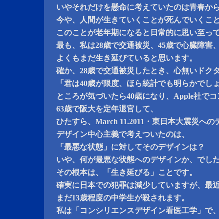
いやそれだけを懸命に考えていたのは青春か
今や、人間が生きていくことが死んでいくこ
このことが老年期になると日常的に思い至っ
最も、私は28歳で交通被災、45歳で心臓障害
よくもまだ生き延びていると思います。
確か、28歳で交通被災したとき、心無いドク
「君は40歳が限度、ほら統計でも明らかでし
ところが気づいたら40歳になり、Apple社で
63歳で阪大を定年退官して、
ひたすら、March 11.2011・東日本大震災
デザイン中心主義で考えついたのは、
「最悪な状態」に対してそのデザインは？
いや、何が最悪な状態へのデザインか、でし
その根本は、「生き延びる」ことです。
確実に日本での犯罪は減少していますが、最
まだ13歳程度の中学生が殺されます。
私は「コンシリエンスデザイン看医工学」で