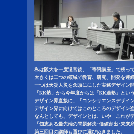
私は阪大を一度退官後、「寄附講座」で残っ
大きくは二つの領域で教育、研究、開発を連
一つは天災人災を念頭ににした実務デザイン
「KK塾」から今年度からは「KK適塾」とい
デザイン界直接に、「コンシリエンスデザイ
デザイン界に向けてはこのところのデザイン
なんとしても、デザインとは、いや「これが
「知恵ある最先端の問題解決･価値創出･未来
第三回目の講師も選びに選びぬきました。