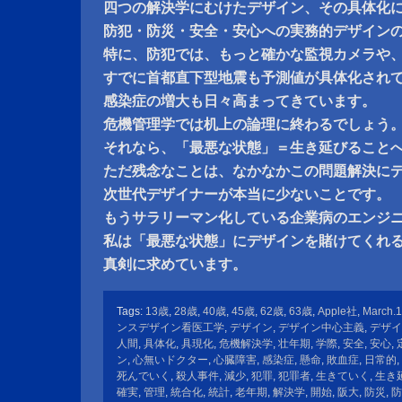
四つの解決学にむけたデザイン、その具体化
防犯・防災・安全・安心への実務的デザイン
特に、防犯では、もっと確かな監視カメラや
すでに首都直下型地震も予測値が具体化され
感染症の増大も日々高まってきています。
危機管理学では机上の論理に終わるでしょう
それなら、「最悪な状態」＝生き延びること
ただ残念なことは、なかなかこの問題解決に
次世代デザイナーが本当に少ないことです。
もうサラリーマン化している企業病のエンジ
私は「最悪な状態」にデザインを賭けてくれ
真剣に求めています。
Tags:
13歳
,
28歳
,
40歳
,
45歳
,
62歳
,
63歳
,
Apple社
,
March.1
ンスデザイン看医工学
,
デザイン
,
デザイン中心主義
,
デザイ
人間
,
具体化
,
具現化
,
危機解決学
,
壮年期
,
学際
,
安全
,
安心
,
ン
,
心無いドクター
,
心臓障害
,
感染症
,
懸命
,
敗血症
,
日常的
,
死んでいく
,
殺人事件
,
減少
,
犯罪
,
犯罪者
,
生きていく
,
生き
確実
,
管理
,
統合化
,
統計
,
老年期
,
解決学
,
開始
,
阪大
,
防災
,
防