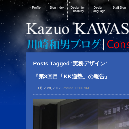
Profile
Blog Index
Design for
Design
Staff Blog
Disability
Language
Posts Tagged ‘実務デザイン’
『第3回目「KK適塾」の報告』
1月 23rd, 2017
Posted 12:00 AM