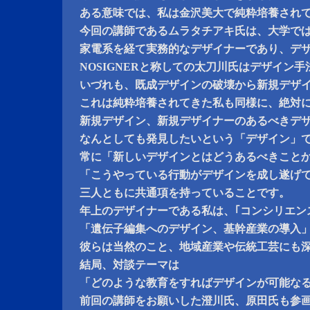
ある意味では、私は金沢美大で純粋培養され
今回の講師であるムラタチアキ氏は、大学で
家電系を経て実務的なデザイナーであり、デ
NOSIGNERと称しての太刀川氏はデザイン
いづれも、既成デザインの破壊から新規デザ
これは純粋培養されてきた私も同様に、絶対
新規デザイン、新規デザイナーのあるべきデ
なんとしても発見したいという「デザイン」
常に「新しいデザインとはどうあるべきこと
「こうやっている行動がデザインを成し遂げ
三人ともに共通項を持っていることです。
年上のデザイナーである私は、｢コンシリエン
「遺伝子編集へのデザイン、基幹産業の導入
彼らは当然のこと、地域産業や伝統工芸にも
結局、対談テーマは
「どのような教育をすればデザインが可能な
前回の講師をお願いした澄川氏、原田氏も参