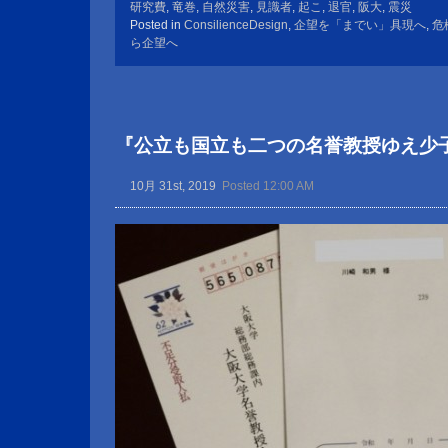
研究費
,
竜巻
,
自然災害
,
見識者
,
起こ
,
退官
,
阪大
,
震災
Posted in
ConsilienceDesign
,
企望を「までい」具現へ
,
危
ら企望へ
『公立も国立も二つの名誉教授ゆえ少
10月 31st, 2019
Posted 12:00 AM