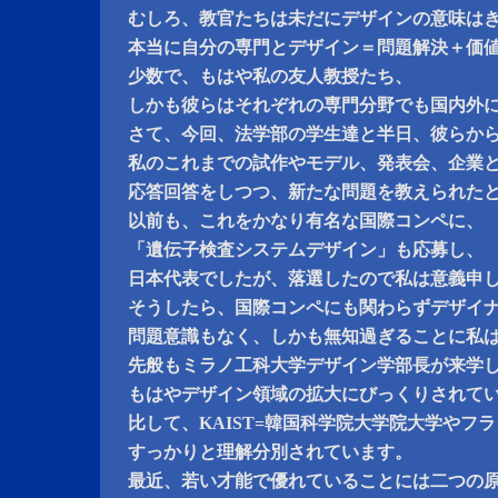
むしろ、教官たちは未だにデザインの意味は
本当に自分の専門とデザイン＝問題解決＋価
少数で、もはや私の友人教授たち、
しかも彼らはそれぞれの専門分野でも国内外
さて、今回、法学部の学生達と半日、彼らか
私のこれまでの試作やモデル、発表会、企業
応答回答をしつつ、新たな問題を教えられた
以前も、これをかなり有名な国際コンペに、
「遺伝子検査システムデザイン」も応募し、
日本代表でしたが、落選したので私は意義申
そうしたら、国際コンペにも関わらずデザイ
問題意識もなく、しかも無知過ぎることに私
先般もミラノ工科大学デザイン学部長が来学
もはやデザイン領域の拡大にびっくりされて
比して、KAIST=韓国科学院大学院大学やフ
すっかりと理解分別されています。
最近、若い才能で優れていることには二つの