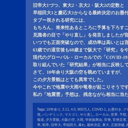
旧帝大1づつ、東大2・京大2・阪大2の定数と
早稲田大1と慶応大1からなる最終決定のお墨
タブー視される研究には、
もちろん、将来性あるところに予算を下ろす
見識者の目で「やり直し」を発言しましたが
いつでも正面突破なので、成功率は高いとは
63歳での退官後も68歳まで阪大で「研究」を
現代のグローバル・ローカルでの「COVID-1
取り組んでいた「研究結果」が相当に反映し
さて、10年余り大阪の空を眺めていますが、
この夕方景観はとても異常でした。
今やこれで地震や大雨や竜巻が起こりそうで
私の「地震雲」予想は、残念ながら相当に当
Tags:
10年余り
,
3.11
,
4.0
,
900万人
,
COVID-1
,
お墨付き
,
グ
視
,
パンデミック
,
マスゴミ
,
やり直し
,
ローカル
,
世界
,
予想
,
報道
,
夕方景観
,
大阪の空
,
大雨
,
学術振興会
,
官僚
,
官僚災害
,
率
,
戦争
,
旧帝大
,
早稲田大
,
暴れ
,
最終決定
,
東大
,
正面突破
,