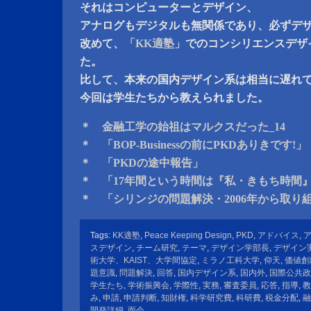
それはコンピューターとデザイン、
アナログもデジタルも無関係であり、必ずデ
改めて、
「KK適塾」
でのコンシリエンスデザ
た。
比して、本来の国内デザイン系は相当に遅れ
今回は学生たちから教えられました。
＊ 金融工学の始祖はマルクスだった_14
＊ 「BOP-Businessの前にPKDありきです!」
＊ 「PKDの途中報告」
＊ 「17年間という時間は『私・きもち時間
＊ 「シリンジの問題解決・2006年から取り
Tags:
KK適塾
,
Peace Keeping Design
,
PKD
,
アドバイス
,
スデザイン
,
チーム研究
,
テーマ
,
デザイン学部長
,
デザイン
術大学、KAIST、大学間協定
,
ミラノ工科大学
,
仰天
,
価値創
題意識
,
問題解決
,
回答
,
国内デザイン系
,
国内外
,
国際公共政
学生たち
,
学術振興会
,
学際性
,
実務
,
審査委員
,
応答
,
指導
,
教
み
,
申請
,
申請判断
,
知財権
,
科学研究費
,
科研費
,
税金分配
,
融
開発詳細
,
面会