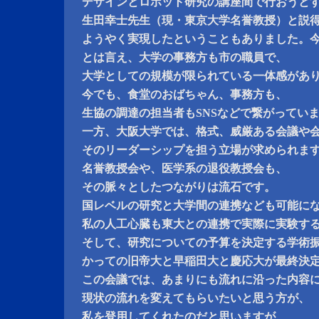
デザインとロボット研究の講座間で行おうと
生田幸士先生（現・東京大学名誉教授）と説
ようやく実現したということもありました。
とは言え、大学の事務方も市の職員で、
大学としての規模が限られている一体感があ
今でも、食堂のおばちゃん、事務方も、
生協の調達の担当者もSNSなどで繋がってい
一方、大阪大学では、格式、威厳ある会議や
そのリーダーシップを担う立場が求められま
名誉教授会や、医学系の退役教授会も、
その脈々としたつながりは流石です。
国レベルの研究と大学間の連携なども可能に
私の人工心臓も東大との連携で実際に実験す
そして、研究についての予算を決定する学術
かっての旧帝大と早稲田大と慶応大が最終決
この会議では、あまりにも流れに沿った内容
現状の流れを変えてもらいたいと思う方が、
私を登用してくれたのだと思いますが、