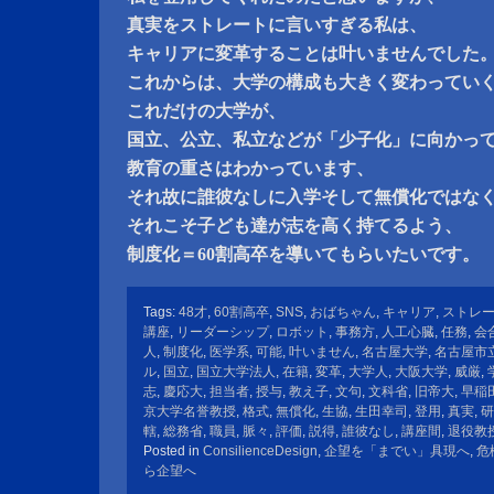
真実をストレートに言いすぎる私は、
キャリアに変革することは叶いませんでした
これからは、大学の構成も大きく変わってい
これだけの大学が、
国立、公立、私立などが「少子化」に向かっ
教育の重さはわかっています、
それ故に誰彼なしに入学そして無償化ではな
それこそ子ども達が志を高く持てるよう、
制度化＝60割高卒を導いてもらいたいです。
Tags:
48才
,
60割高卒
,
SNS
,
おばちゃん
,
キャリア
,
ストレ
講座
,
リーダーシップ
,
ロボット
,
事務方
,
人工心臓
,
任務
,
会
人
,
制度化
,
医学系
,
可能
,
叶いません
,
名古屋大学
,
名古屋市
ル
,
国立
,
国立大学法人
,
在籍
,
変革
,
大学人
,
大阪大学
,
威厳
,
志
,
慶応大
,
担当者
,
授与
,
教え子
,
文句
,
文科省
,
旧帝大
,
早稲
京大学名誉教授
,
格式
,
無償化
,
生協
,
生田幸司
,
登用
,
真実
,
研
轄
,
総務省
,
職員
,
脈々
,
評価
,
説得
,
誰彼なし
,
講座間
,
退役教
Posted in
ConsilienceDesign
,
企望を「までい」具現へ
,
危
ら企望へ