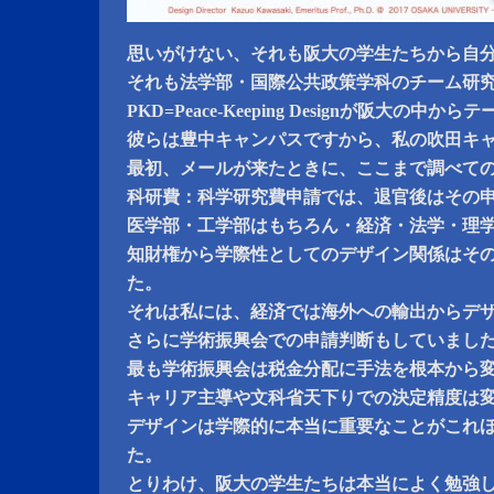
思いがけない、それも阪大の学生たちから自分
それも法学部・国際公共政策学科のチーム研
PKD=Peace-Keeping Designが阪大の
彼らは豊中キャンパスですから、私の吹田キ
最初、メールが来たときに、ここまで調べて
科研費：科学研究費申請では、退官後はその
医学部・工学部はもちろん・経済・法学・理
知財権から学際性としてのデザイン関係はそ
た。
それは私には、経済では海外への輸出からデ
さらに学術振興会での申請判断もしていまし
最も学術振興会は税金分配に手法を根本から
キャリア主導や文科省天下りでの決定精度は
デザインは学際的に本当に重要なことがこれ
た。
とりわけ、阪大の学生たちは本当によく勉強