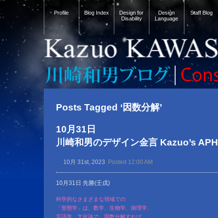
Profile
Blog Index
Design for
Design
Staff Blog
Disability
Language
Posts Tagged ‘因数分解’
10月31日
川崎和男のデザイン金言 Kazuo’s APHOR
10月 31st, 2023
Posted 12:00 AM
10月31日 先勝(壬戌)
科学的なさまざまな領域での
「形態学」は、数学、生物学、病理学、
言語学、文化論で、因数分解すれば、