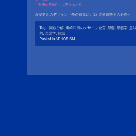
「形態の意味性」に突きあたる。
倉俣史朗のデザイン『夢の形見に』12 造形形態学の必然性
Tags:
因数分解
,
川崎和男のデザイン金言
,
形態
,
形態学
,
意
的
,
言語学
,
領域
Posted in
APHORISM