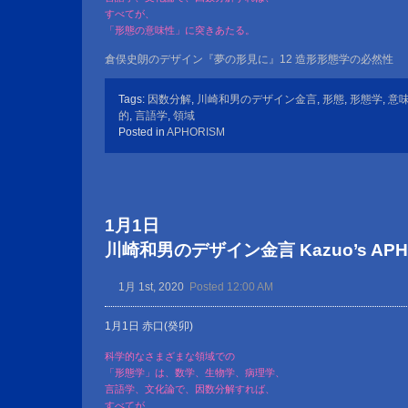
すべてが、
「形態の意味性」に突きあたる。
倉俣史朗のデザイン『夢の形見に』12 造形形態学の必然性
Tags:
因数分解
,
川崎和男のデザイン金言
,
形態
,
形態学
,
意
的
,
言語学
,
領域
Posted in
APHORISM
1月1日
川崎和男のデザイン金言 Kazuo’s APHOR
1月 1st, 2020
Posted 12:00 AM
1月1日 赤口(癸卯)
科学的なさまざまな領域での
「形態学」は、数学、生物学、病理学、
言語学、文化論で、因数分解すれば、
すべてが、