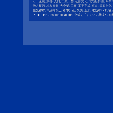
ャー企業
,
京都
,
人口
,
伝統工芸
,
公家文化
,
北陸新幹線
,
四条
地方復活
,
地方産業
,
大企業
,
工事
,
工期完成
,
東京
,
武家文化
,
観光都市
,
車線幅改正
,
都市計画
,
醜態
,
金沢
,
電動車いす
,
駄
Posted in
ConsilienceDesign
,
企望を「までい」具現へ
,
危