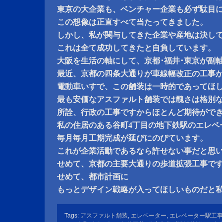
東京の大企業も、ベンチャー企業も必ず駄目
この想像は正直すべて当たってきました。
しかし、私が関与してきた企業や産地は決し
これは全て成功してきたと自負しています。
大阪を生活の軸にして、京都･福井･東京が副
最近、京都の四条大通りが車線幅改正の工事
電動車いすで、この舗装は一時的であってほ
最も安価なアスファルト舗装では醜さは格別
所詮、行政の工事ですからほとんど期待がで
私の住居のある谷町4丁目の地下鉄駅のエレベ
毎月毎月工期完成が延びにのびています。
これが企業活動であるなら許せない事だと思
せめて、京都の主要大通りの歩道拡張工事で
せめて、都市計画に
もっとデザイン戦略が入ってほしいものだと
Tags:
アスファルト舗装
,
エレベーター
,
エレベーター駅工