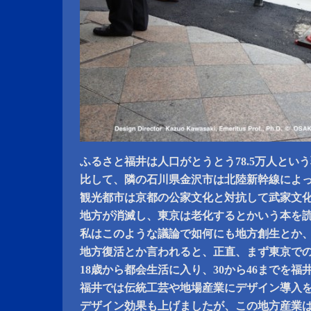
ふるさと福井は人口がとうとう78.5万人とい
比して、隣の石川県金沢市は北陸新幹線によ
観光都市は京都の公家文化と対抗して武家文
地方が消滅し、東京は老化するとかいう本を
私はこのような議論で如何にも地方創生とか
地方復活とか言われると、正直、まず東京で
18歳から都会生活に入り、30から46までを
福井では伝統工芸や地場産業にデザイン導入
デザイン効果も上げましたが、この地方産業