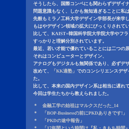
そうしたら、国際コンペにも関わらずデザイ
問題意識もなく、しかも無知過ぎることに私
先般もミラノ工科大学デザイン学部長が来学
もはやデザイン領域の拡大にびっくりされて
比して、KAIST=韓国科学院大学院大学やフ
すっかりと理解分別されています。
最近、若い才能で優れていることには二つの
それはコンピューターとデザイン、
アナログもデジタルも無関係であり、必ずデ
改めて、
「KK適塾」
でのコンシリエンスデザ
た。
比して、本来の国内デザイン系は相当に遅れ
今回は学生たちから教えられました。
＊ 金融工学の始祖はマルクスだった_14
＊ 「BOP-Businessの前にPKDありきです!」
＊ 「PKDの途中報告」
＊ 「17年間という時間は『私・きもち時間