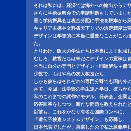
それは私には、経済では海外への輸出からデ
さらに学術振興会での申請判断もしていまし
最も学術振興会は税金分配に手法を根本から
キャリア主導や文科省天下りでの決定精度は
デザインは学際的に本当に重要なことがこれ
た。
とりわけ、阪大の学生たちは本当によく勉強
むしろ、教官たちは未だにデザインの意味は
本当に自分の専門とデザイン＝問題解決＋価
少数で、もはや私の友人教授たち、
しかも彼らはそれぞれの専門分野でも国内外
さて、今回、法学部の学生達と半日、彼らか
私のこれまでの試作やモデル、発表会、企業
応答回答をしつつ、新たな問題を教えられた
以前も、これをかなり有名な国際コンペに、
「遺伝子検査システムデザイン」も応募し、
日本代表でしたが、落選したので私は意義申