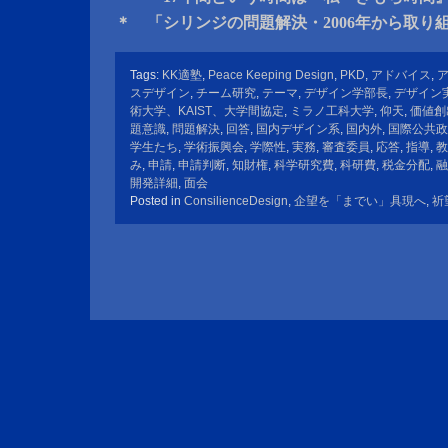
＊ 「シリンジの問題解決・2006年から取り
Tags:
KK適塾
,
Peace Keeping Design
,
PKD
,
アドバイス
,
スデザイン
,
チーム研究
,
テーマ
,
デザイン学部長
,
デザイン
術大学、KAIST、大学間協定
,
ミラノ工科大学
,
仰天
,
価値創
題意識
,
問題解決
,
回答
,
国内デザイン系
,
国内外
,
国際公共政
学生たち
,
学術振興会
,
学際性
,
実務
,
審査委員
,
応答
,
指導
,
教
み
,
申請
,
申請判断
,
知財権
,
科学研究費
,
科研費
,
税金分配
,
融
開発詳細
,
面会
Posted in
ConsilienceDesign
,
企望を「までい」具現へ
,
祈