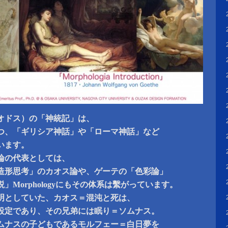
オドス）の「神統記」は、
つ、「ギリシア神話」や「ローマ神話」など
います。
論の代表としては、
造形思考」のカオス論や、ゲーテの「色彩論」
」Morphologyにもその体系は繫がっています。
明としていた、カオス＝混沌と死は、
設定であり、その兄弟には眠り＝ソムナス。
ムナスの子どもであるモルフェー＝白日夢を