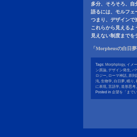
多分、そろそろ、自
語るには、モルフェ
つまり、デザインで
これらから見えるよ
見えない制度までを
「Morpheusの白日
Tags:
Morphplogy
,
イメ
ン原論
,
デザイン発生
,
パ
ロジー
,
ローマ神話
,
原則
沌
,
生物学
,
白日夢
,
眠り
,
に表現
,
言語学
,
造形思考
Posted in
企望を「まで