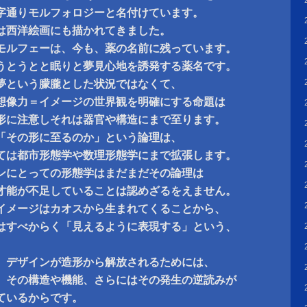
字通りモルフォロジーと名付けています。
は西洋絵画にも描かれてきました。
モルフェーは、今も、薬の名前に残っています。
うとうとと眠りと夢見心地を誘発する薬名です。
夢という朦朧とした状況ではなくて、
想像力＝イメージの世界観を明確にする命題は
形に注意しそれは器官や構造にまで至ります。
「その形に至るのか」という論理は、
ては都市形態学や数理形態学にまで拡張します。
ンにとっての形態学はまだまだその論理は
才能が不足していることは認めざるをえません。
イメージはカオスから生まれてくることから、
はすべからく「見えるように表現する」という、
。
、デザインが造形から解放されるためには、
、その構造や機能、さらにはその発生の逆読みが
ているからです。