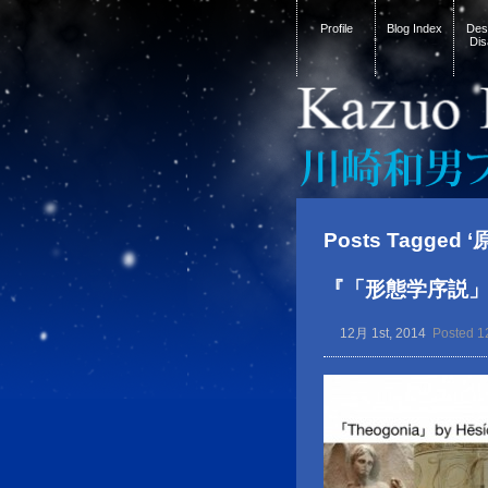
Profile
Blog Index
Desi
Dis
Posts Tagged 
『「形態学序説
12月 1st, 2014
Posted 1