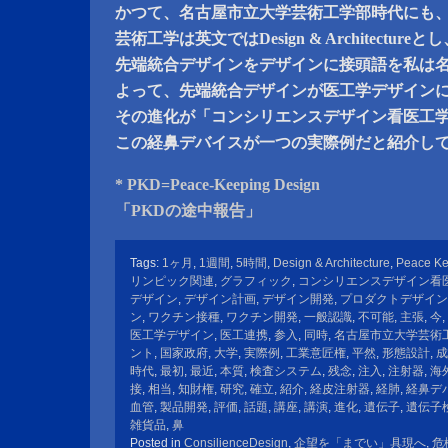
かつて、名古屋市立大学芸術工学部時代にも
芸術工学は英文ではDesign & Architectureと
先端統合デザインをデザインに接頭語を私は
よって、先端統合デザインが医工学デザイン
その進化が「コンシリエンスデザイン看医工
この経鼻デバイスが一つの実際例だと紹介し
* PKD=Peace-Keeping Design
「PKDの途中報告」
Tags:
1ヶ月
,
1週間
,
5時間
,
Design & Architecture
,
Peace Ke
リンピック関連
,
グラフィック
,
コンシリエンスデザイン看
デザイン
,
デザイン計画
,
デザイン開発
,
プロダクトデザイン
ン
,
ワクチン接種
,
ワクチン開発
,
一般認識
,
不可能
,
主張
,
今
,
医工学デザイン
,
医工連携
,
参入
,
同時
,
名古屋市立大学芸術
ント
,
国家政府
,
大学
,
実際例
,
工業意匠権
,
平然
,
形態設計
,
成
時代
,
最初
,
最近
,
本質
,
検査システム
,
残念
,
注入
,
注射器
,
海
接
,
相当
,
知財権
,
研究
,
確立
,
紹介
,
経皮注射器
,
経肺
,
経鼻デ
血管
,
製品開発
,
評価
,
話題
,
講座
,
講演
,
進化
,
遺伝子
,
遺伝子
雑貨品
,
鼻
Posted in
ConsilienceDesign
,
企望を「までい」具現へ
,
危