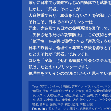
確かに日本でも警察官はじめ自衛隊でも武器
しかし、「武器」そのモノが、
人命尊重で有り、軍備をしないことを認識し
それこそ、日本での3Dプリンターは、
元来、光造形でも日本の発明系譜を遵守して
「失神させるだけの攻撃防止」、この技術と
「倫理性」を確実に獲得できる「産業化」を
日本の叡智は、倫理性＝尊重と敬愛を源泉と
たとえそれが「武器」であっても、
コレを「変革」させれる頭脳と社会システム
私は、たとえ3Dプリンターですら、
倫理性をデザインの奈辺にしたいと思ってい
Tags:
3Dプリンター
,
SF映画
,
デザイン
,
ベストセラー
,
マシ
倫理観
,
傍観
,
先端統合デザイン
,
光造形
,
兵器
,
危機管理産業
革
,
大学人
,
大統領
,
奈辺
,
宗教
,
廉価
,
戦争
,
所有
,
技術
,
拳銃
,
刀
,
武器
,
武士道
,
演説
,
産業化
,
発明
,
社会システム
,
社会安全
警備
,
警察官
,
象徴
,
軍事
,
銃器
,
防災
,
防犯
,
頭脳
Posted in
企望を「までい」具現へ
,
危機解決をめざすデザ