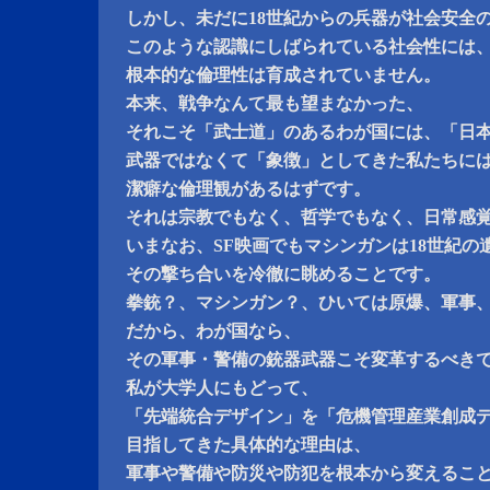
しかし、未だに18世紀からの兵器が社会安全
このような認識にしばられている社会性には
根本的な倫理性は育成されていません。
本来、戦争なんて最も望まなかった、
それこそ「武士道」のあるわが国には、「日
武器ではなくて「象徴」としてきた私たちに
潔癖な倫理観があるはずです。
それは宗教でもなく、哲学でもなく、日常感
いまなお、SF映画でもマシンガンは18世紀の
その撃ち合いを冷徹に眺めることです。
拳銃？、マシンガン？、ひいては原爆、軍事
だから、わが国なら、
その軍事・警備の銃器武器こそ変革するべき
私が大学人にもどって、
「先端統合デザイン」を「危機管理産業創成
目指してきた具体的な理由は、
軍事や警備や防災や防犯を根本から変えるこ