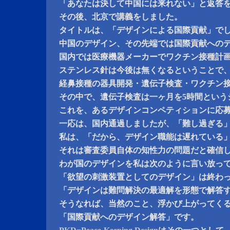
「あなたは決して中国には来れない」と返答
その後、北京で講義をしました。
タイトルは、「デザインによる国際貢献」で
中国のデザイン、その先端では国際貢献への
国内では医療機器メーカーでワクチン接種計
ステンレス針は今後は無くなるということで
経鼻接種の器具開発・遺伝子検査・ワクチン
その中で、遺伝子検査は一ヶ月を5時間という
これを、あるデザインコンペティションに応
一応は、国内通過しましたが、「難し過ぎる
私は、「だから、デザイン職能は遅れている
それは審査委員自体の知性力の問題だと確信
わが国のデザインを私は次のように言い放っ
「欲望の刺激装置としてのデザイン」は終わ
「デザインは難問解決の最適解を形態で解答
そうなれば、当然のこと、浮かび上がってく
「国際貢献へのデザイン解答」です。