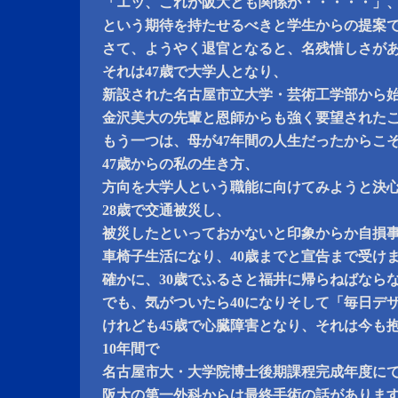
「エッ、これが阪大とも関係が・・・・・」
という期待を持たせるべきと学生からの提案
さて、ようやく退官となると、名残惜しさが
それは47歳で大学人となり、
新設された名古屋市立大学・芸術工学部から
金沢美大の先輩と恩師からも強く要望された
もう一つは、母が47年間の人生だったからこ
47歳からの私の生き方、
方向を大学人という職能に向けてみようと決
28歳で交通被災し、
被災したといっておかないと印象からか自損
車椅子生活になり、40歳までと宣告まで受け
確かに、30歳でふるさと福井に帰らねばなら
でも、気がついたら40になりそして「毎日デ
けれども45歳で心臓障害となり、それは今も
10年間で
名古屋市大・大学院博士後期課程完成年度に
阪大の第一外科からは最終手術の話がありま