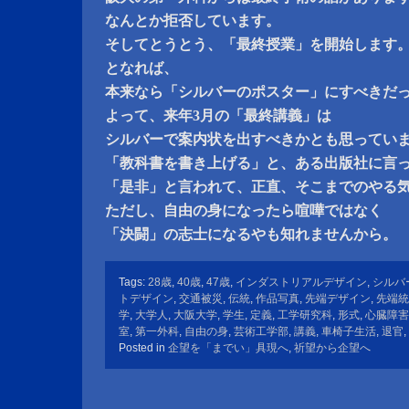
なんとか拒否しています。
そしてとうとう、「最終授業」を開始します
となれば、
本来なら「シルバーのポスター」にすべきだ
よって、来年3月の「最終講義」は
シルバーで案内状を出すべきかとも思ってい
「教科書を書き上げる」と、ある出版社に言
「是非」と言われて、正直、そこまでのやる
ただし、自由の身になったら喧嘩ではなく
「決闘」の志士になるやも知れませんから。
Tags:
28歳
,
40歳
,
47歳
,
インダストリアルデザイン
,
シルバ
トデザイン
,
交通被災
,
伝統
,
作品写真
,
先端デザイン
,
先端統
学
,
大学人
,
大阪大学
,
学生
,
定義
,
工学研究科
,
形式
,
心臓障害
室
,
第一外科
,
自由の身
,
芸術工学部
,
講義
,
車椅子生活
,
退官
,
Posted in
企望を「までい」具現へ
,
祈望から企望へ