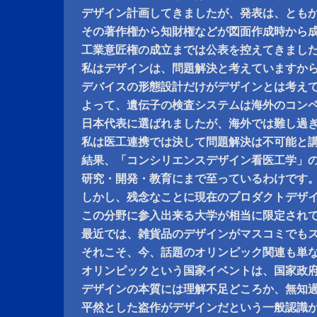
デザイン計画してきましたが、発表は、とも
その著作権から知財権などが図面作成時から
工業意匠権の成立までは公表を控えてきまし
私はデザインは、問題解決と考えていますか
デバイスの形態設計だけがデザインとは考え
よって、遺伝子の検査システムは海外のコン
日本代表に選ばれましたが、海外では難し過
私は医工連携では決して問題解決は不可能と
結果、「コンシリエンスデザイン看医工学」
研究・開発・教育にまで至っているわけです
しかし、残念なことに現在のプロダクトデザ
この分野に参入出来る大学が相当に限定され
最近では、雑貨品のデザインがマスコミでも
それこそ、今、話題のオリンピック関連も単
オリンピックという国家イベントは、国家政
デザインの本質には理解不足どころか、無知
平然とした盗作がデザインだという一般認識