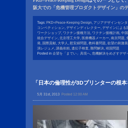
PKD=Peace-Keeping Design
はその一つとして
阪大での「危機管理プロダクトデザイン」の
Tags:
PKD=Peace-Keeping Design
,
アジアデザインセンタ
コンペティション
,
デザインディレクター
,
デザインによる
ワークショップ
,
ワクチン接種方法
,
ワクチン接種計画
,
中国
統合デザイン
,
北京理工大学
,
医療機器メーカー
,
南京問題
,
発
,
国際貢献
,
大学人
,
慰安婦問題
,
教科書問題
,
欲望の刺激装
演レジュメ
,
講義依頼
,
遺伝子検査
,
難問解決
,
靖国問題
Posted in
企望を「までい」具現へ
,
危機解決をめざすデザ
「日本の倫理性が3Dプリンターの根本
5月 31st, 2013
Posted 12:00 AM