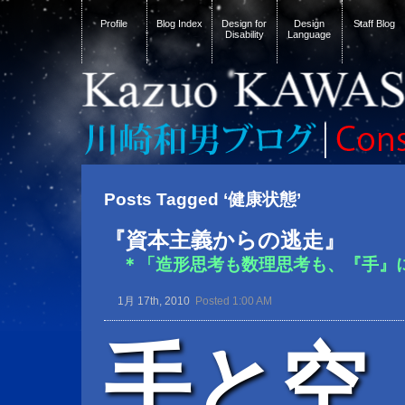
Profile
Blog Index
Design for
Design
Staff Blog
Disability
Language
Posts Tagged ‘健康状態’
『資本主義からの逃走』
＊「造形思考も数理思考も、『手』
1月 17th, 2010
Posted 1:00 AM
手と空