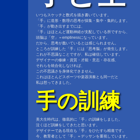
いつもスケッチと数式を描き書いています。
「手」に造形・数理の思考が採集・集中・集約します。
「手」が動き出すまでには、
「手」はほとんど運動神経が支配している所ですから、
頭脳は「空」＝emptinessになっています。
だから、思考が蠢いているとは感じられません。
ところが訓練した「手」には「思考脳」が発生します。
これが不思議なことですが、私は確信しています。
デザイナーの修練・資質・才能・意志・存在感、
それらを統合化しなければ、
この不思議さを身体化できません。
これはほとんどスポーツや楽器演奏とも同一だと
私は想ってきました。
手の訓練
美大生時代は、徹底的に「手」の訓練をしました。
泣くほど訓練をしてきたと思います。
デザイナーである現在も「手」をひたすら精進です。
今、教育者として「手」＝デッサンを重視しています。