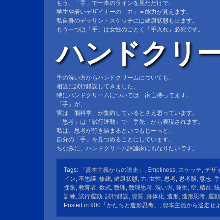
もう、「手」で一本のラインを見ただけで、
学生や若いデザイナーの「力」＝能力が見えます。
私自身のデッサン・スケッチには健康状態も出ます。
もう一つは「手」は女性のごとく「手入れ」必死です。
ハンドクリ
手の洗い方からハンドクリームについても、
相当に試行錯誤してきました。
特にハンドクリームについては一家言持ってます。
「手」が、
実は「脳科学」が集約しているとさえ思っています。
「思考」は「試行運動」で「手先」から表現されます。
私は、思考が行き詰まるといつもじーっと、
自分の「手」を見つめることにしています。
ちなみに、ハンドクリーム評論家にもなりたいです。
Tags:
「資本主義からの逃走」
,
Emptiness
,
スケッチ
,
デザ
イン
,
不思議
,
修練
,
健康状態
,
力
,
女性
,
思考
,
思考脳
,
意志
,
手
採集
,
教育者
,
数式
,
数理
,
数理思考
,
洗い方
,
発生
,
空
,
精進
,
統
訓練
,
試行運動
,
試行錯誤
,
資質
,
身体化
,
造形
,
造形思考
,
運動
Posted in
900「かたちと造形思考」
,
資本主義から逃走せ