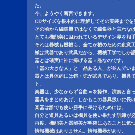
た。
今、ようやく断言できます。
CDサイズを根本的に理解してその実装までを
その頃から編集機ではなくて編集器と言わな
とても機能美に囚われているデザイン界を相
それは器械も機械も、全てが械のための創意
械は武器であり武具だから、機械工学でしか
器とは確実に神に捧げる器＝品なのです。
「器の大きな人」と「品ある人」が並んでい
器とは具体的には鎧・兜が武具であり、機具
ト。
楽器は、少なからず音曲＝を操作、演奏と言
器具をまとめあげ、しかもこの器具扱いに長
楽器は誰でも使い勝手に長けるためには、
自分と道具あるいは機具を使い果たす訓練が
再度、機能美と器能美が明確にあることに気
情報機械はありません。情報機器があり、