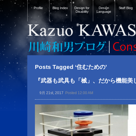
Profile
Blog Index
Design for
Design
Staff Blog
Disability
Language
Posts Tagged ‘住むための’
『武器も武具も「械」、だから機能美
9月 21st, 2017
Posted 12:00 AM