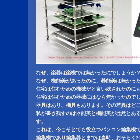
なぜ、楽器は楽機では無かったにでしょうか
なぜ、機能美があったのに、器能美は無かっ
住宅は住むための機械だと言い残されたのに
住宅は住むための器械にはなら無かったので
器具はあり、機具もあります。その差異はど
私が書き残すのは器能美と機能美が歴然とあ
す。
これは、今こそとても役立つパソコン編集機
編集機であり編集器とまでは当時、おそらく2