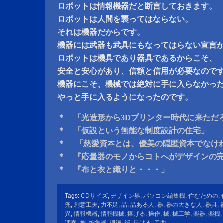
ロボットは情報機器だと断言しておきます。
ロボットは人間を襲ってはならない。
それは機器だからです。
機器には武器も武具にもなってはらない宣言
ロボットは機具であり器具であるからこそ、
安全と安心があり、信頼と信用が必要なので
機器にこそ、機械では絶対に手に入らなかっ
やっと手に入るようになったのです。
＊ 「光造形から3Dプリンター時代に来ただ
＊ 「仮設という無能な制度設計の住宅」
＊ 「慈愛資本とは、優美の隠匿資本でなけ
＊ 『応量器のモノからコトへがデザインの
＊ 『布と衣と織りと・・・」
Tags:
CDサイズ
,
デザイン界
,
パソコン編集機
,
住むための
,
兜
,
創意工夫
,
力不足
,
品
,
品ある人
,
器
,
器の大きな人
,
器具
,
異
,
情報機器
,
情報機械
,
捧げる
,
操作
,
械
,
械工学
,
楽器
,
楽機
,
演奏
,
神
,
編集器
,
訓練
,
鎧
,
長ける
,
音曲