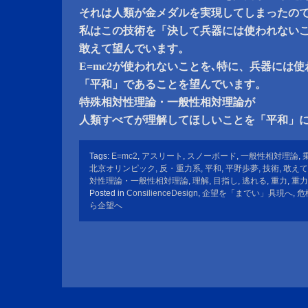
それは人類が金メダルを実現してしまったの
私はこの技術を「決して兵器には使われない
敢えて望んでいます。
E=mc2が使われないことを､特に、兵器には
「平和」であることを望んでいます。
特殊相対性理論・一般性相対理論が
人類すべてが理解してほしいことを「平和」
Tags:
E=mc2
,
アスリート
,
スノーボード
,
一般性相対理論
,
北京オリンピック
,
反・重力系
,
平和
,
平野歩夢
,
技術
,
敢えて
対性理論・一般性相対理論
,
理解
,
目指し
,
逃れる
,
重力
,
重力
Posted in
ConsilienceDesign
,
企望を「までい」具現へ
,
危
ら企望へ