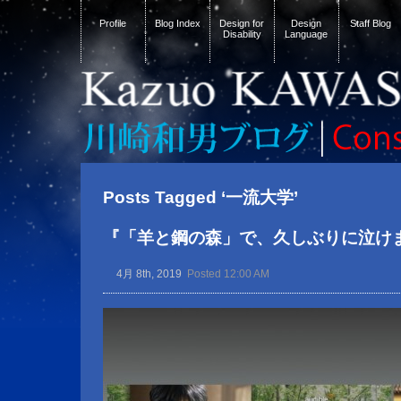
Profile
Blog Index
Design for
Design
Staff Blog
Disability
Language
Posts Tagged ‘一流大学’
『「羊と鋼の森」で、久しぶりに泣け
4月 8th, 2019
Posted 12:00 AM