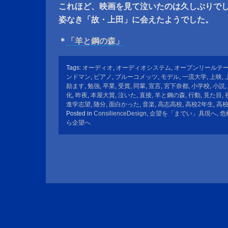
これほど、映画を見て泣いたのは久しぶりで
姿なき「故・上田」に会えたようでした。
＊
「羊と鋼の森」
Tags:
オーディオ
,
オーディオシステム
,
オープンリールテ
ンドマン
,
ピアノ
,
ブルーコメッツ
,
モデル
,
一流大学
,
上映
,
励ます
,
勉強
,
卒業
,
受賞
,
同輩
,
宣言
,
宮下奈都
,
小学校
,
小説
,
化
,
昨夜
,
本屋大賞
,
泣いた
,
直接
,
羊と鋼の森
,
行動
,
見た目
,
進学志望
,
随分
,
面白かった
,
音楽
,
高志高校
,
高校2年生
,
高
Posted in
ConsilienceDesign
,
企望を「までい」具現へ
,
危
ら企望へ