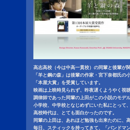
高志高校（今は中高一貫校）の同輩と後輩が
「羊と鋼の森」は後輩の作家・宮下奈都氏の
「本屋大賞」を受賞しています。
映画は上映時見られず、昨夜遅くようやく視
調律師であった同輩の上田がこの小説のモデ
小学校、中学校となじめずにいた私にとって
高校時代は、とても面白かったのです。
同輩の上田は、あれほど勉強も出来たのに、高
毎日、スティックを持ってきて、「バンドマ