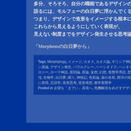
多分、そろそろ、自分の職能であるデザイン
語るには、モルフェーの白日夢に浮かんでく
つまり、デザインで造形をイメージする根本
これらから見えるようにしていく表現が、
見えない制度までをデザイン発生させる思考
「Morpheusの白日夢から」
Tags:
Morphplogy
,
イメージ
,
カオス
,
カオス論
,
ギリシア神
ン原論
,
デザイン発生
,
パウルクレー
,
ヘーシオドス
,
ヘシオ
ロジー
,
ローマ神話
,
原則論
,
原論
,
妄想
,
幻想
,
形態学序説
,
想
沌
,
生物学
,
白日夢
,
眠り
,
神統記
,
色彩論
,
薬の名前
,
西洋の知
に表現
,
言語学
,
造形思考
,
造形発想
,
都市形態学
Posted in
企望を「までい」具現へ
,
危機解決をめざすデザ