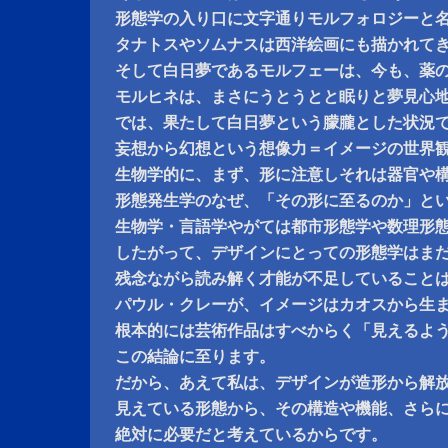
形態学の入り口に文字通りモルフォロジーと
タナトスやソムナスは西洋絵画にも描かれて
そして白日夢であるモルフェーは、今も、薬
モルヒネは、まさにうとうとと眠りと夢見心
では、果たして白日夢という朦朧とした状況
妄想から幻想という想像力＝イメージの世界
生物学的に、まず、形に注意しそれは器官や
形態発生学のなぜ、「その形に至るのか」と
生物学・言語学やがては都市形態学や数理形
したがって、デザインにとっての形態学はま
残念ながら読み解く才能が不足していること
パウル・クレーが、イメージはカオスから生
根本的には芸術作品はすべからく「見えるよ
この結論に至ります。
だから、あえて私は、デザインが造形から解
見えている形態から、その構造や機能、さら
絶対に必要だと考えているからです。