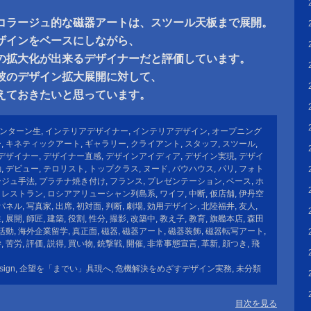
コラージュ的な磁器アートは、スツール天板まで展開。
ザインをベースにしながら、
の拡大化が出来るデザイナーだと評価しています。
彼のデザイン拡大展開に対して、
えておきたいと思っています。
ンターン生
,
インテリアデザイナー
,
インテリアデザイン
,
オープニング
ー
,
キネティックアート
,
ギャラリー
,
クライアント
,
スタッフ
,
スツール
,
デザイナー
,
デザイナー直感
,
デザインアイディア
,
デザイン実現
,
デザイ
動
,
デビュー
,
テロリスト
,
トップクラス
,
ヌード
,
バウハウス
,
パリ
,
フォト
ージュ手法
,
プラチナ焼き付け
,
フランス
,
プレゼンテーション
,
ベース
,
ホ
,
レストラン
,
ロシアアリューシャン列島系
,
ワイフ
,
中断
,
仮店舗
,
伊丹空
パネル
,
写真家
,
出席
,
初対面
,
判断
,
劇場
,
効用デザイン
,
北陸福井
,
友人
,
性
,
展開
,
師匠
,
建築
,
役割
,
性分
,
撮影
,
改築中
,
教え子
,
教育
,
旗艦本店
,
森田
活動
,
海外企業留学
,
真正面
,
磁器
,
磁器アート
,
磁器装飾
,
磁器転写アート
,
学
,
苦労
,
評価
,
説得
,
買い物
,
銃撃戦
,
開催
,
非常事態宣言
,
革新
,
顔つき
,
飛
sign
,
企望を「までい」具現へ
,
危機解決をめざすデザイン実務
,
未分類
目次を見る