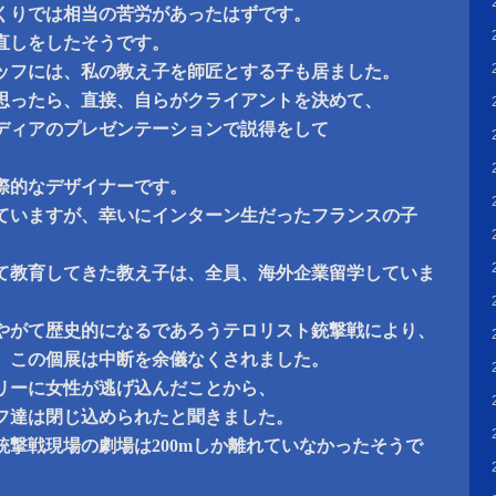
くりでは相当の苦労があったはずです。
直しをしたそうです。
ッフには、私の教え子を師匠とする子も居ました。
思ったら、直接、自らがクライアントを決めて、
ディアのプレゼンテーションで説得をして
際的なデザイナーです。
ていますが、幸いにインターン生だったフランスの子
て教育してきた教え子は、全員、海外企業留学していま
やがて歴史的になるであろうテロリスト銃撃戦により、
、この個展は中断を余儀なくされました。
リーに女性が逃げ込んだことから、
フ達は閉じ込められたと聞きました。
銃撃戦現場の劇場は200mしか離れていなかったそうで