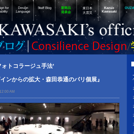
gn for
Design
Staff Blog
新商品
Kazuo
OUZ
東日本
ability
Language
Kawasaki
発表会
大震災
d ‘フォトコラージュ手法’
ザインからの拡大・森田恭通のパリ個展』
12:00 AM