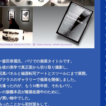
。
ー森田恭通氏、パリでの個展タイトルです。
を彼の美学で真正面から切り取り撮影し、
写真パネルと磁器転写アートとスツールにまで展開。
プクラスのギャラリーで個展を開催しました。
出逢ったのが、もう10数年前、それもパリ。
ンの旗艦本店が建築改築中のために、
が買い物中でした。
あったことから初対面をして、