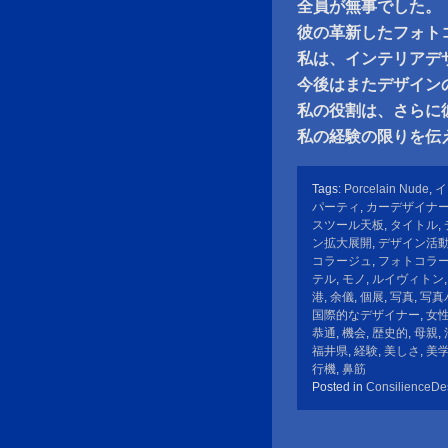
全員が無事でした。
彼の革新したフォト
私は、インテリアデ
今後はまたデザイン
私の役割は、さらに
私の経験の限りを伝
Tags:
Porcelain Nude
,
イ
パーティ
,
カーデザイナ
スツール天板
,
タイトル
,
ン拡大展開
,
デザイン活
コラージュ
,
フォトコラ
テル
,
モノ
,
ルイヴィトン
港
,
余儀
,
個展
,
写真
,
写真
国際的なデザイナー
,
女
恭通
,
機会
,
歴史的
,
母親
,
福井県
,
経験
,
美しさ
,
美
行機
,
鼻筋
Posted in
ConsilienceDe