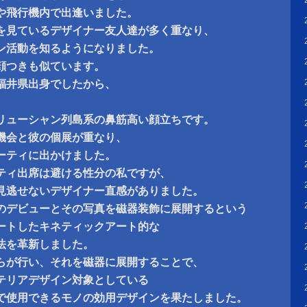
や飛行機内で出逢いました。
を見ているデザイナー友人達が多く重なり、
ン活動を知るようになりました。
顔つきも似ています。
福井県出身でしたから、
、
リューシャン列島系の鼻筋高い顔立ちです。
機会と彼の個展が重なり、
ーティに出かけました。
ティ出席は避ける性分の私ですが、
見逃せないデザイナー直感がありました。
のデビューとその写真を磁器装飾に展開するという
ートしたキネティックアート的な
法を革新しました。
らが行い、それを磁器に展開することで、
テリアデザイン対象としている
で使用できるモノの効用デザインを果たしました。