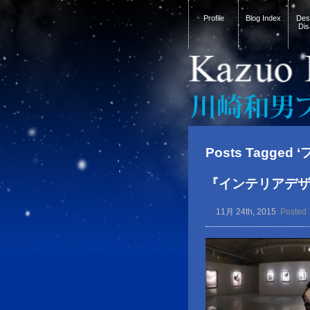
Profile
Blog Index
Desi
Dis
Posts Tagge
『インテリアデ
11月 24th, 2015
Posted 