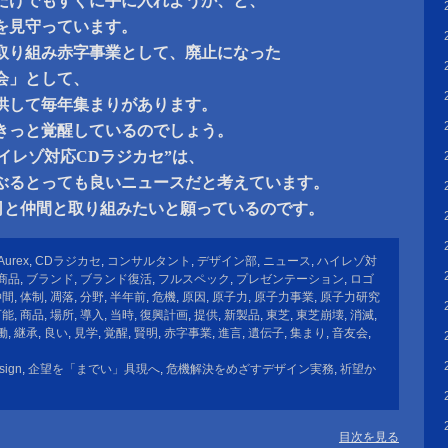
だけでもすぐに手に入れようか、と、
を見守っています。
取り組み赤字事業として、廃止になった
会」として、
供して毎年集まりがあります。
きっと覚醒しているのでしょう。
ハイレゾ対応CDラジカセ”は、
ぶるとっても良いニュースだと考えています。
上司と仲間と取り組みたいと願っているのです。
Aurex
,
CDラジカセ
,
コンサルタント
,
デザイン部
,
ニュース
,
ハイレゾ対
商品
,
ブランド
,
ブランド復活
,
フルスペック
,
プレゼンテーション
,
ロゴ
仲間
,
体制
,
凋落
,
分野
,
半年前
,
危機
,
原因
,
原子力
,
原子力事業
,
原子力研究
可能
,
商品
,
場所
,
導入
,
当時
,
復興計画
,
提供
,
新製品
,
東芝
,
東芝崩壊
,
消滅
,
働
,
継承
,
良い
,
見学
,
覚醒
,
賢明
,
赤字事業
,
進言
,
遺伝子
,
集まり
,
音友会
,
sign
,
企望を「までい」具現へ
,
危機解決をめざすデザイン実務
,
祈望か
目次を見る