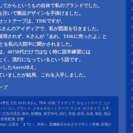
してからというもの自体で私のブランドでした。
を注いで製品デザインを手掛けました。
セットテープ
は、TDKですが、
Kさんのアイディアで、私が図面を引きました。
採用されず、Kさんが「あれ、TDKに売ったよ」と
ことを私の入院中に聞かされました。
、40?50代だけではなく特に語学練習には
とく、流行になっているという話です。
したAurexゆえ、
ていましたが結局、これを入手しました。
ープ
ex専任
,
CD
,
Hi-Fi
,
Kさん
,
TDK
,
USB
,
アイディア
,
カセットテープ
,
コン
,
パソコン
,
ブランド
,
メタルカセットテープ
,
ラジオ
,
ロゴタイプ
,
入手
,
望
,
広告代理店
,
新作
,
新機種
,
東芝時代
,
流行
,
登場
,
終焉
,
自体
,
製品
,
製品
,
部署配属
,
音響
sign
,
企望を「までい」具現へ
,
危機解決をめざすデザイン実務
,
祈望か