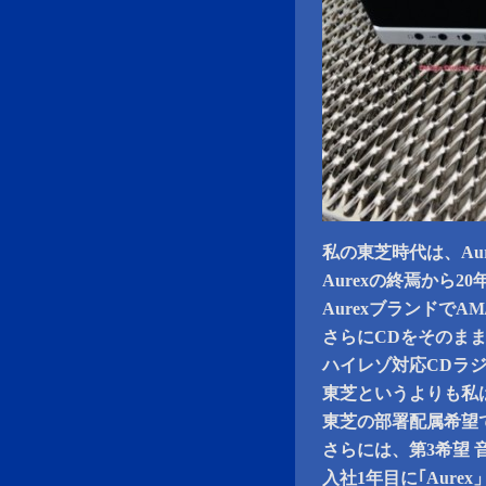
私の東芝時代は、Au
Aurexの終焉から2
AurexブランドでA
さらにCDをそのまま
ハイレゾ対応CDラ
東芝というよりも私は
東芝の部署配属希望で
さらには、第3希望
入社1年目に｢Aur