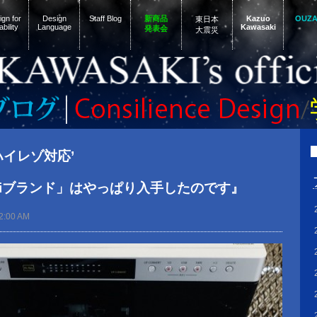
gn for
Design
Staff Blog
新商品
Kazuo
OUZ
東日本
ability
Language
Kawasaki
発表会
大震災
 ‘ハイレゾ対応’
i-Fiブランド」はやっぱり入手したのです』
2:00 AM