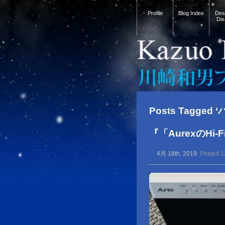
Profile
Blog Index
Desi
Dis
Posts Tagged
『「AurexのH
4月 18th, 2019
Posted 1