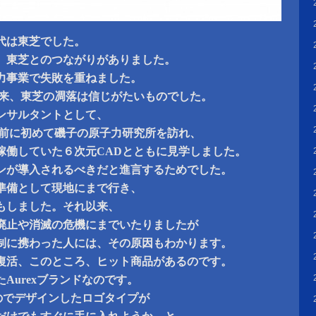
代は東芝でした。
、東芝とのつながりがありました。
力事業で失敗を重ねました。
以来、東芝の凋落は信じがたいものでした。
ンサルタントとして、
年前に初めて磯子の原子力研究所を訪れ、
稼働していた６次元CADとともに見学しました。
ンが導入されるべきだと進言するためでした。
準備として現地にまで行き、
もしました。それ以来、
廃止や消滅の危機にまでいたりましたが
制に携わった人には、その原因もわかります。
復活、このところ、ヒット商品があるのです。
Aurexブランドなのです。
うのでデザインしたロゴタイプが