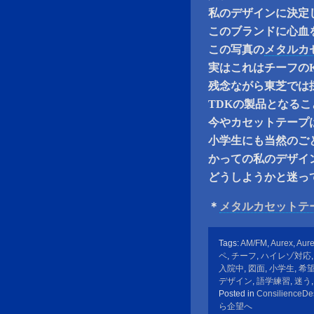
私のデザインに決定
このブランドに心血
この写真の
メタルカ
実はこれはチーフの
残念ながら東芝では
TDKの製品となる
今やカセットテープは
小学生にも当然のご
かっての私のデザイン
どうしようかと迷っ
＊
メタルカセットテ
Tags:
AM/FM
,
Aurex
,
Aur
ペ
,
チーフ
,
ハイレゾ対応
入院中
,
図面
,
小学生
,
希
デザイン
,
語学練習
,
迷う
Posted in
ConsilienceDe
ら企望へ