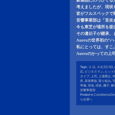
新製品にのっかてる
考えましたが、現状
皆がフルスペックで
音響事業部は「音友
今も東芝が場所を提
その遺伝子が継承、
Aurexの世界初の”
私にとっては、すこ
Aurexのかっての
Tags:
３.11
,
６次元CAD
,
応
,
ビジネスマン
,
ヒット
タイプ
,
上司
,
上場廃止
,
所
,
原発事故
,
取り組み
,
準備
,
現地
,
現状
,
磯子
,
稼
音響事業部
Posted in
ConsilienceDe
ら企望へ