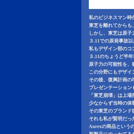
私のビジネスマン時
東芝を離れてからも
しかし、東芝は原子
３.11での原発事故
私もデザイン部のコ
３.11のちょうど半
原子力の可能性を、
この分野にもデザイ
その後、復興計画の
プレゼンテーション
「東芝崩壊」は上場
少なからず当時の体
その東芝のブランド
それも私が賢明だった
Aurexの商品とい