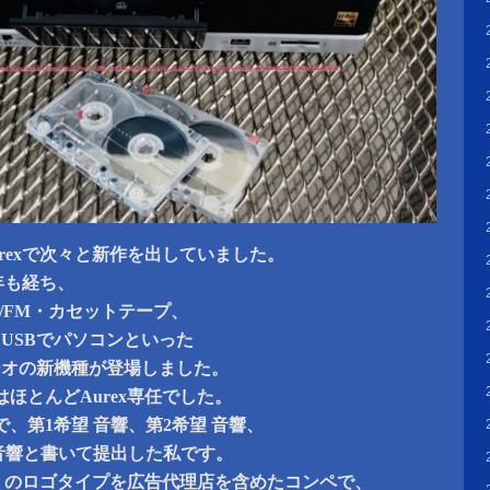
rexで次々と新作を出していました。
0年も経ち、
M/FM・カセットテープ、
USBでパソコンといった
ジオの新機種が登場しました。
ほとんどAurex専任でした。
、第1希望 音響、第2希望 音響、
 音響と書いて提出した私です。
ex」のロゴタイプを広告代理店を含めたコンペで、