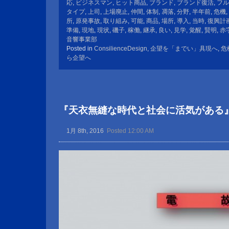
応
,
ビジネスマン
,
ヒット商品
,
ブランド
,
ブランド復活
,
フル
タイプ
,
上司
,
上場廃止
,
仲間
,
体制
,
凋落
,
分野
,
半年前
,
危機
,
所
,
原発事故
,
取り組み
,
可能
,
商品
,
場所
,
導入
,
当時
,
復興計
準備
,
現地
,
現状
,
磯子
,
稼働
,
継承
,
良い
,
見学
,
覚醒
,
賢明
,
赤
音響事業部
Posted in
ConsilienceDesign
,
企望を「までい」具現へ
,
危
ら企望へ
『天衣無縫な時代と社会に活気がある
1月 8th, 2016
Posted 12:00 AM