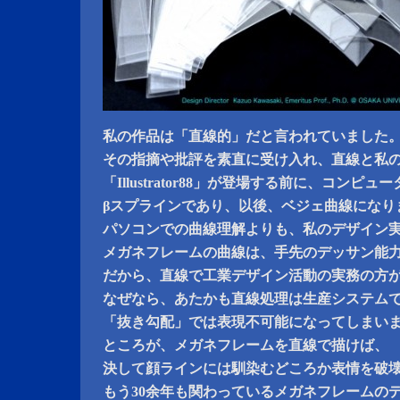
私の作品は「直線的」だと言われていました
その指摘や批評を素直に受け入れ、直線と私
「Illustrator88」が登場する前に、コンピ
βスプラインであり、以後、ベジェ曲線になり
パソコンでの曲線理解よりも、私のデザイン
メガネフレームの曲線は、手先のデッサン能
だから、直線で工業デザイン活動の実務の方
なぜなら、あたかも直線処理は生産システム
「抜き勾配」では表現不可能になってしまい
ところが、メガネフレームを直線で描けば、
決して顔ラインには馴染むどころか表情を破
もう30余年も関わっているメガネフレームの