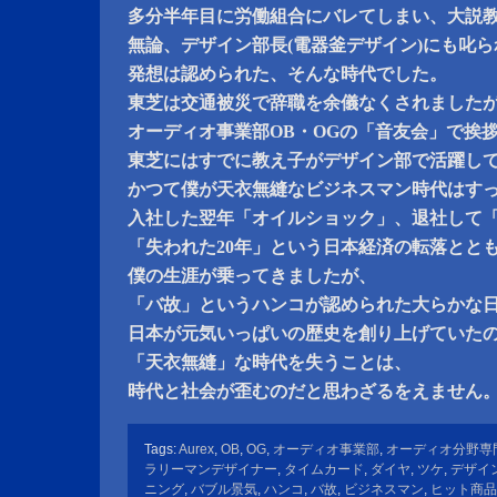
多分半年目に労働組合にバレてしまい、大説
無論、デザイン部長(電器釜デザイン)にも叱
発想は認められた、そんな時代でした。
東芝は交通被災で辞職を余儀なくされましたが
オーディオ事業部OB・OGの「音友会」で挨
東芝にはすでに教え子がデザイン部で活躍し
かつて僕が天衣無縫なビジネスマン時代はす
入社した翌年「オイルショック」、退社して
「失われた20年」という日本経済の転落とと
僕の生涯が乗ってきましたが、
「バ故」というハンコが認められた大らかな
日本が元気いっぱいの歴史を創り上げていた
「天衣無縫」な時代を失うことは、
時代と社会が歪むのだと思わざるをえません
Tags:
Aurex
,
OB
,
OG
,
オーディオ事業部
,
オーディオ分野専
ラリーマンデザイナー
,
タイムカード
,
ダイヤ
,
ツケ
,
デザイ
ニング
,
バブル景気
,
ハンコ
,
バ故
,
ビジネスマン
,
ヒット商品