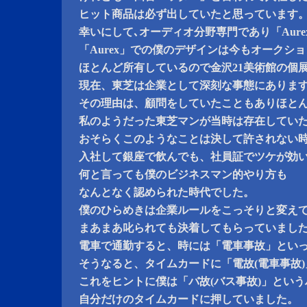
ヒット商品は必ず出していたと思っています
幸いにして､オーディオ分野専門であり「Aur
「Aurex」での僕のデザインは今もオークシ
ほとんど所有しているので金沢21美術館の個
現在、東芝は企業として深刻な事態にありま
その理由は、顧問をしていたこともありほと
私のようだった東芝マンが当時は存在してい
おそらくこのようなことは決して許されない
入社して銀座で飲んでも、社員証でツケが効
何と言っても僕のビジネスマン的やり方も
なんとなく認められた時代でした。
僕のひらめきは企業ルールをこっそりと変え
まあまあ叱られても決着してもらっていまし
電車で通勤すると、時には「電車事故」とい
そうなると、タイムカードに「電故(電車事故
これをヒントに僕は「バ故(バス事故)」とい
自分だけのタイムカードに押していました。