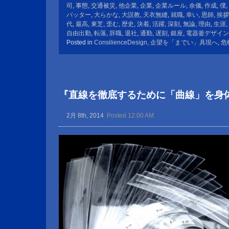
司
,
事態
,
交通被災
,
他企業
,
企業
,
企業ルール
,
余儀
,
作成
,
僕
,
バッター
,
大らかな
,
大説教
,
天衣無縫
,
就職
,
幸い
,
恩師
,
挨拶
代
,
最高
,
東芝
,
歪む
,
歴史
,
決着
,
活躍
,
深刻
,
無論
,
理由
,
生涯
,
自由出勤
,
転落
,
辞職
,
退社
,
通勤
,
遅刻
,
銀座
,
電器釜デザイン
Posted in
ConsilienceDesign
,
企望を「までい」具現へ
,
危
『直線を徹底するために「曲線」を身
2月 8th, 2014
Posted 12:00 AM