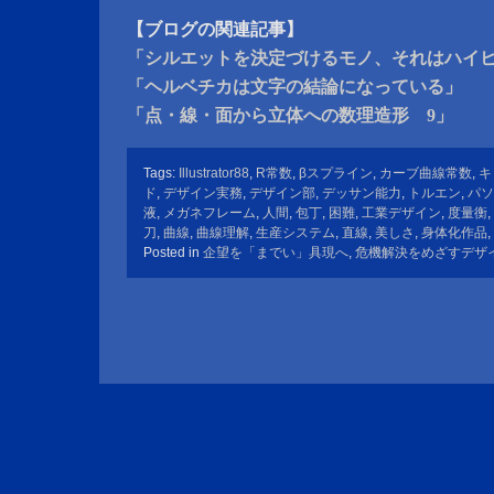
【ブログの関連記事】
「シルエットを決定づけるモノ、それはハイ
「ヘルベチカは文字の結論になっている」
「点・線・面から立体への数理造形 9」
Tags:
Illustrator88
,
R常数
,
βスプライン
,
カーブ曲線常数
,
キ
ド
,
デザイン実務
,
デザイン部
,
デッサン能力
,
トルエン
,
パソ
液
,
メガネフレーム
,
人間
,
包丁
,
困難
,
工業デザイン
,
度量衡
,
刀
,
曲線
,
曲線理解
,
生産システム
,
直線
,
美しさ
,
身体化作品
,
Posted in
企望を「までい」具現へ
,
危機解決をめざすデザ