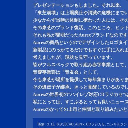
プレゼンテーションもしました。それ以来、
「東芝崩壊」は上場廃止や消滅の危機にまで
少なからず当時の体制に携わった人には、そ
その東芝のブランド復活、このところ、ヒッ
それも私が賢明だったAurexブランドなのです
Aurexの商品というのでデザインしたロゴタ
新製品にのっかてるだけでもすぐに手に入れ
考えましたが、現状を見守っています。
皆がフルスペックで取り組み赤字事業として
音響事業部は「音友会」として、
今も東芝が場所を提供して毎年集まりがあり
その遺伝子が継承、きっと覚醒しているので
Aurexの世界初の”ハイレゾ対応CDラジカセ”
私にとっては、すこぶるとっても良いニュー
Aurexのかっての上司と仲間と取り組みたい
Tags:
３.11
,
６次元CAD
,
Aurex
,
CDラジカセ
,
コンサルタン