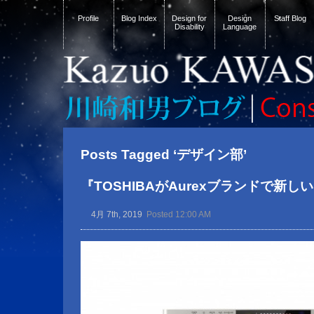
Profile
Blog Index
Design for
Design
Staff Blog
Disability
Language
Posts Tagged ‘デザイン部’
『TOSHIBAがAurexブランドで新
4月 7th, 2019
Posted 12:00 AM