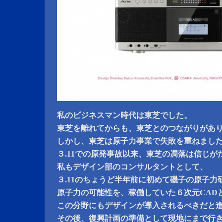
私のビジネスマン時代は東芝でした。
東芝を離れてからも、東芝とのつながりがあ
しかし、東芝は原子力事業で失敗を重ねまし
３.11での原発事故以来、東芝の凋落は信じが
私もデザイン部のコンサルタントとして、
３.11のちょうど半年前に初めて磯子の原子力
原子力の可能性を、稼働していた６次元CAD
この分野にもデザインが導入されるべきだと
その後、復興計画の準備として現地にまで行