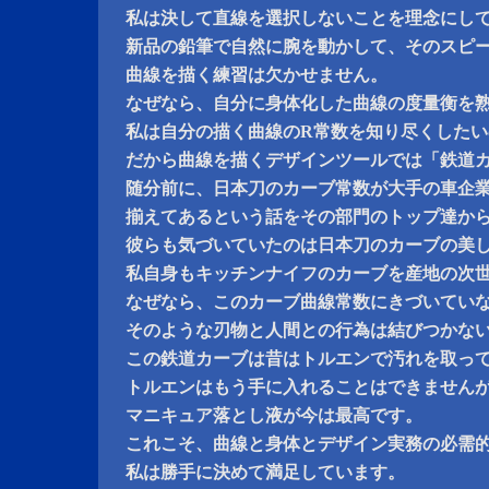
私は決して直線を選択しないことを理念にし
新品の鉛筆で自然に腕を動かして、そのスピ
曲線を描く練習は欠かせません。
なぜなら、自分に身体化した曲線の度量衡を
私は自分の描く曲線のR常数を知り尽くしたい
だから曲線を描くデザインツールでは「鉄道
随分前に、日本刀のカーブ常数が大手の車企
揃えてあるという話をその部門のトップ達か
彼らも気づいていたのは日本刀のカーブの美
私自身もキッチンナイフのカーブを産地の次
なぜなら、このカーブ曲線常数にきづいてい
そのような刃物と人間との行為は結びつかな
この鉄道カーブは昔はトルエンで汚れを取っ
トルエンはもう手に入れることはできません
マニキュア落とし液が今は最高です。
これこそ、曲線と身体とデザイン実務の必需
私は勝手に決めて満足しています。