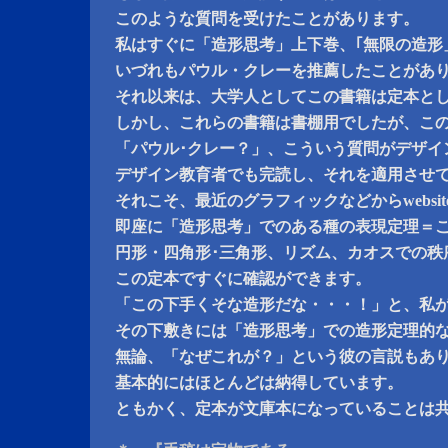
このような質問を受けたことがあります。
私はすぐに「造形思考」上下巻、｢無限の造形
いづれもパウル・クレーを推薦したことがあ
それ以来は、大学人としてこの書籍は定本と
しかし、これらの書籍は書棚用でしたが、こ
「パウル･クレー？」、こういう質問がデザイ
デザイン教育者でも完読し、それを適用させ
それこそ、最近のグラフィックなどからwebsi
即座に「造形思考」でのある種の表現定理＝
円形・四角形･三角形、リズム、カオスでの秩
この定本ですぐに確認ができます。
「この下手くそな造形だな・・・！」と、私
その下敷きには「造形思考」での造形定理的
無論、「なぜこれが？」という彼の言説もあ
基本的にはほとんどは納得しています。
ともかく、定本が文庫本になっていることは