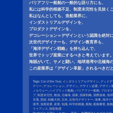
バリアフリー船舶の一般的な語り方にも、
私には科学的根拠不足、制度未完性を見抜く
私はなんとしても、造船業界に、
インダストリアルデザインを、
プロダクトデザインを、
デコレーション＝デザインという認識を絶対
次世代デザイナーも、デザイン教育界も、
「海洋デザイン戦略」を持ち込んで、
世界でトップ産業にするべきと考えています
海賊がいて、サメと闘い、地球港湾や北極海
この産業界は「デザイン革新」されるべきだ
Tags:
Car of the Year
,
インダストリアルデザイン
,
グッドデ
テリー
,
デコレーション
,
デザイン
,
デザイン必要
,
デザイン
ノルウェー
,
ハイブリッド船舶
,
バリアフリー船舶
,
プロダク
プ
,
制度未完性
,
勉強
,
北極海
,
国家
,
国家戦略
,
国際規格
,
地球
充電
,
恩師
,
戦艦大和
,
日本
,
次世代デザイナー
,
海事
,
海洋デ
港湾
,
漁業産業
,
産業
,
知識
,
科学的根拠
,
船舶
,
船舶審査
,
船舶
ライアンス
,
顕彰制度