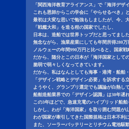
「関西海洋教育アライアンス」で「海洋デザ
これも恩師からこの学会に「やらせるべき」
最初は大変な思いで勉強もしましたが、今、
「戦艦大和」を造る程の国家でしたし、
日本は、造船では世界トップだと思ってまし
無念ながら、漁業産業にしても年間所得280
ノルウェーの年間990万円と比べると、国家
だから、随分とこの日本が「海洋国家として
脆弱で弱々しくなってきています。
だから、私はなんとしても海事・港湾・船舶
「デザイン戦略とデザイン必要」を訴求する
ようやく、グランプリ選定でも議論が白熱し
船舶造船業界での「デザイン認識」は30年遅
この3年ほどで、急速充電のハイブリッド船舶
しかし、わが「海洋国家」を取り囲む問題が
わが国家が牽引してきた国際規格は日本不利
また、ソーラーバッテリーとリチウム電池駆