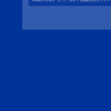
Posted in
企望を「までい」具現へ
,
危機解決をめざすデザ