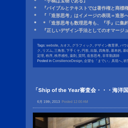
＊ 『手稿は宝物である』
＊ 『バイブルとテキストでは著作権と商標
＊ 『「造形思考」はイメージの表現＝造形
＊
＊「造形思考も数理思考も、『手』に集
＊ 『正しいデザイン手法としてのオマージ
Tags:
website
,
カオス
,
グラフィック
,
デザイン教育界
,
パウ
ク
,
リズム
,
三角形
,
下手くそ
,
円形
,
出版
,
四角形
,
基本的
,
基
定理
,
秩序
,
秩序感性
,
薬剤
,
質問
,
造形思考
,
非常勤講師
Posted in
ConsilienceDesign
,
企望を「までい」具現へ
,
祈
「Ship of the Year審査会・・・海
6月 19th, 2013
Posted 12:00 AM