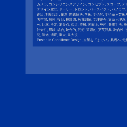
カメラ
,
コンシリエンスデザイン
,
コンセプト
,
スコープ
,
デ
デザイン空間
,
ドーリー
,
トロント
,
パースペクト
,
パノラマ
,
創出
,
制度設計
,
創造
,
問題解決
,
学術
,
学術的
,
学術系＋芸術
考空間
,
感性
,
投影
,
投影図
,
教育訓練
,
文理統合
,
文系＋理系
,
分
,
比率
,
決定
,
消失点
,
焦点
,
照射
,
画面上
,
発想
,
発想手法
,
発
社会性
,
経験
,
統合
,
統合的
,
芸術
,
芸術的
,
英英辞典
,
融合性
,
問
,
透過
,
適正
,
重大
,
重大視
Posted in
ConsilienceDesign
,
企望を「までい」具現へ
,
危