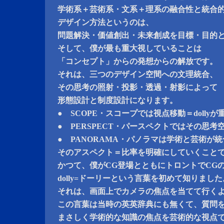
学術系＋芸術系・文系＋理系の融合性と統合
デザイン方法というのは、
問題解決・価値創出・未来創成を目標・目的
そして、僕が最も重大視していることは
「コンセプト」からの発想からの解放です。
それは、三つのデザイン空間への文理統合、
その思考の照射・投影・透過・射影によって
形態設計と制度設計になります。
● SCOPE・スコープでは視点移動＝dolly
● PERSPECT・パースペクトではその思
● PANORAMA・パノラマは学術と芸術が
そのアスペクト＝比率を明確にしていくこと
かつて、僕がCG登場とともにトロントでCG
dolly=ドーリーという言葉を初めて知りました
それは、画面上でカメラの焦点を当てて行く
この言葉は当時の英英辞典にも無くて、質問
まさしく学術的な知識の焦点を芸術的な視点