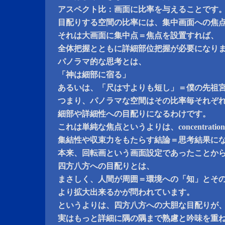
アスペクト比：画面に比率を与えることです
目配りする空間の比率には、集中画面への焦
それは大画面に集中点＝焦点を設置すれば、
全体把握とともに詳細部位把握が必要になり
パノラマ的な思考とは、
「神は細部に宿る」
あるいは、「尺は寸よりも短し」＝僕の先祖
つまり、パノラマな空間はその比率毎それぞ
細部や詳細性への目配りになるわけです。
これは単純な焦点というよりは、concentratio
集結性や収束力をもたらす結論＝思考結果に
本来、回転画という画面設定であったことか
四方八方への目配りとは、
まさしく、人間が周囲＝環境への「知」とそ
より拡大出来るかが問われています。
というよりは、四方八方への大胆な目配りが
実はもっと詳細に隅の隅まで熟慮と吟味を重