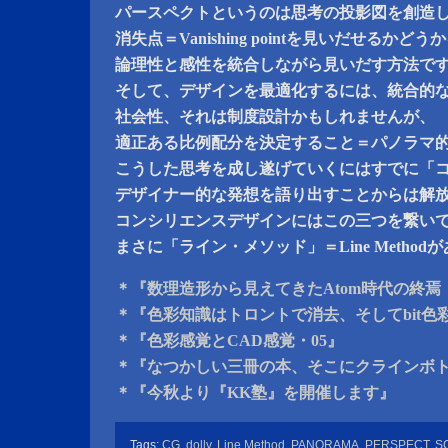
パースペクトというのは思考の投影図を創造
消失点＝Vanishing pointを見いだせるかどう
論理性と感性を統合しながら見いだす方法で
そして、デザインを最適化するには、統合的
社会性、それは制度設計かもしれませんが、
適正ある比例配分を決定すること＝パノラマ
こうした思考を成し遂げていくにはすでに「
デザイナー的な発想を語り出すことからは解
コンシリエンスデザインにはこの三つを繋い
まさに「ライン・メソッド」＝Line Metho
＊『数理造形から見えてきたAtom時代の終焉 
＊『色彩知識はトロントで消去、そしてbit色彩
＊『色彩感覚とCAD感覚・05』
＊『なつかしい三冊の本、そこにクラインボ
＊『今秋より『KK塾』を開催します』
Tags:
CG
,
dolly
,
Line Method
,
PANORAMA
,
PERSPECT
,
S