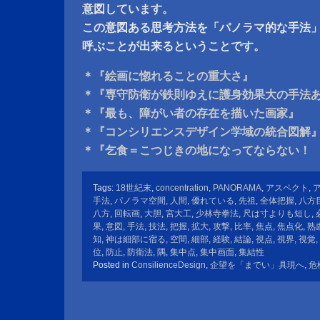
意図しています。
この意図ある思考方法を「パノラマ的な手法
呼ぶことが出来るということです。
＊『絵画に惚れることの重大さ』
＊『専守防衛が鉄則ゆえに護身効果大の手法
＊『最も、障がい者の存在を描いた画家』
＊『コンシリエンスデザイン学域の統合図解
＊『乞食＝こつじきの地になってならない！
Tags:
18世紀末
,
concentration
,
PANORAMA
,
アスペクト
,
手法
,
パノラマ空間
,
人間
,
優れている
,
先祖
,
全体把握
,
八方
八方
,
回転画
,
大胆
,
宮大工
,
少林寺拳法
,
尺は寸よりも短し
,
果
,
意図
,
手法
,
技法
,
把握
,
拡大
,
攻撃
,
比率
,
焦点
,
焦点化
,
熟
知
,
神は細部に宿る
,
空間
,
細部
,
経験
,
結論
,
視点
,
視界
,
視覚
,
位
,
防止
,
防衛法
,
隅
,
集中点
,
集中画面
,
集結性
Posted in
ConsilienceDesign
,
企望を「までい」具現へ
,
危