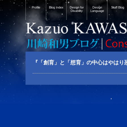
Profile
Blog Index
Design for
Design
Staff Blog
Disability
Language
『「創育」と「想育」の中心はやはり