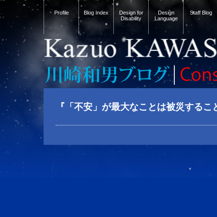
Profile
Blog Index
Design for
Design
Staff Blog
Disability
Language
『「不安」が最大なことは被災するこ