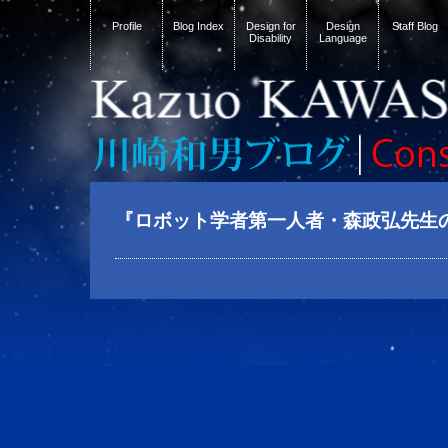
Profile
Blog Index
Design for
Design
Staff Blog
Disability
Language
『ロボット学者第一人者・森政弘先生