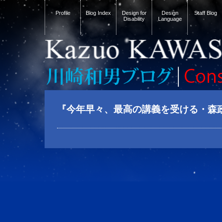
Profile
Blog Index
Design for
Design
Staff Blog
Disability
Language
『今年早々、最高の講義を受ける・森